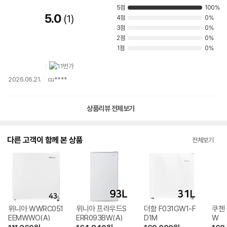
5점
100%
5.0
1
4점
0%
3점
0%
2점
0%
1점
0%
2026.06.21.
cu****
상품리뷰 전체보기
다른 고객이 함께 본 상품
전체보기
위니아 WWRC051
위니아 프라우드S
더함 F031GW1-F
쿠첸 
EEMWWO(A)
ERR093BW(A)
D1M
W