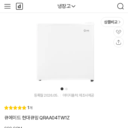
본문 바로가기
다
다나와
냉장고
사
검
나
이
색
와
드
메
메
상품비교
인
뉴
관
심
공
유
1
2
등록월 2026.05.
이미지출처: 제조사제공
리
1
개
별
5.
뷰
점
0
큐에이드 현대큐밍 QRAA04TW1Z