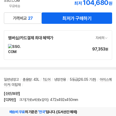
SSG.COM
104,680
최저
원
무료배송
최저가 구매하기
가격비교
27
멤버십/카드결제 최대 혜택가
자세히
97,353
가
원
격
일반냉장고
/
총용량
:
43L
/
1도어
/
냉장전용
/
5등급(26.05 기준)
/
아이스메
이커
:
미탑재
/
[신선/보관]
[디자인]
크기(가로x세로x깊이): 472x492x450mm
배송비 무료
의 기준은
'전국'
입니다. (도서산간 제외)