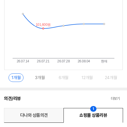
추
는
이
중
란?
1개월
3개월
6개월
12개월
24개월
의견/리뷰
더보기
1
다나와 상품의견
쇼핑몰 상품리뷰