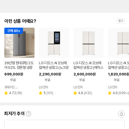
이런 상품 어때요?
광고
구매 40+
26년형 현대큐밍 2도
LG 디오스 AI 오브제
LG 디오스 AI 오브제
LG 디오스 AI
어 521L 양문형 냉장
컬렉션 냉장고 (노크온
컬렉션 냉장고 (매직스
컬렉션 냉장고 
고 실버 가정용 사무실
매직스페이스) T876
페이스) T876MEE1
형, 매직스페이스
699,000
2,290,000
2,600,000
1,820,000
원
원
원
원
QRSE52TSS3Y
MEE412
H1
34MEE111
무료
무료
무료
무료
큐에이드 스토어
LG전자
LG전자
LG전자
네이버
페이
리
리
리
리
4.72
(
18
)
5
(
101
)
4.9
(
432
)
4.9
(
999+
)
별
별
별
별
뷰
뷰
뷰
뷰
점
점
점
점
수
수
수
수
최저가 추이
최
알
저
림
가
받