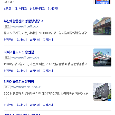
GOGO!
냉장고
미니냉장고
상업용냉장고
위시렌탈
부산재활용센터 양문형냉장고
www.reoffice9.co.kr
광고
중고 사무가구, 가전, 에어컨, PC 1300평 창고형 대형매장 양문형냉장고
견적문의
회사소개
납품사례
지점안내
리싸이클오피스 용인점
www.reofficey.co.kr
광고
1200평 창고형 가구, 가전, 에어컨, PC 기업맞춤형 매장 양문형냉장고
견적문의
회사소개
납품사례
지점안내
리싸이클오피스 분당점
www.reoffice17.co.kr
광고
600평 창고형 사무용가구 가전 에어컨 PC 기업맞춤형 매장 양문형냉장
고!
견적문의
회사소개
납품사례
지점안내