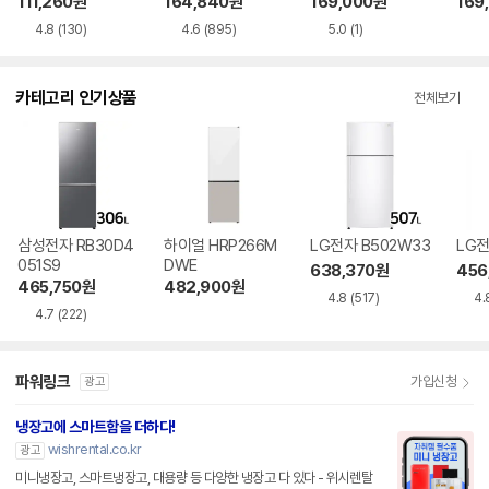
111,260
원
164,840
원
169,000
원
169
4.8
(130)
4.6
(895)
5.0
(1)
카테고리 인기상품
전체보기
삼성전자 RB30D4
하이얼 HRP266M
LG전자 B502W33
LG전
051S9
DWE
638,370
원
456
465,750
원
482,900
원
4.8
(517)
4.
4.7
(222)
파워링크
가입신청
광고
냉장고에 스마트함을 더하다!
wishrental.co.kr
광고
미니냉장고, 스마트냉장고, 대용량 등 다양한 냉장고 다 있다 - 위시렌탈