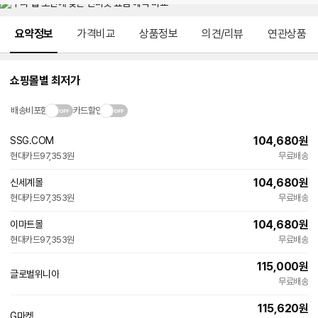
메뉴 네비게이션
요약정보
가격비교
상품정보
의견/리뷰
연관상품
쇼핑몰별 최저가
배송비포함
카드할인
104,680
원
SSG.COM
빠른배송
현대카드
97,353원
무료배송
104,680
원
신세계몰
빠른배송
현대카드
97,353원
무료배송
104,680
원
이마트몰
빠른배송
현대카드
97,353원
무료배송
115,000
원
글로벌위니아
네
무료배송
이
버
115,620
원
페
G마켓