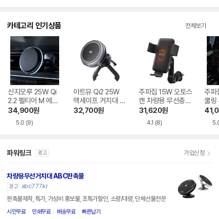
카테고리 인기상품
전체보기
신지모루 25W Qi
아트뮤 Qi2 25W
주파집 15W 오토스
주파집
2.2 펠티어 M 에어
맥세이프 거치대 차
캔 차량용 무선충전
쿨링
쿨러 터보 맥세이프
량용 초고속 무선충
거치대 QC-6 PRO
프 
34,900
원
32,700
원
31,620
원
41,
차량용 무선충전거
전거치대 QC110
CWC
5.0
(9)
4.1
(8)
5.
치대
파워링크
가입신청
광고
차량용무선거치대 ABC판촉물
abc777.kr
광고
판촉물제작, 특가, 가성비 홍보물, 초특가할인, 소량/대량, 단체선물전문
시안무료
인쇄무료
배송무료
빠른납기