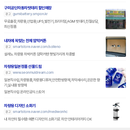
구미공단자동차밧데리 할인매장
gumibattery.smpon.kr
광고
무료출장,차량용,산업용,UPS,발전기,프리미엄,AGM 밧데리,친절상담,
최신정품
내차에 꼭맞는 전체 암막커튼
smartstore.naver.com/solleno
광고
설레노 차량용 차박커튼 암막커텐 햇빛가리개 차종별
차량용일본정품 선물드림
www.seonmuldream.com
광고
일본직수입,차량용품,차량용디퓨져,안전한방향제,차악세사리,은은한 향
기,실내용 방향제
일본직수입 온라인공식스토어
차량용 디자인 소화기
smartstore.naver.com/mediwonhc
광고
내 차안의 필수템! 예쁜 디자인의 소화기로 차안 인테리어까지 OK