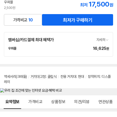
우파몰
17,500
네
최저
원
이
2,500원
버
페
최저가 구매하기
가격비교
10
이
멤버십/카드결제 최대 혜택가
자세히
16,625
가
우파몰
원
네
격
이
버
페
이
액세서리(크래들)
/
거치대고정
:
클립식
/
전용 거치대
:
현대
/
장착위치: 디스플
레이
메뉴 네비게이션
요약정보
가격비교
상품정보
의견/리뷰
연관상품