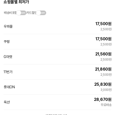
쇼핑몰별 최저가
배송비포함
카드할인
17,500
원
우파몰
네
2,500원
이
버
17,500
원
페
쿠팡
이
2,500원
21,560
원
G마켓
2,500원
21,860
원
11번가
빠른배송
2,500원
25,830
원
롯데ON
3,000원
28,670
원
옥션
무료배송