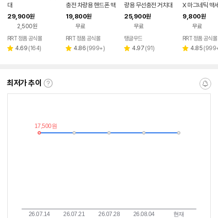
대
충전 차량용 핸드폰 맥
량용 무선충전 거치대
X 마그네틱 맥
세이프 거치대 RM-11
송풍구형+대쉬보드형
차량용 핸드폰 
29,900
19,800
25,900
9,800
원
원
원
원
(블랙,화이트)
2,500원
무료
무료
무료
RRT 정품 공식몰
RRT 정품 공식몰
탱글우드
RRT 정품 공식몰
리
리
리
리
4.69
(
164
)
4.86
(
999+
)
4.97
(
91
)
4.85
(
999
별
별
별
별
뷰
뷰
뷰
뷰
점
점
점
점
수
수
수
수
최저가 추이
최
알
저
림
가
받
추
는
이
중
란?