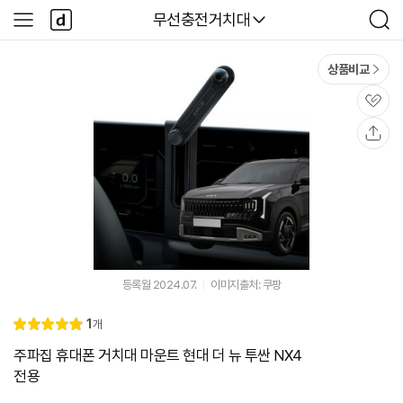
본문 바로가기
다
다나와
무선충전거치대
사
검
나
이
색
와
드
메
메
상품비교
인
뉴
관
심
공
유
등록월 2024.07.
이미지출처: 쿠팡
리
1
개
별
5.
뷰
점
0
주파집 휴대폰 거치대 마운트 현대 더 뉴 투싼 NX4
전용