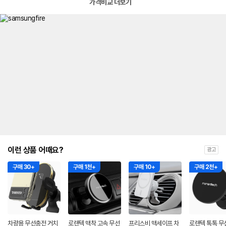
가격비교 더보기
이런 상품 어때요?
광고
구매 30+
구매 1천+
구매 10+
구매 2천+
차량용 무선충전 거치
로랜텍 맥착 고속 무선
프리스비 맥세이프 차
로랜텍 톡톡 무