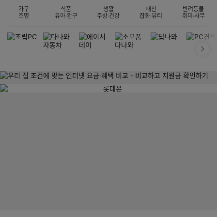
가구
식품
생활
패션
반려동물
조명
유아·완구
주방·건강
잡화·뷰티
취미·사무