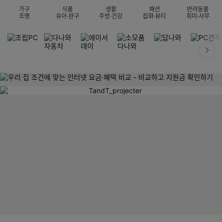
가구
식품
생활
패션
반려동물
조명
유아·완구
주방·건강
잡화·뷰티
취미·사무