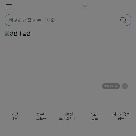
본문 바로가기
다
서
메
나
비
뉴
와
검
스
검색
색
더
어
보
를
기
입
력
해
주
세
요
배
페
13
/16
너
이
전
자
섹션 카테고리
지
체
동
보
롤
기
링
가전
컴퓨터
태블릿
스포츠
자동차용품
멈
TV
노트북
모바일·디카
골프
공구
춤