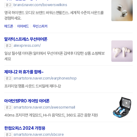
brand.naver.com/bowerswilkins
광고
영국 하이엔드 오디오 브랜드 바워스앤윌킨스. 세계적 수준의 사운드를
경험하세요.
헤드폰
이어버드
무선스피커
알리익스프레스 무선이어폰
aliexpress.com/
광고
일상 필수템 이어폰! 알리에서 무선이어폰 검색후 다양한 상품 쇼핑해보
세요
제미니2 와 휴가를 함께~
smartstore.naver.com/earphoneshop
광고
프리미엄 명품 사운드 드비알레 제미니2
아이언핏PRO 게이밍 이어폰
smartstore.naver.com/awesomemall
광고
40ms 초저지연 게임모드, Hi-Fi 음악모드, 360도 공간 음향 지원
한컴오피스 2024 가정용
smartstore.naver.com/sbcore
광고