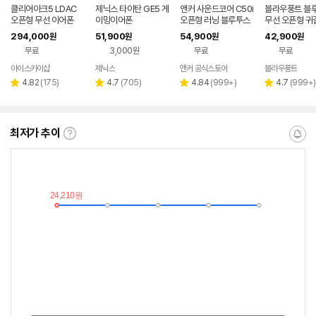
클리어아크5 LDAC
제닉스 타이탄 GE5 게
앤커 사운드코어 C50i
블라우풍트 블
오픈형 무선 이어폰
이밍이어폰
오픈형 러닝 블루투스
무선 오픈형 귀
이어폰 D1101
찌형 이어폰 귀
294,000
51,900
54,900
42,900
원
원
원
원
이어클립 러닝 
무료
3,000원
무료
무료
어폰
아이스카이샵
제닉스
앤커 공식스토어
블라우풍트
네이버
네이버
네
페이
페이
페
리
리
리
리
4.82
(
175
)
4.7
(
705
)
4.84
(
999+
)
4.7
(
999+
)
별
별
별
별
뷰
뷰
뷰
뷰
점
점
점
점
수
수
수
수
최저가 추이
최
알
저
림
가
받
추
는
이
중
란?