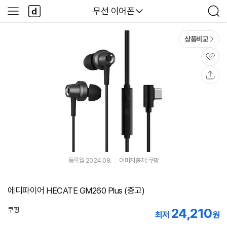
본문 바로가기
다
다나와
무선 이어폰
사
검
나
이
색
와
드
메
메
상품비교
인
뉴
관
심
공
유
등록월 2024.08.
이미지출처: 쿠팡
에디파이어 HECATE GM260 Plus (중고)
24,210
쿠팡
최저
원
로켓배송