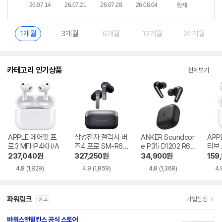
1개월
3개월
6개월
12개월
24개월
카테고리 인기상품
전체보기
APPLE 에어팟 프
삼성전자 갤럭시 버
ANKER Soundcor
APP
로3 MFHP4KH/A
즈4 프로 SM-R64
e P31i D1202 R60
티브
0
i NC
MXP
237,040
원
327,250
원
34,900
원
159
4.8
(1,829)
4.9
(1,859)
4.8
(1,368)
4.
파워링크
가입신청
광고
바워스앤윌킨스 공식 스토어