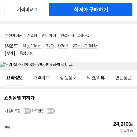
최저가 구매하기
가격비교
1
유선이어폰
/
커널형
/
언더이어
/
연결단자
:
USB-C
/
[사운드]
유닛:10mm
/
32Ω
/
93dB
/
20Hz~20kHz
/
[부가]
음성명령
메뉴 네비게이션
요약정보
가격비교
상품정보
의견/리뷰
연관상품
쇼핑몰별 최저가
배송비포함
카드할인
24,210
원
쿠팡
빠른배송
무료배송