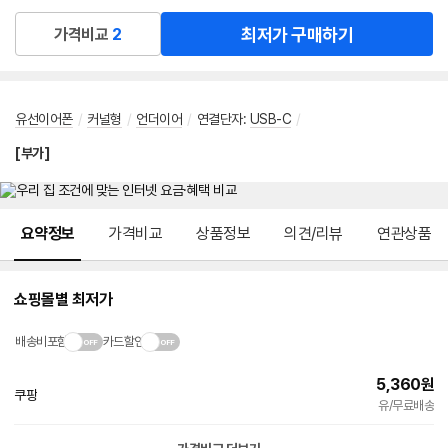
최저가 구매하기
가격비교
2
유선이어폰
/
커널형
/
언더이어
/
연결단자
:
USB-C
/
[부가]
메뉴 네비게이션
요약정보
가격비교
상품정보
의견/리뷰
연관상품
쇼핑몰별 최저가
배송비포함
카드할인
5,360
원
쿠팡
빠른배송
유/무료배송