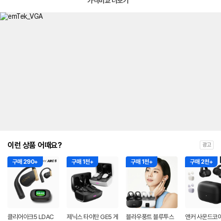
가격비교 더보기
이런 상품 어때요?
광고
구매 290+
구매 1천+
구매 1천+
구매 2천+
클리어아크5 LDAC
제닉스 타이탄 GE5 게
블라우풍트 블루투스
앤커 사운드코어 