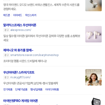
영국 하이엔드 오디오 브랜드 바워스앤윌킨스. 세계적 수준의 사운드를
경험하세요.
헤드폰
이어버드
무선스피커
알리익스프레스 무선이어폰
aliexpress.com/
광고
일상 필수템 이어폰! 알리에서 무선이어폰 검색후 다양한 상품 쇼핑해보
세요
제미니2 와 휴가를 함께~
smartstore.naver.com/earphoneshop
광고
프리미엄 명품 사운드 드비알레 제미니2
무선이어폰! 스카이기프트
m.skygift7.com/
광고
무선이어폰! 관공서/기업/학교/단체-행사 맞춤제작
인기제품
단체/기념품
행사/답례품
아이디어제품
아이언핏PRO 게이밍 이어폰