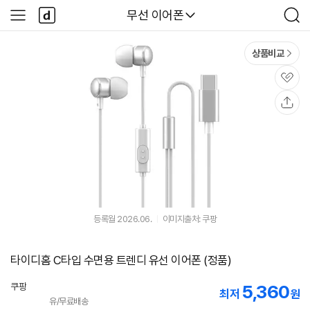
본문 바로가기
다
다나와
무선 이어폰
사
검
나
이
색
와
드
메
메
상품비교
인
뉴
관
심
공
유
등록월 2026.06.
이미지출처: 쿠팡
타이디홈 C타입 수면용 트렌디 유선 이어폰 (정품)
쿠팡
5,360
최저
원
유/무료배송
로켓배송