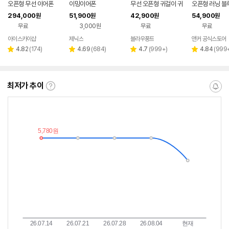
오픈형 무선 이어폰
이밍이어폰
무선 오픈형 귀걸이 귀
오픈형 러닝 블
찌형 이어폰 귀걸이형
이어폰 D1101
294,000
51,900
42,900
54,900
원
원
원
원
이어클립 러닝 귀찌이
무료
3,000원
무료
무료
어폰
아이스카이샵
제닉스
블라우풍트
앤커 공식스토어
네이버
네이버
네이버
페이
페이
페이
리
리
리
리
4.82
(
174
)
4.69
(
684
)
4.7
(
999+
)
4.84
(
999
별
별
별
별
뷰
뷰
뷰
뷰
점
점
점
점
수
수
수
수
최저가 추이
최
알
저
림
가
받
추
는
이
중
란?