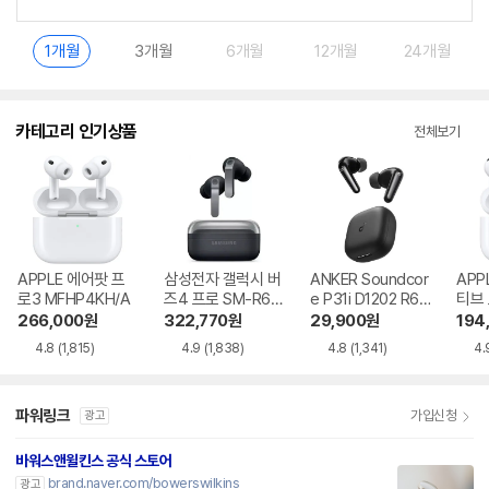
1개월
3개월
6개월
12개월
24개월
카테고리 인기상품
전체보기
APPLE 에어팟 프
삼성전자 갤럭시 버
ANKER Soundcor
APP
로3 MFHP4KH/A
즈4 프로 SM-R64
e P31i D1202 R60
티브
0
i NC
MXP
266,000
원
322,770
원
29,900
원
194
4.8
(1,815)
4.9
(1,838)
4.8
(1,341)
4.
파워링크
가입신청
광고
바워스앤윌킨스 공식 스토어
brand.naver.com/bowerswilkins
광고