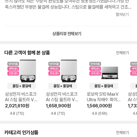
도 알아서 하고, 물 채우고 버리는 것까지 자동으로 처리하니까 정말 “손이
낌이 아니라 집 분위기에 자연스럽게 녹아듭니다. 저처럼 두 제품 사이에서
쓰지 않아도 되는' 수준의 완성도를 보여주는 로봇청소기였습니다.가장 만
안 갑니다.” 솔직히 초반 맵핑 때문에 살짝 스트레스 받을 뻔했는데, 물걸레
고민하는 분이라면 디자인도 꼭 같이 보셨으면 좋겠습니다. 성능도 아
족스러웠던 부분은 물걸레 성능입니다. 스팀으로 물걸레를 세척하고 건조해
+ 자동급배수 기능만으로도 만족도가 엄청 높아요. 개인적으로는 이 제품
주 훌륭합니다. 움직이는 걸 보니까 생각보다 훨씬 정교해서 놀랐어요. 벽이
주기 때문에 걸레 냄새가 거의 없고, 바닥에 묻은 발자국이나 생활 오염도
펼쳐보기
가치의 90%는 여기서 나온다고 느꼈습니다.장애물 회피 기능도 신세계였
나 가구 주변을 어설프게 띄워서 지나가는 게 아니라 거의 딱 붙어서 훑듯이
깔끔하게 제거됩니다. 특히 자동 급배수 기능 덕분에 물통을 자주 비우거나
습니다. 이전 로청에는 그런 기능 자체가 없어서 의자 다리나 물건에 계속
청소합니다. 보면서 “이 정도 공간 인식이 가능한 세상이구나” 싶더라고요.
채울 필요가 없어 관리가 매우 편리했습니다.AI 사물 인식 기능도 상당히 인
부딪혔는데, 삼성 로청은 꽤 똑똑하게 피하면서 다니더라고요.추가로 저희
괜히 AI 단어가 붙는 게 아니구나 싶었습니다. 직배수식으로 설치하길
상적입니다. 충전 케이블, 슬리퍼, 반려동물 용품 등을 비교적 정확하게 인
상품리뷰 전체보기
집은 오래된 건물이라 문턱이 계단식으로 되어 있는데, 처음 맵핑할 때 문턱
참 잘한 것 같습니다. 그냥 알아서 돌아가고 알아서 관리합니다. 청소라는
식하고 피해 가며 청소합니다. 청소 전에 바닥 정리를 따로 하지 않아도 되
을 못 넘어가는 문제가 있었습니다. 아마 첫 번째 맵핑 실패 원인도 이 부분
집안일 자체를 덜 의식하게 되는 느낌입니다. 삶에서 반복적으로 귀찮던 게
는 점이 큰 장점이었습니다.이젠 생활에서 로봇청소기없음 안 될 듯 합니다.
이었던 것 같아요. 리뷰 영상에서는 문턱도 잘 넘던데 왜 우리 집에서는 못
하나 통째로 사라진 느낌이라 만족감이 굉장합니다. 단순히 청소 편해진 수
제품 추천드립니다.
다른 고객이 함께 본 상품
전체보기
넘나 싶었는데, 알고 보니 앱에서 문턱 설정을 따로 해줘야 하는 기능이 있
준이 아니라 생활 자체가 달라집니다. 살면서 200만 원 안쪽으로 구매한 제
더라고요. 설정 후에는 문제없이 잘 넘어다녔습니다.지금까지 사용해본 느
품 중 만족감 제일 큰 것 같습니다. ※ 광고 및 협찬 아님. 철저히 내
낌은 완전 편하다 입니다. 물 채우는 것도 신경 안 써도 되고, 문턱도 잘 넘
돈으로 구입하고 작성한 리뷰입니다.
고, 청소 후 관리도 거의 자동이라 정말 집안 청소를 알아서 맡겨 놓은 느낌
이에요. 몇 달 만에 맨들맨들한 방바닥을 다시 밟아본 것 같습니다ㅋㅋ그리
고 삼성 제품이라 AS 부분에서도 확실히 안심이 되는 점도 장점인 것 같아
요.다만 앱은 조금 더 개선되면 좋겠습니다. 기능은 많은데 직관성이 약간
삼성전자 비스포크
삼성전자 비스포크
로보락 S10 MaxV
삼성
아쉽고, 일부 설정은 처음 사용하는 사람 입장에서는 찾기 어려운 부분도 있
AI 스팀 울트라 VR
AI 스팀 울트라 VR
Ultra 직배수 화이
AI 
었습니다. 그래도 전체적인 만족도는 상당히 높은 편입니다!
90F01AAG 단품
90F01AAG 단품
트
수 V
2,021,610
원
1,658,900
원
1,566,000
원
1,7
+소모품5개
단품
4.8
(712)
4.8
(712)
4.9
(556)
4.
카테고리 인기상품
전체보기