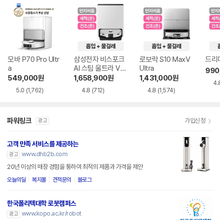
모바 P70 Pro Ultr
삼성전자 비스포크
로보락 S10 MaxV
드리미
a
AI 스팀 울트라 VR
Ultra
990
90F01AAG
549,000
원
1,658,900
원
1,431,000
원
4.
5.0
(1,762)
4.8
(712)
4.8
(1,574)
파워링크
가입신청
광고
고객 만족 서비스를 제공하는
www.dhb2b.com
광고
20년 이상의 매장 경험을 통하여 최적의 제품과 가격을 제안
오늘의딜
복지몰
견적문의
블로그
한국폴리텍대학 로봇캠퍼스
www.kopo.ac.kr/robot
광고