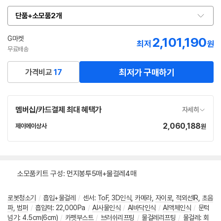
단품+소모품2개
옵
션
선
G마켓
2,101,190
최저
원
택
무료배송
최저가 구매하기
가격비교
17
멤버십/카드결제 최대 혜택가
자세히
2,060,188
가
제이에이상사
원
네
격
이
버
페
이
소모품키트 구성: 먼지봉투5매+물걸레4매
로봇청소기
/
흡입+물걸레
/
센서
:
ToF
,
3D인식
,
카메라
,
자이로
,
적외선IR
,
초음
파
,
범퍼
/
흡입력
:
22,000Pa
/
AI사물인식
/
AI바닥인식
/
AI액체인식
/
문턱
넘기
:
4.5cm(6cm)
/
카펫부스트
/
브러쉬리프팅
/
물걸레리프팅
/
물걸레
:
회