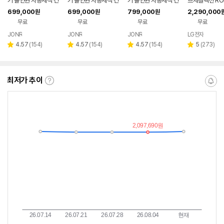
기 올인원 자동세척 건
기 올인원 자동세척 건
기 올인원 자동세척 건
브제컬렉션 RON
조 스테이션 최강희청
조 스테이션 최강희청
조 스테이션 최강희청
니) (히든스테이
699,000
699,000
799,000
2,290,000
원
원
원
소기 X9 PRO, 블랙
소기 X9 PRO, 화이트
소기 X1 MAX, 블랙
5THU
무료
무료
무료
무료
JONR
JONR
JONR
LG전자
리
리
리
리
4.57
(
154
)
4.57
(
154
)
4.57
(
154
)
5
(
273
)
별
별
별
별
뷰
뷰
뷰
뷰
점
점
점
점
수
수
수
수
최저가 추이
최
알
저
림
가
받
추
는
이
중
란?