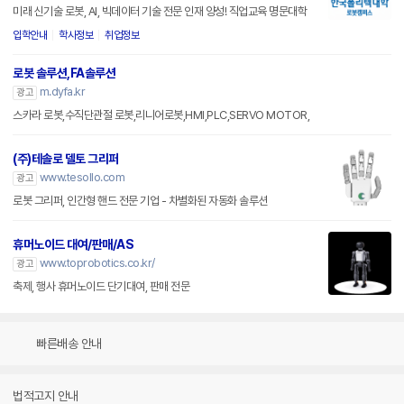
미래 신기술 로봇, AI, 빅데이터 기술 전문 인재 양성! 직업교육 명문대학
입학안내
학사정보
취업정보
로봇 솔루션,FA솔루션
m.dyfa.kr
광고
스카라 로봇,수직단관절 로봇,리니어로봇,HMI,PLC,SERVO MOTOR,
(주)테솔로 델토 그리퍼
www.tesollo.com
광고
로봇 그리퍼, 인간형 핸드 전문 기업 - 차별화된 자동화 솔루션
휴머노이드 대여/판매/AS
www.toprobotics.co.kr/
광고
축제, 행사 휴머노이드 단기대여, 판매 전문
빠른배송 안내
법적고지 안내