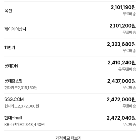
2,101,190
원
옥션
무료배송
2,101,200
원
제이에이상사
네
무료배송
이
버
2,323,680
원
페
11번가
이
무료배송
2,410,240
원
롯데ON
유/무료배송
2,437,000
원
롯데홈쇼핑
현대카드
2,315,150원
무료배송
2,472,000
원
SSG.COM
현대카드
2,372,000원
무료배송
2,472,040
원
현대Hmall
KB국민카드
2,348,440원
무료배송
가격비교 더보기