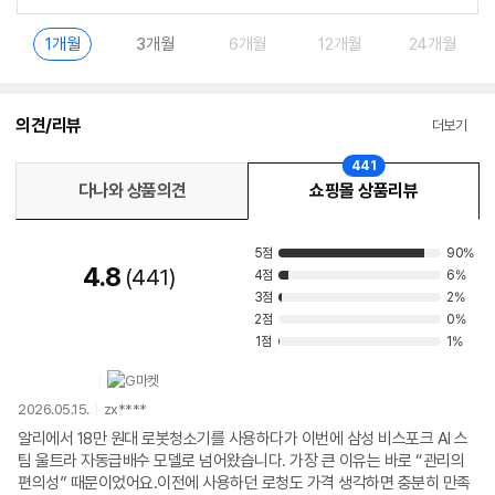
1개월
3개월
6개월
12개월
24개월
의견/리뷰
더보기
441
다나와 상품의견
쇼핑몰 상품리뷰
5점
90%
4.8
441
4점
6%
3점
2%
2점
0%
1점
1%
2026.05.15.
zx****
알리에서 18만 원대 로봇청소기를 사용하다가 이번에 삼성 비스포크 AI 스
팀 울트라 자동급배수 모델로 넘어왔습니다. 가장 큰 이유는 바로 “관리의
편의성” 때문이었어요.이전에 사용하던 로청도 가격 생각하면 충분히 만족