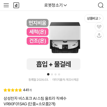
본문 바로가기
다
다나와
로봇청소기
사
검
나
이
색
와
드
메
메
상품비교
인
뉴
관
심
공
유
1
2
3
4
등록월 2026.03.
이미지출처: 제조사제공
리
441
개
별
4.
뷰
점
9
삼성전자 비스포크 AI 스팀 울트라 직배수
VR90F01SAG (단품+소모품2개)