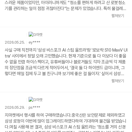
스러운 제품이었지만, 아이러니하게도 “청소를 편하게 하려고 산 로봇청소
기를 관리하는 일이 점점 귀찮아진다”는 문제가 있었습니다. 특히 물걸레
기능이 있는 모델이었는데, 청소 한 번 돌릴 때마다 물통에 물을 계속 채워
펼쳐보기
줘야 했던 게 정말 번거로웠어요. 결국 물걸레 기능 자체를 거의 안 쓰게 되
더라고요.그래서 이번에는 아예 물걸레 성능이 좋고, 자동급배수로 물 채우
고 비우는 것까지 알아서 해주는 제품을 찾다가 삼성 비스포크 AI 스팀 울트
라를 선택하게 됐습니다.설치 기사님도 정말 만족스러웠어요. 굉장히 친절
2026.05.25.
ey****
하시고 설치도 깔끔하게 해주셨고, 스마트싱스 앱 연결까지 직접 세팅해 주
셔서 편하게 시작할 수 있었습니다. 다행히 저희 집은 싱크대 리폼 없이도
사실 구매 직전까지 '삼성 비스포크 AI 스팀 울트라'랑 '로보락 S10 MaxV Ul
딱 맞게 들어가는 공간이 있어서 추가 공사는 하지 않았습니다.처음 제품을
tra' 사이에서 정말 오래 고민했습니다. 현재 기준으로 둘 다 이보다 더 좋을
봤을 때는 생각보다 큰가 싶었는데, 돌이켜보면 기존에 쓰던 저가형 스테이
수 없을 만큼 하이스펙이고, 유튜버들이나 블로거들도 각자 조금씩 각 제품
션이 워낙 작았던 거였고 요즘 자동세척·자동급배수 모델들은 이 정도 크기
의 장단점을 조금씩 다르게 적어두어서, '결국 둘 다 하이엔드 급이니까, 그
가 기본인 것 같아요.처음 맵핑할 때는 솔직히 조금 당황했습니다. 길을 잃
렇다면 매일 집에 두고 볼 친구니까 보기에 좋은 걸 들이자.' 싶어서 삼성으
고 헤매다가 충전 스테이션도 못 찾고 절전모드에 들어가버려서 설마 고장
로 갔는데, 결과적으로 너무 만족합니다. 저는 디자인 이야기를 꼭 하고
펼쳐보기
인가 싶은 생각까지 들었어요. 첫 맵핑이 제대로 안 되다 보니 청소 중에도
싶습니다. 의외로 다들 디자인에 대한 이야기는 잘 안하시더라고요. 많은 분
계속 헤매는 문제가 생겼습니다.그래서 다시 맵핑을 새로 진행했는데, 두 번
들이 비스포크 AI 스팀 울트라와 로보락 S10 MAX 사이에서 고민할 때 흡입
째는 완전히 달랐습니다. 맵을 굉장히 깔끔하게 그려냈고 이후에는 청소 중
력, 센서, 물걸레 이런 것들만 비교하시는데, 사실 가전 제품 중에서 거의 유
길을 잃거나 헤매는 현상도 사라졌어요. 비싼 제품이라 기대치가 너무 높았
독 로봇청소기만 전방위적으로 움직이는 제품이니 만큼, 되려 다른 일반 백
2026.05.29.
ps****
던 것 같기도 합니다. 맵핑 자체만 놓고 보면 처음엔 이전 18만 원짜리 로청
색 가전보다 더 디자인을 많이 고려해보시는 편이 좋을 것 같습니다. 그
과 큰 차이를 못 느꼈고 오히려 더 답답하다고 느끼기도 했는데, 제대로 맵
런 의미에서 저는 삼성 비스포크 AI 스팀 울트라를 선택했고(솔직히 로보락
지마켓에서 행사를 하여 구매하였습니다.중국산은 보안문제로 제외하였고
핑이 끝난 뒤에는 확실히 안정적으로 동작했습니다.그리고 이 제품의 진짜
이 더 예쁘다고 하는 사람은 거의 없을 것 같습니다), 정말 디자인적으로 너
삼성 로청이 이번에 많이 업그레이드하였다하여 기대하며 물건을 받았습니
핵심은 물걸레 기능이라고 생각합니다. 스팀 물걸레 성능도 좋고, 걸레 세척
무 훌륭합니다. 비스포크 흰색은 실제로 보면 훨씬 예쁩니다. 그냥 기계 느
다.며칠 사용해 본 결과, 삼성 비스포크 AI 스팀 울트라는 '청소를 거의 신경