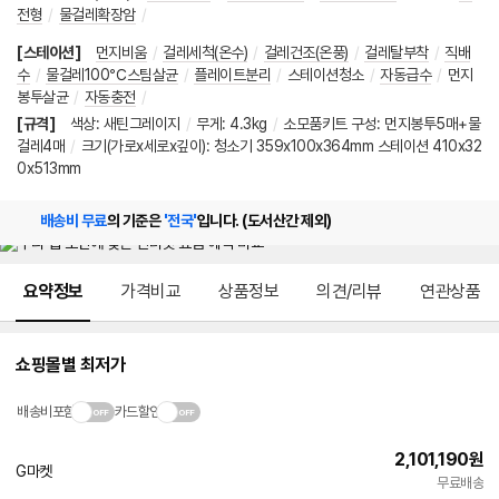
전형
/
물걸레확장암
/
[스테이션]
먼지비움
/
걸레세척(온수)
/
걸레건조(온풍)
/
걸레탈부착
/
직배
수
/
물걸레100℃스팀살균
/
플레이트분리
/
스테이션청소
/
자동급수
/
먼지
봉투살균
/
자동충전
/
[규격]
색상
:
새틴그레이지
/
무게
:
4.3kg
/
소모품키트 구성: 먼지봉투5매+물
걸레4매
/
크기(가로x세로x깊이): 청소기 359x100x364mm 스테이션 410x32
0x513mm
배송비 무료
의 기준은
'전국'
입니다. (도서산간 제외)
메뉴 네비게이션
요약정보
가격비교
상품정보
의견/리뷰
연관상품
쇼핑몰별 최저가
배송비포함
카드할인
2,101,190
원
G마켓
무료배송