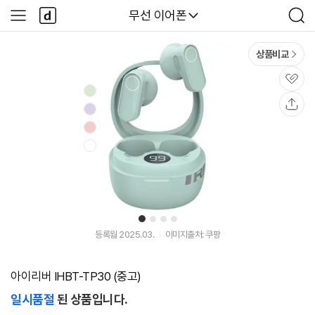
본문 바로가기
다
다나와
무선 이어폰
사
검
나
이
색
와
드
메
메
상품비교
인
뉴
관
심
공
유
1
2
3
4
등록월 2025.03.
이미지출처: 쿠팡
아이리버 IHBT-TP30 (중고)
일시품절
된 상품입니다.