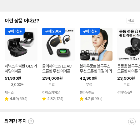
이런 상품 어때요?
광고
구매 1천+
구매 290+
구매 1천+
제닉스 타이탄 GE5 게
클리어아크5 LDAC
블라우풍트 블루투스
운동용 블루투스 
이밍이어폰
오픈형 무선 이어폰
무선 오픈형 귀걸이 귀
오픈형 이어폰 귀
찌형 이어폰 귀걸이형
픈 무선 이어셋
51,900
294,000
42,900
23,900
원
원
원
원
이어클립 러닝 귀찌이
형
3,000원
무료
무료
무료
어폰
제닉스
아이스카이샵
블라우풍트
전자명품관
네이버
네이버
네이버
네
페이
페이
페이
페
리
리
리
4.69
(
694
)
4.82
(
174
)
4.7
(
999+
)
별
별
별
뷰
뷰
뷰
점
점
점
수
수
수
최저가 추이
최
알
저
림
가
받