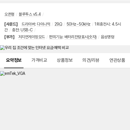
오픈형
/
블루투스 v5.4
/
[사운드]
드라이버
:
다이나믹
/
29Ω
/
50Hz~50kHz
/
1회충전시
:
4.5시
간
/
충전
:
USB-C
/
[부가]
저지연게이밍모드
/
편의기능
:
배터리잔량표시(숫자)
/
음성명령
메뉴 네비게이션
요약정보
가격비교
상품정보
의견/리뷰
연관상품