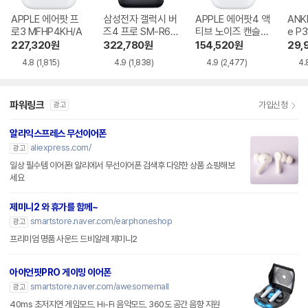
APPLE 에어팟 프
삼성전자 갤럭시 버
APPLE 에어팟4 액
ANK
로3 MFHP4KH/A
즈4 프로 SM-R64
티브 노이즈 캔슬링
e P3
0
MXP93KH/A
i NC
227,320
원
322,780
원
154,520
원
29,
4.8
(1,815)
4.9
(1,838)
4.9
(2,477)
4.
파워링크
가입신청
광고
알리익스프레스 무선이어폰
aliexpress.com/
광고
일상 필수템 이어폰! 알리에서 무선이어폰 검색후 다양한 상품 쇼핑해보
세요
제미니2 와 휴가를 함께~
smartstore.naver.com/earphoneshop
광고
프리미엄 명품 사운드 드비알레 제미니2
아이언핏PRO 게이밍 이어폰
smartstore.naver.com/awesomemall
광고
40ms 초저지연 게임모드, Hi-Fi 음악모드, 360도 공간 음향 지원