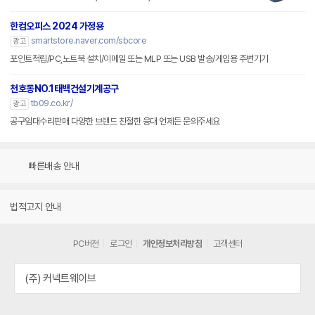
한컴오피스 2024 가정용
smartstore.naver.com/sbcore
광고
포인트적립/PC,노트북 설치/이메일 또는 MLP 또는 USB 발송/게임용 주변기기
천호동NO.1태백건설기계공구
tb09.co.kr/
광고
공구임대수리판매 다양한 브랜드 친절한 응대 언제든 문의주세요
빠른배송 안내
법적고지 안내
PC버전
로그인
개인정보처리방침
고객센터
(주) 커넥트웨이브