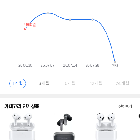
추
는
이
중
란?
1개월
3개월
6개월
12개월
24개월
카테고리 인기상품
전체보기