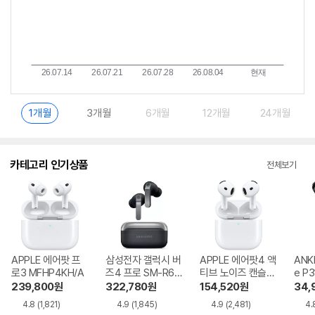
1개월
3개월
6개월
12개월
24개월
카테고리 인기상품
전체보기
APPLE 에어팟 프
삼성전자 갤럭시 버
APPLE 에어팟4 액
ANK
로3 MFHP4KH/A
즈4 프로 SM-R64
티브 노이즈 캔슬링
e P3
0
MXP93KH/A
i NC
239,800
원
322,780
원
154,520
원
34,
4.8
(1,821)
4.9
(1,845)
4.9
(2,481)
4.