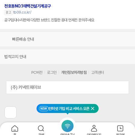
천호동NO.1태백건설기계공구
tb09.co.kr/
광고
공구임대수리판매 다양한 브랜드 친절한 응대 언제든 문의주세요
빠른배송 안내
법적고지 안내
PC버전
로그인
개인정보처리방침
고객센터
(주) 커넥트웨이브
인터넷 가입 비교 서비스 오픈
NEW
닫기
이
전
페
이
지
홈
검색
인터넷·TV
마이페이지
최근본