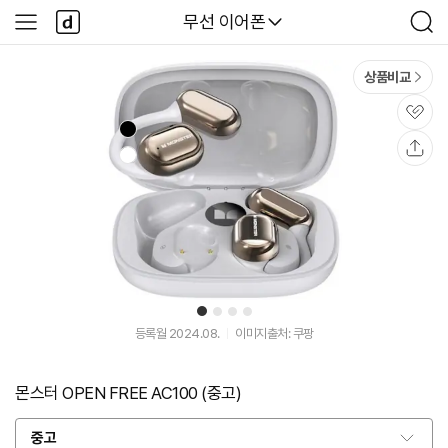
본문 바로가기
다
다나와
무선 이어폰
사
검
나
이
색
와
드
메
메
상품비교
인
뉴
관
심
공
유
1
2
3
4
등록월 2024.08.
이미지출처: 쿠팡
몬스터 OPEN FREE AC100 (중고)
중고
옵