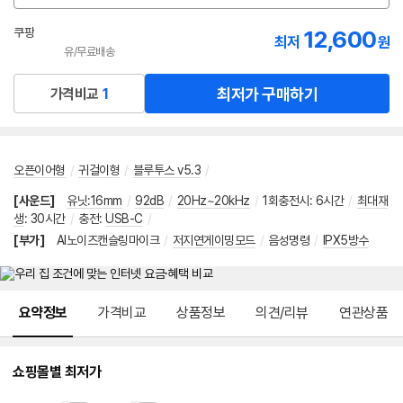
션
선
쿠팡
12,600
최저
원
택
유/무료배송
로켓배송
최저가 구매하기
가격비교
1
오픈이어형
/
귀걸이형
/
블루투스 v5.3
/
[사운드]
유닛:16mm
/
92dB
/
20Hz~20kHz
/
1회충전시
:
6시간
/
최대재
생
:
30시간
/
충전
:
USB-C
/
[부가]
AI노이즈캔슬링마이크
/
저지연게이밍모드
/
음성명령
/
IPX5방수
메뉴 네비게이션
요약정보
가격비교
상품정보
의견/리뷰
연관상품
쇼핑몰별 최저가