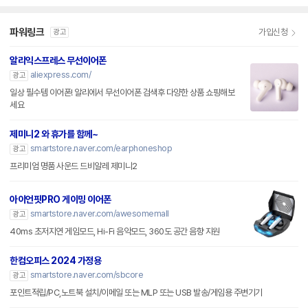
파워링크
가입신청
광고
알리익스프레스 무선이어폰
aliexpress.com/
광고
일상 필수템 이어폰! 알리에서 무선이어폰 검색후 다양한 상품 쇼핑해보
세요
제미니2 와 휴가를 함께~
smartstore.naver.com/earphoneshop
광고
프리미엄 명품 사운드 드비알레 제미니2
아이언핏PRO 게이밍 이어폰
smartstore.naver.com/awesomemall
광고
40ms 초저지연 게임모드, Hi-Fi 음악모드, 360도 공간 음향 지원
한컴오피스 2024 가정용
smartstore.naver.com/sbcore
광고
포인트적립/PC,노트북 설치/이메일 또는 MLP 또는 USB 발송/게임용 주변기기