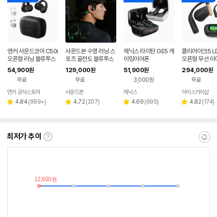
앤커 사운드코어 C50i
사운드본 수영 러닝 스
제닉스 타이탄 GE5 게
클리어아크5 L
오픈형 러닝 블루투스
포츠 골전도 블루투스
이밍이어폰
오픈형 무선 이
이어폰 D1101
오픈형 무선 이어폰 R
54,900
129,000
51,900
294,000
원
원
원
원
S01 런소닉
무료
무료
3,000원
무료
앤커 공식스토어
사운드본
제닉스
아이스카이샵
네이버
페이
리
리
리
리
4.84
(
999+
)
4.72
(
207
)
4.69
(
695
)
4.82
(
174
)
별
별
별
별
뷰
뷰
뷰
뷰
점
점
점
점
수
수
수
수
최저가 추이
최
알
저
림
가
받
추
는
이
중
란?