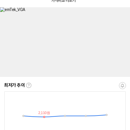
가격비교 더보기
최저가 추이
최
알
저
림
가
받
추
는
이
중
란?