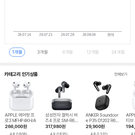
1개월
3개월
6개월
12개월
24개월
카테고리 인기상품
전체보기
APPLE 에어팟 프
삼성전자 갤럭시 버
ANKER Soundcor
APP
로3 MFHP4KH/A
즈4 프로 SM-R64
e P31i D1202 R60
티브
0
i NC
MXP
266,000
원
317,980
원
29,900
원
194
4.8
(1,808)
4.9
(1,835)
4.8
(1,332)
4.