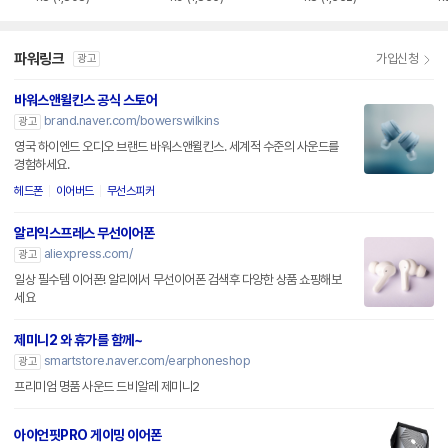
파워링크
가입신청
광고
바워스앤윌킨스 공식 스토어
brand.naver.com/bowerswilkins
광고
영국 하이엔드 오디오 브랜드 바워스앤윌킨스. 세계적 수준의 사운드를
경험하세요.
헤드폰
이어버드
무선스피커
알리익스프레스 무선이어폰
aliexpress.com/
광고
일상 필수템 이어폰! 알리에서 무선이어폰 검색후 다양한 상품 쇼핑해보
세요
제미니2 와 휴가를 함께~
smartstore.naver.com/earphoneshop
광고
프리미엄 명품 사운드 드비알레 제미니2
아이언핏PRO 게이밍 이어폰