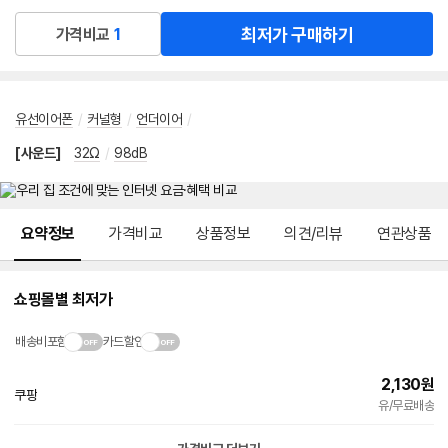
최저가 구매하기
가격비교
1
유선이어폰
/
커널형
/
언더이어
/
[사운드]
32Ω
/
98dB
메뉴 네비게이션
요약정보
가격비교
상품정보
의견/리뷰
연관상품
쇼핑몰별 최저가
배송비포함
카드할인
2,130
원
쿠팡
빠른배송
유/무료배송