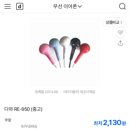
본문 바로가기
다
다나와
무선 이어폰
사
검
나
이
색
와
드
메
메
상품비교
인
뉴
관
심
공
유
등록월 2013.06.
이미지출처: 제조사제공
다와 RE-950 (중고)
쿠팡
2,130
최저
원
유/무료배송
로켓배송