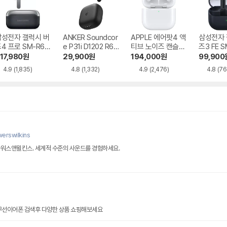
삼성전자 갤럭시 버
ANKER Soundcor
APPLE 에어팟4 액
삼성전자 
4 프로 SM-R64
e P31i D1202 R60
티브 노이즈 캔슬링
즈3 FE S
i NC
MXP93KH/A
17,980
원
29,900
원
194,000
원
99,900
4.9
(1,835)
4.8
(1,332)
4.9
(2,476)
4.8
(76
erswilkins
바워스앤윌킨스. 세계적 수준의 사운드를 경험하세요.
 무선이어폰 검색후 다양한 상품 쇼핑해보세요