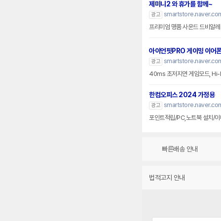
제미니2 와 휴가를 함께~
smartstore.naver.c
광고
프리미엄 명품 사운드 드비알레
아이언핏PRO 게이밍 이어
smartstore.naver.c
광고
40ms 초저지연 게임모드, Hi-
한컴오피스 2024 가정용
smartstore.naver.co
광고
포인트적립/PC,노트북 설치/이
빠른배송 안내
법적고지 안내