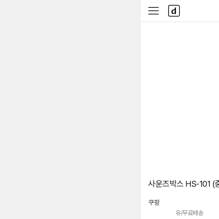
본문 바로가기
다
사
나
이
와
드
메
메
인
뉴
사운즈박스 HS-101 (
쿠팡
유/무료배송
로켓배송