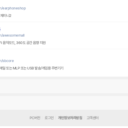
om/earphoneshop
 제미니2
폰
om/awesomemall
Fi 음악모드, 360도 공간 음향 지원
m/sbcore
메일 또는 MLP 또는 USB 발송/게임용 주변기기
PC버전
로그인
개인정보처리방침
고객센터