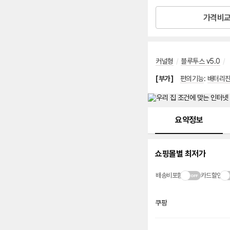
가격비
커널형
/
블루투스 v5.0
/
[부가]
편의기능
:
배터리잔
메뉴 네비게이션
요약정보
쇼핑몰별 최저가
배송비포함
카드할인
쿠팡