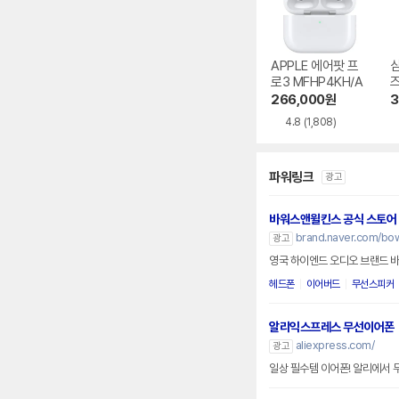
APPLE 에어팟 프
로3 MFHP4KH/A
즈
0
266,000
원
3
4.8
(1,808)
파워링크
광고
바워스앤윌킨스 공식 스토어
brand.naver.com/bow
광고
영국 하이엔드 오디오 브랜드 
헤드폰
이어버드
무선스피커
알리익스프레스 무선이어폰
aliexpress.com/
광고
일상 필수템 이어폰! 알리에서