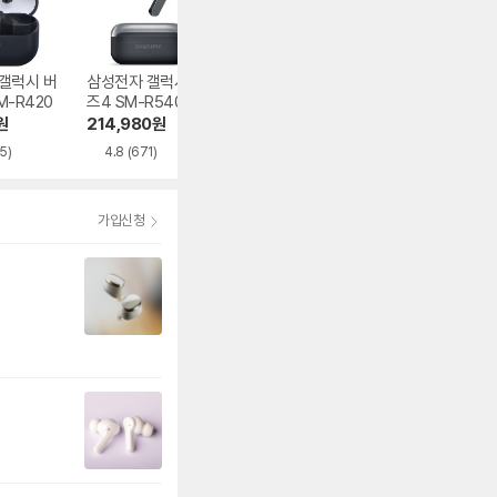
갤럭시 버
삼성전자 갤럭시 버
샥즈 오픈핏 프로 T
삼성전자 갤럭시 
M-R420
즈4 SM-R540
010
즈3 프로 SM-R6
0N
원
214,980
원
284,000
원
231,280
원
5)
4.8
(671)
5.0
(100)
4.9
(2,882)
가입신청