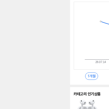
최
저
가
추
이
란?
1개월
카테고리 인기상품