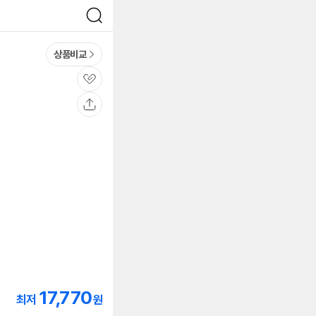
검
색
상품비교
관
심
공
유
17,770
최저
원