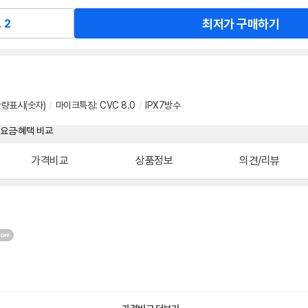
최저가 구매하기
교
2
량표시(숫자)
/
마이크특징
:
CVC 8.0
/
IPX7방수
가격비교
상품정보
의견/리뷰