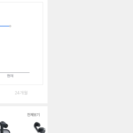
알
림
받
는
중
24개월
전체보기