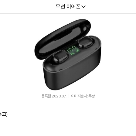
다나와
무선 이어폰
등록월 2023.07.
이미지출처: 쿠팡
중고)