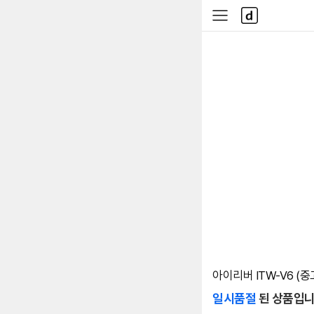
본문 바로가기
다
사
나
이
와
드
메
메
인
뉴
아이리버 ITW-V6 (중
일시품절
된 상품입니