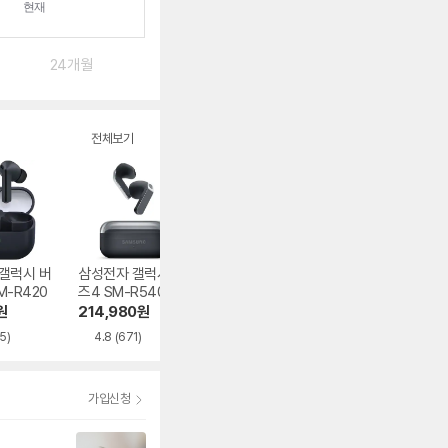
24개월
전체보기
갤럭시 버
삼성전자 갤럭시 버
샥즈 오픈핏 프로 T
삼성전자 갤럭시 
M-R420
즈4 SM-R540
010
즈3 프로 SM-R6
0N
원
214,980
원
284,000
원
231,280
원
5)
4.8
(671)
5.0
(100)
4.9
(2,882)
가입신청