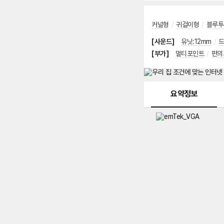
커널형
/
귀걸이형
/
블루투스
[사운드]
유닛:12mm
/
[부가]
멀티포인트
/
편의
메뉴 네비게이션
요약정보