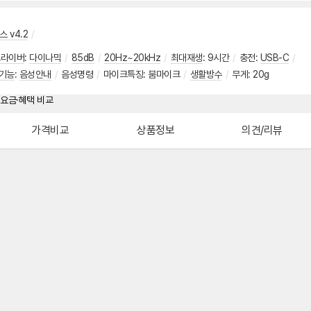
 v4.2
/
드라이버
:
다이나믹
/
85dB
/
20Hz~20kHz
/
최대재생
:
9시간
/
충전
:
USB-C
/
기능
:
음성안내
/
음성명령
/
마이크특징
:
붐마이크
/
생활방수
/
무게
:
20g
가격비교
상품정보
의견/리뷰