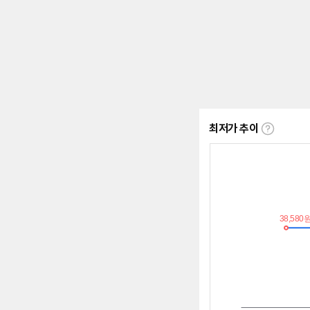
최저가 추이
최
저
가
추
이
란?