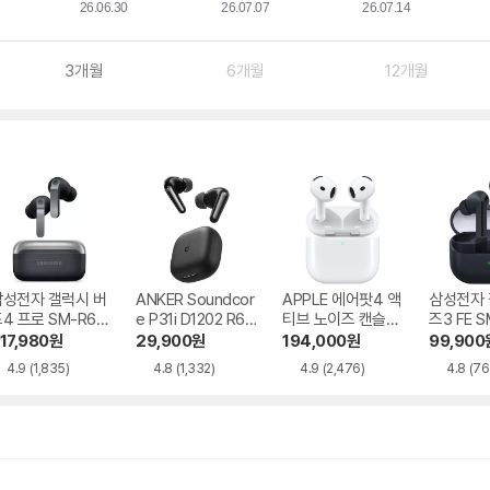
3개월
6개월
12개월
삼성전자 갤럭시 버
ANKER Soundcor
APPLE 에어팟4 액
삼성전자 
4 프로 SM-R64
e P31i D1202 R60
티브 노이즈 캔슬링
즈3 FE S
i NC
MXP93KH/A
17,980
원
29,900
원
194,000
원
99,900
4.9
(1,835)
4.8
(1,332)
4.9
(2,476)
4.8
(76