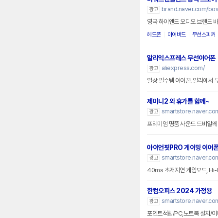
brand.naver.com/bow
광고
영국 하이엔드 오디오 브랜드 
헤드폰
이어버드
무선스피커
알리익스프레스 무선이어폰
aliexpress.com/
광고
일상 필수템 이어폰! 알리에서
제미니2 와 휴가를 함께~
smartstore.naver.c
광고
프리미엄 명품 사운드 드비알레
아이언핏PRO 게이밍 이어
smartstore.naver.c
광고
40ms 초저지연 게임모드, Hi-
한컴오피스 2024 가정용
smartstore.naver.co
광고
포인트적립/PC,노트북 설치/이