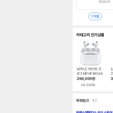
1개월
카테고리 인기상품
APPLE 에어팟 프
로3 MFHP4KH/A
즈
0
266,000
원
3
4.8
(1,808)
파워링크
광고
바워스앤윌킨스 공식 스토어