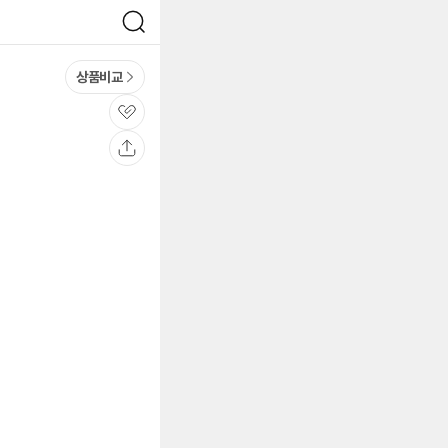
검
색
상품비교
관
심
공
유