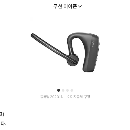
다나와
무선 이어폰
1
2
3
4
등록월 2023.11.
이미지출처: 쿠팡
고)
다.