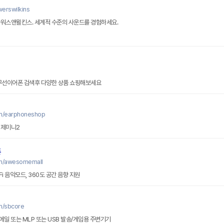
erswilkins
바워스앤윌킨스. 세계적 수준의 사운드를 경험하세요.
 무선이어폰 검색후 다양한 상품 쇼핑해보세요
om/earphoneshop
 제미니2
폰
om/awesomemall
Fi 음악모드, 360도 공간 음향 지원
m/sbcore
메일 또는 MLP 또는 USB 발송/게임용 주변기기