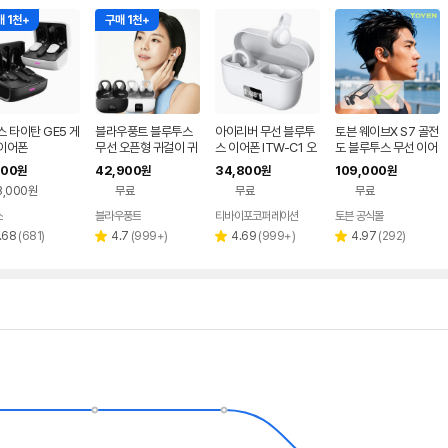
 1천+
구매 1천+
 타이탄 GE5 게
블라우풍트 블루투스
아이리버 무선 블루투
토븐 웨이브X S7 골전
이어폰
무선 오픈형 귀걸이 귀
스 이어폰 ITW-C1 오
도 블루투스 무선 이어
찌형 이어폰 귀걸이형
픈형 러닝 자전거 운동
폰 MP3 러닝 수영 자
900
42,900
34,800
109,000
원
원
원
원
이어클립 러닝 귀찌이
용 초경량 이어커프 이
전거 운동 스포츠 방수
3,000원
무료
무료
무료
어폰
어폰 화이트
스
블라우풍트
티바이포코퍼레이션
토븐 공식몰
네이버
네이버
페이
페이
리
리
리
리
.68
(
681
)
4.7
(
999+
)
4.69
(
999+
)
4.97
(
292
)
별
별
별
뷰
뷰
뷰
뷰
점
점
점
수
수
수
수