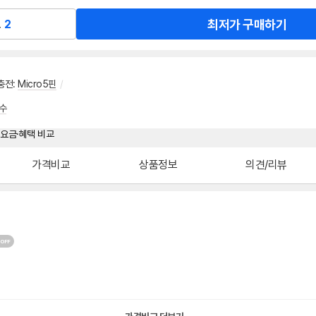
최저가 구매하기
교
2
충전
:
Micro5핀
/
수
가격비교
상품정보
의견/리뷰