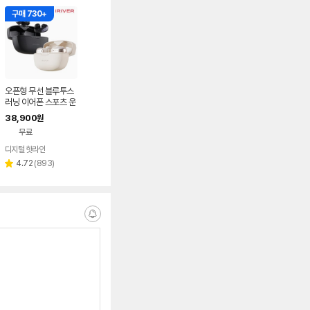
구매 730+
오픈형 무선 블루투스
러닝 이어폰 스포츠 운
동 자전거 귀찌형 아이
38,900
원
리버 IBO-CLIPON3
무료
디지털 핫라인
리
4.72
(
893
)
별
뷰
점
수
알
림
받
는
중