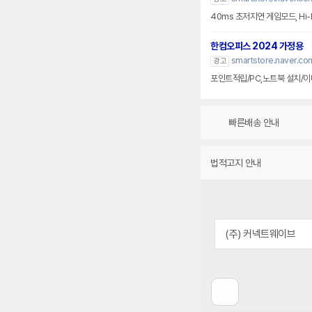
40ms 초저지연 게임모드, Hi-
한컴오피스 2024 가정용
smartstore.naver.co
광고
포인트적립/PC,노트북 설치/이
빠른배송 안내
법적고지 안내
(주) 커넥트웨이브
이
전