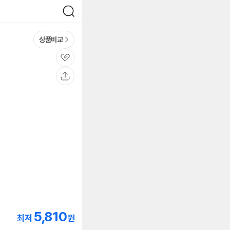
검
색
상품비교
관
심
공
유
5,810
최저
원