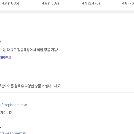
4.9
(1,835)
4.8
(1,332)
4.9
(2,476)
4.8
(76
/
식 수입, 대규모 청음매장에서 직접 청음 가능!
매장안내
 무선이어폰 검색후 다양한 상품 쇼핑해보세요
om/earphoneshop
 제미니2
폰
om/awesomemall