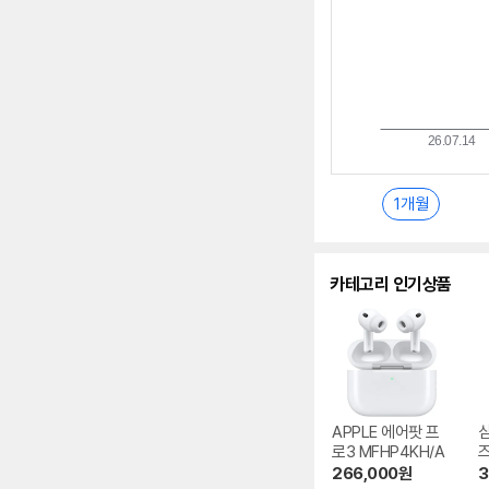
1개월
카테고리 인기상품
APPLE 에어팟 프
로3 MFHP4KH/A
즈
0
266,000
원
3