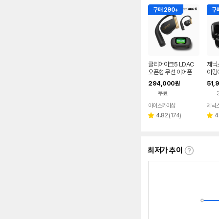
구매 290+
구매
클리어아크5 LDAC
제닉스
오픈형 무선 이어폰
이밍
294,000
51,
원
무료
아이스카이샵
제닉
네이버
페이
리
4.82
(
174
)
4
별
별
뷰
점
점
수
최저가 추이
최
저
가
추
이
란?