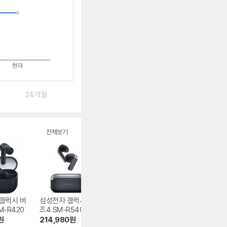
24개월
전체보기
갤럭시 버
삼성전자 갤럭시 버
샥즈 오픈핏 프로 T
삼성전자 갤럭시 
M-R420
즈4 SM-R540
010
즈3 프로 SM-R6
0N
원
214,980
원
284,000
원
231,280
원