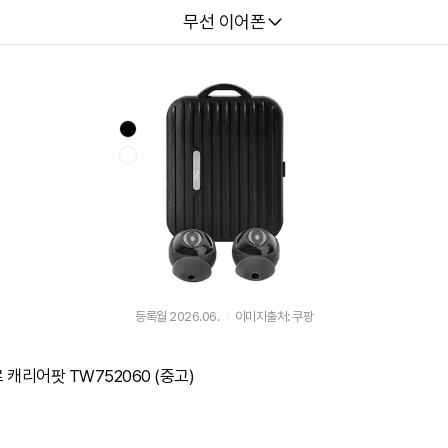
다나와
무선 이어폰
등록월 2026.06.
이미지출처: 쿠팡
캐리어팟 TW752060 (중고)