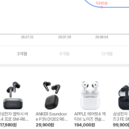
3개월
6개월
12개월
삼성전자 갤럭시 버
ANKER Soundcor
APPLE 에어팟4 액
삼성전자 
4 프로 SM-R64
e P31i D1202 R60
티브 노이즈 캔슬링
즈3 FE S
i NC
MXP93KH/A
17,980
원
29,900
원
194,000
원
99,900