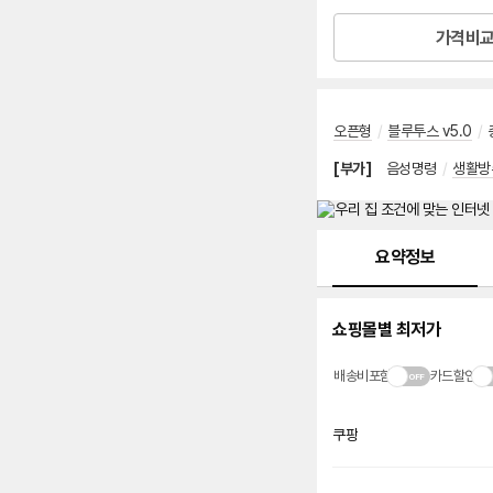
가격비
오픈형
/
블루투스 v5.0
/
[부가]
음성명령
/
생활방
메뉴 네비게이션
요약정보
쇼핑몰별 최저가
배송비포함
카드할인
쿠팡