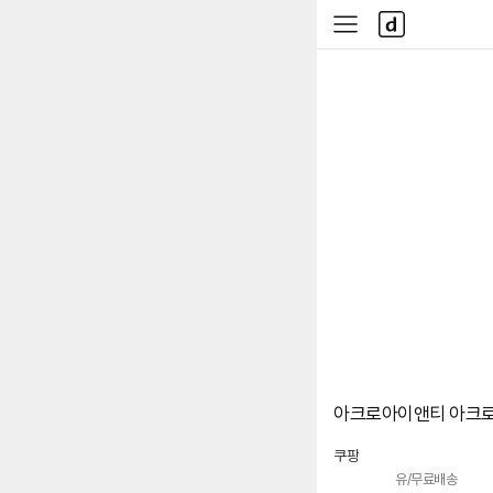
본문 바로가기
다
사
나
이
와
드
메
메
인
뉴
아크로아이앤티 아크로 
쿠팡
유/무료배송
로켓배송