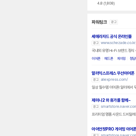
4.8
(1,808)
파워링크
광고
셰에라자드 공식 온라인몰
www.schezade.co.kr
광고
국내외 유명 Hi-Fi 브랜드 정
이어폰
헤드폰
게이밍
청담
알리익스프레스 무선이어폰
aliexpress.com/
광고
일상 필수템 이어폰! 알리에서
제미니2 와 휴가를 함께~
smartstore.naver.c
광고
프리미엄 명품 사운드 드비알레
아이언핏PRO 게이밍 이어
smartstore.naver.c
광고