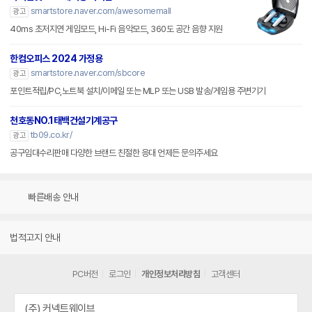
smartstore.naver.com/awesomemall
광고
40ms 초저지연 게임모드, Hi-Fi 음악모드, 360도 공간 음향 지원
한컴오피스 2024 가정용
smartstore.naver.com/sbcore
광고
포인트적립/PC,노트북 설치/이메일 또는 MLP 또는 USB 발송/게임용 주변기기
천호동NO.1태백건설기계공구
tb09.co.kr/
광고
공구임대수리판매 다양한 브랜드 친절한 응대 언제든 문의주세요
빠른배송 안내
법적고지 안내
PC버전
로그인
개인정보처리방침
고객센터
(주) 커넥트웨이브