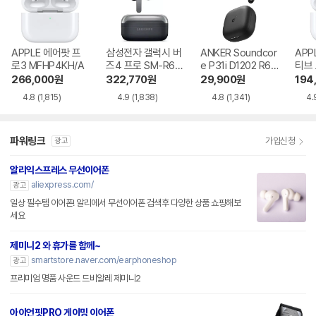
APPLE 에어팟 프
삼성전자 갤럭시 버
ANKER Soundcor
APP
로3 MFHP4KH/A
즈4 프로 SM-R64
e P31i D1202 R60
티브
0
i NC
MXP
266,000
원
322,770
원
29,900
원
194
4.8
(1,815)
4.9
(1,838)
4.8
(1,341)
4.
파워링크
가입신청
광고
알리익스프레스 무선이어폰
aliexpress.com/
광고
일상 필수템 이어폰! 알리에서 무선이어폰 검색후 다양한 상품 쇼핑해보
세요
제미니2 와 휴가를 함께~
smartstore.naver.com/earphoneshop
광고
프리미엄 명품 사운드 드비알레 제미니2
아이언핏PRO 게이밍 이어폰