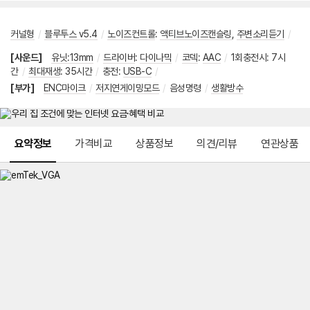
커널형
/
블루투스 v5.4
/
노이즈컨트롤
:
액티브노이즈캔슬링
,
주변소리듣기
/
[사운드]
유닛:13mm
/
드라이버
:
다이나믹
/
코덱
:
AAC
/
1회충전시
:
7시
간
/
최대재생
:
35시간
/
충전
:
USB-C
/
[부가]
ENC마이크
/
저지연게이밍모드
/
음성명령
/
생활방수
메뉴 네비게이션
요약정보
가격비교
상품정보
의견/리뷰
연관상품