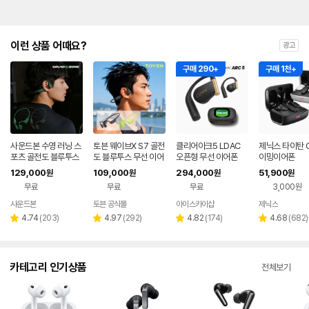
이런 상품 어때요?
광고
구매 290+
구매 1천+
사운드본 수영 러닝 스
토븐 웨이브X S7 골전
클리어아크5 LDAC
제닉스 타이탄 G
포츠 골전도 블루투스
도 블루투스 무선 이어
오픈형 무선 이어폰
이밍이어폰
오픈형 무선 이어폰 R
폰 MP3 러닝 수영 자
129,000
109,000
294,000
51,900
원
원
원
원
S01 런소닉
전거 운동 스포츠 방수
무료
무료
무료
3,000원
사운드본
토븐 공식몰
아이스카이샵
제닉스
네이버
네이버
페이
페이
리
리
리
리
4.74
(
203
)
4.97
(
292
)
4.82
(
174
)
4.68
(
682
)
별
별
별
별
뷰
뷰
뷰
뷰
점
점
점
점
수
수
수
수
카테고리 인기상품
전체보기