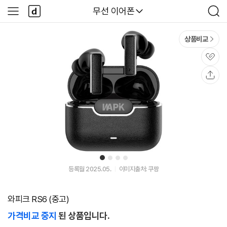
본문 바로가기
다
다나와
무선 이어폰
사
검
나
이
색
와
드
메
메
상품비교
인
뉴
관
심
공
유
1
2
3
4
등록월 2025.05.
이미지출처: 쿠팡
와피크 RS6 (중고)
가격비교 중지
된 상품입니다.