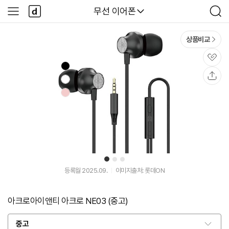
본문 바로가기
다
다나와
무선 이어폰
사
검
나
이
색
와
드
메
메
상품비교
인
뉴
관
심
공
유
1
2
3
등록월 2025.09.
이미지출처: 롯데ON
아크로아이앤티 아크로 NE03 (중고)
중고
옵