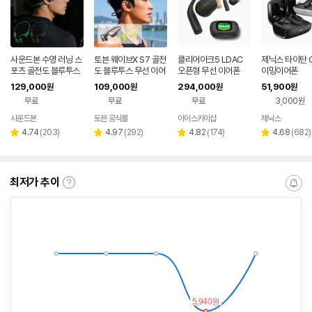
사운드본 수영 러닝 스
토븐 웨이브X S7 골전
클리어아크5 LDAC
제닉스 타이탄 G
포츠 골전도 블루투스
도 블루투스 무선 이어
오픈형 무선 이어폰
이밍이어폰
오픈형 무선 이어폰 R
폰 MP3 러닝 수영 자
129,000
109,000
294,000
51,900
원
원
원
원
S01 런소닉
전거 운동 스포츠 방수
무료
무료
무료
3,000원
사운드본
토븐 공식몰
아이스카이샵
제닉스
네이버
네이버
페이
페이
리
리
리
리
4.74
(
203
)
4.97
(
292
)
4.82
(
174
)
4.68
(
682
)
별
별
별
별
뷰
뷰
뷰
뷰
점
점
점
점
수
수
수
수
최저가 추이
최
알
저
림
가
받
추
는
이
중
란?