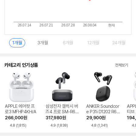
1개월
3개월
6개월
12개월
24개월
카테고리 인기상품
전체보기
APPLE 에어팟 프
삼성전자 갤럭시 버
ANKER Soundcor
APP
로3 MFHP4KH/A
즈4 프로 SM-R64
e P31i D1202 R60
티브
0
i NC
MXP
266,000
원
317,980
원
29,900
원
194
4.8
(1,815)
4.9
(1,838)
4.8
(1,341)
4.