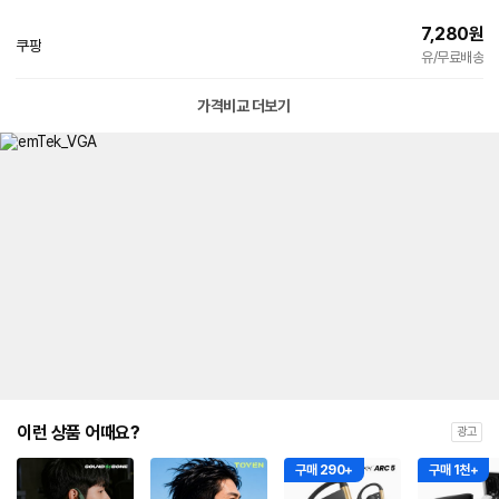
7,280
원
쿠팡
빠른배송
유/무료배송
가격비교 더보기
이런 상품 어때요?
광고
구매 290+
구매 1천+