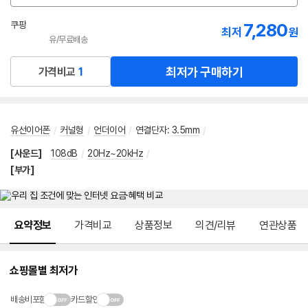
션
선
쿠팡
7,280
최저
원
택
유/무료배송
로켓배송
최저가 구매하기
가격비교
1
유선이어폰
/
커널형
/
언더이어
/
연결단자
:
3.5mm
/
[사운드]
108dB
/
20Hz~20kHz
/
[부가]
메뉴 네비게이션
요약정보
가격비교
상품정보
의견/리뷰
연관상품
쇼핑몰별 최저가
배송비포함
카드할인