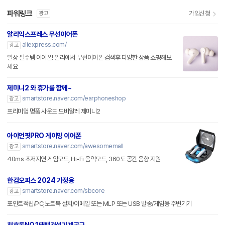
파워링크
가입신청
광고
알리익스프레스 무선이어폰
aliexpress.com/
광고
일상 필수템 이어폰! 알리에서 무선이어폰 검색후 다양한 상품 쇼핑해보
세요
제미니2 와 휴가를 함께~
smartstore.naver.com/earphoneshop
광고
프리미엄 명품 사운드 드비알레 제미니2
아이언핏PRO 게이밍 이어폰
smartstore.naver.com/awesomemall
광고
40ms 초저지연 게임모드, Hi-Fi 음악모드, 360도 공간 음향 지원
한컴오피스 2024 가정용
smartstore.naver.com/sbcore
광고
포인트적립/PC,노트북 설치/이메일 또는 MLP 또는 USB 발송/게임용 주변기기