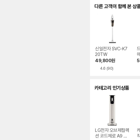
다른 고객이 함께 본 상
신일전자 SVC-K7
드
20TW
49,800
원
5
4.6
(90)
카테고리 인기상품
LG전자 오브제컬렉
캐
션 코드제로 A9 AX