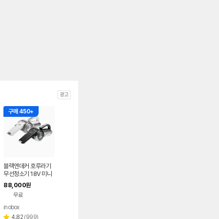
광고
구매 450+
블랙앤데커 호루라기
무선청소기 18V 미니
소형 원룸
88,000
원
무료
inobox
네이버
페이
리
4.82
(
999
)