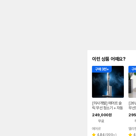
이런 상품 어때요?
구매 3천+
구매
[의사개발] 에어르 슬
[2
릭 무선 청소기 + 자동
무선
먼지비움
비움B
249,000
295
원
진공 
무료
5
에어르
델리
리
4.84
(
999+
)
4