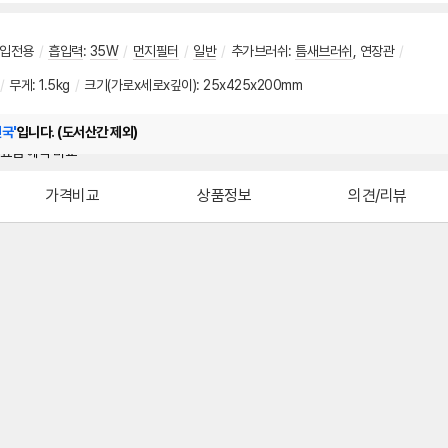
입전용
/
흡입력
:
35W
/
먼지필터
/
일반
/
추가브러쉬
:
틈새브러쉬
,
연장관
/
/
무게
:
1.5kg
/
크기(가로x세로x깊이): 25x425x200mm
전국'
입니다. (도서산간 제외)
가격비교
상품정보
의견/리뷰