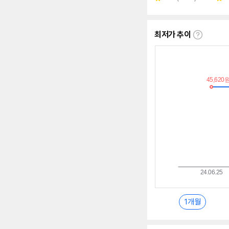
별
별
뷰
점
점
수
최저가 추이
최
저
가
추
이
란?
1개월