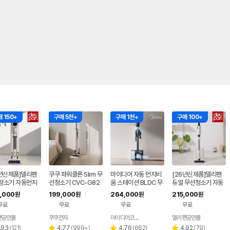
 150+
구매 5천+
구매 1천+
구매 100+
6년신제품]델리팬
쿠쿠 파워클론 Slim 무
마이디어 자동 먼지비
[26년신제품]델리팬
청소기 자동먼지
선청소기 CVC-G82
움 스테이션 BLDC 무
듀얼 무선청소기 자동
LDC 핸디 스틱
0NWM 노블화이트
선 청소기 블랙 MP08
먼지비움 DEL-VS65
,000
199,000
264,000
215,000
원
원
원
원
청소기 DEL-VS7
KRGY-DS
BLDC 3단흡입조절
무료
무료
무료
무료
초경량 진공 청소기
팬공인몰
쿠쿠전자
마이디어코리아
델리팬공인몰
네이버
네이버
네이버
페이
페이
페이
리
리
리
리
.93
(
121
)
4.77
(
999+
)
4.76
(
662
)
4.92
(
79
)