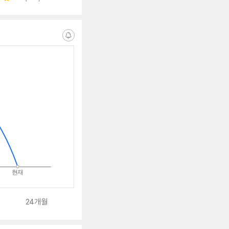
별
뷰
점
수
알
림
받
는
중
24개월