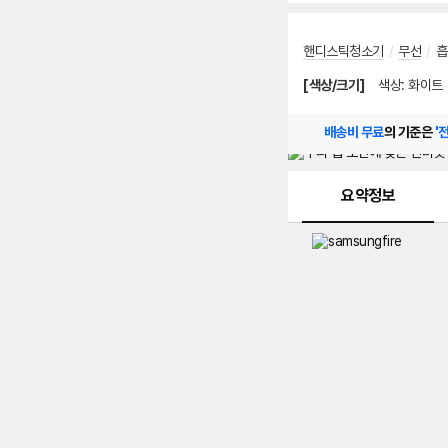
핸디스틱청소기
/
무선
/
흡
[색상/크기]
색상
:
화이트
배송비 무료
의 기준은
'
메뉴 네비게이션
요약정보