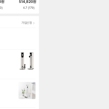
re AS720WA
0
0
원
514,820
원
116,000
원
4.8
(1,086)
0)
4.7
(179)
4.7
(1,098)
가입신청