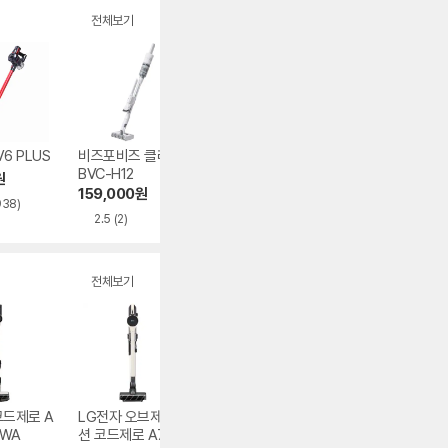
전체보기
6 PLUS
비즈포비즈 클래파
캐치웰 미니멀 투인
델로라 V11 파워 3
BVC-H12
원 MT7
00W
원
159,000
원
37,710
원
76,050
원
938)
2.5
(2)
4.7
(114)
4.5
(235)
전체보기
코드제로 A
LG전자 오브제컬렉
캐치웰 에이센스 V
다이슨 디지털 슬
0WA
션 코드제로 A7 Co
C234 MJ35-7S2
297,990
원