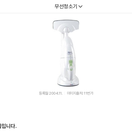
다나와
무선청소기
등록월 2004.11.
이미지출처: 11번가
품입니다.