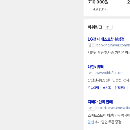
920BWE
710,000
원
2
4.9
(1,117)
파워링크
광고
LG전자 베스트샵 원성점
booking.naver.com/b
광고
새단장 오픈 행사중! 가전은 역시
대한비투비
www.dhb2b.com
광고
삼성전자/LG전자 인증점. 전자
오늘의딜
복지몰
견적문의
디베아 단독 판매
brand.naver.com/dib
광고
스마트스토어 채널! 단독 특가에
할인
추가 할인 쿠폰 증정