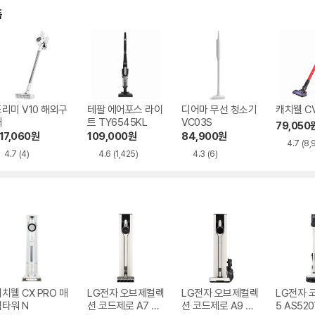
품
리미 V10 해외구
테팔 에어포스 라이
디어마 무선 청소기
캐치웰 CV
매
트 TY6545KL
VC03S
79,050
17,060
원
109,000
원
84,900
원
4.7
(8,
4.7
(4)
4.6
(1,425)
4.3
(6)
치웰 CX PRO 매
LG전자 오브제컬렉
LG전자 오브제컬렉
LG전자 
직타워 N
션 코드제로 A7 Co
션 코드제로 A9 AX
5 AS52