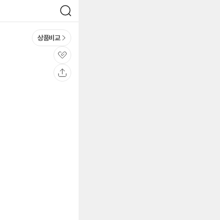
검
색
상품비교
관
심
공
유