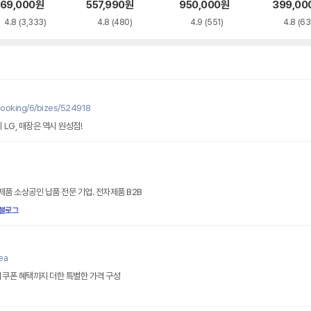
re A720WA
958BWE
69,000
원
557,990
원
950,000
원
399,00
4.8
(3,333)
4.8
(480)
4.9
(551)
4.8
(63
ooking/6/bizes/524918
 LG, 매장은 역시 원성점!
제품 소상공인 납품 전문 기업. 전자제품 B2B
블로그
ea
 쿠폰 혜택까지 더한 특별한 가격 구성