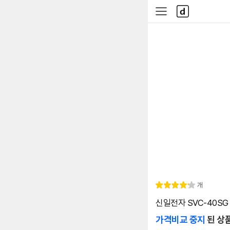
본문 바로가기
다
사
나
이
와
드
메
메
인
뉴
리
개
별
4.
뷰
점
3
신일전자 SVC-40SG
가격비교 중지
된 상