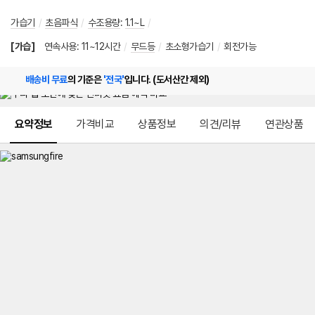
가습기
/
초음파식
/
수조용량
:
1.1~L
/
[가습]
연속사용
:
11~12시간
/
무드등
/
초소형가습기
/
회전가능
배송비 무료
의 기준은
'전국'
입니다. (도서산간 제외)
메뉴 네비게이션
요약정보
가격비교
상품정보
의견/리뷰
연관상품