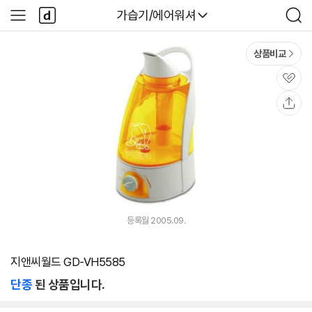
본문 바로가기
다
다나와
가습기/에어워셔
사
검
나
이
색
와
드
메
메
상품비교
인
뉴
관
심
공
유
등록월 2005.09.
지앤씨월드 GD-VH5585
단종
된 상품입니다.