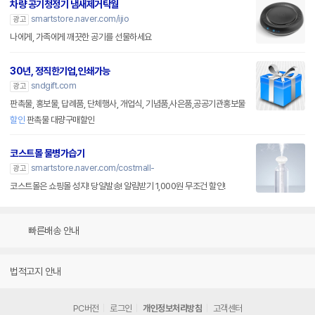
차량 공기청정기 냄새제거탁월
smartstore.naver.com/ijio
광고
나에게, 가족에게 깨끗한 공기를 선물하세요
30년, 정직한기업,인쇄가능
sndgift.com
광고
판촉물, 홍보물, 답례품, 단체행사, 개업식, 기념품,사은품,공공기관홍보물
할인
판촉물 대량구매할인
코스트몰 물병가습기
smartstore.naver.com/costmall-
광고
코스트몰은 쇼핑몰 성지! 당일발송! 알림받기 1,000원 무조건 할인!
빠른배송 안내
법적고지 안내
PC버전
로그인
개인정보처리방침
고객센터