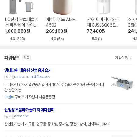
LG전자 오브제컬렉
에어메이드 AMH-
샤오미 미지아 3세
조지루
션 퓨리케어 하이드
4502
대 CJSJSQ06ZM
35K
로타워 HY705RS
Z
1,000,880
원
269,100
원
77,400
원
241
UABM
4.9
(243)
4.9
(54)
5.0
(1)
4.
파워링크
가입신청
광고
엠테크윈 대용량 산업용가습기
jumbo-humidifier.co.kr
광고
국내생산! 강소기업인증기업 세계 10개국 수출제품 20년 전문가 24시
간 상담가능
이벤트
구매후기 작성시 사은품증정
산업용초음파가습기 제이디앤티
jdnt.co.kr
광고
산업용가습기, 사무용, 업무용, 중소형, 중대형, 정전기방지, 먼지억제, SMT