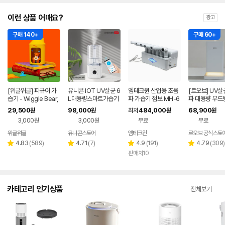
이런 상품 어때요?
광고
구매 140+
구매 60+
[위글위글] 피규어 가
유니콘 IOT UV살균 6
엠테크윈 산업용 초음
[르오브] UV살
습기 - Wiggle Bear,
L대용량스마트가습기
파 가습기 점보 MH-6
파 대용량 무드
미니 소형 사무실 탁상
IOT 앱연동 WIFI어플
01A
기 4.5L
29,500
98,000
484,000
68,900
원
원
최저
원
원
용
연동 리모컨지원 TL-
3,000원
3,000원
무료
무료
HM60V
위글위글
유니콘스토어
엠테크윈
르오브 공식스토
네이버
네이버
페이
페이
리
리
리
리
4.83
(
589
)
4.71
(
7
)
4.9
(
191
)
4.79
(
309
)
별
별
별
별
뷰
뷰
뷰
뷰
판매처10
점
점
점
점
수
수
수
수
카테고리 인기상품
전체보기