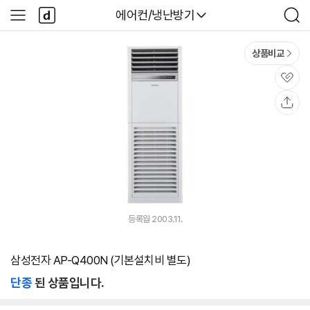
본문 바로가기
다
다나와
에어컨/냉난방기
사
검
나
이
색
와
드
메
메
상품비교
인
뉴
관
심
공
유
등록월 2003.11.
삼성전자 AP-Q400N (기본설치비 별도)
단종
된 상품입니다.