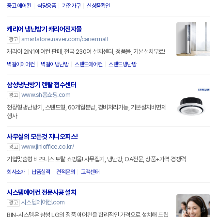
중고 에어컨
식당용품
가전가구
신상품확인
캐리어 냉난방기 캐리어전자몰
smartstore.naver.com/cariermall
광고
캐리어 2IN1에어컨 판매, 전국 230여 설치센터, 정품몰, 기본설치무료!
벽걸이에어컨
벽걸이냉난방
스탠드에어컨
스탠드냉난방
삼성냉난방기 렌탈 접수센터
www.sh홈쇼핑.com
광고
천장형냉난방기, 스탠드형, 60개월분납, 경비처리가능, 기본설치비면제
행사
사무실의 모든것 지니오피스!
www.jinioffice.co.kr/
광고
기업맞춤형 비즈니스 토탈 쇼핑몰! 사무집기, 냉난방, OA전문, 상품+가격 경쟁력
회사소개
납품실적
견적문의
고객센터
시스템에어컨 전문시공 설치
시스템에어컨.com
광고
BIN-시스템은 삼성,LG의 정품 에어컨을 합리적인 가격으로 설치해 드립