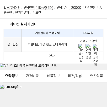
업소용에어컨
/
냉방면적
:
118㎡(36평)
/
냉방능력:
~20000
/
자기진단
/
송
풍운전
/
원거리냉방
/
리모컨
에어컨 설치비 안내
기본설치비 포함 내역
유의사항
에
에
어
인증 마크 확인
컨
어
공식인증
기본배관, 타공, 진공, 냉매, 부자재
설
컨
치
구
비
매
더보기
시
발
생
되
메뉴 네비게이션
는
요약정보
가격비교
상품정보
의견/리뷰
연관상품
설
치
비
에
대
한
안