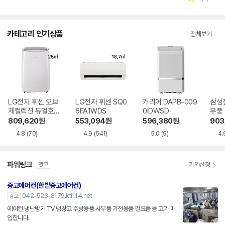
별
뷰
점
수
카테고리 인기상품
전체보기
LG전자 휘센 오브
LG전자 휘센 SQ0
캐리어 DAPB-009
삼성
제컬렉션 듀얼호스
6FA1WDS
0IDWSD
무풍
PQ08FDWBS
06C
809,620
원
553,094
원
596,380
원
903
4.8
(70)
4.9
(541)
5.0
(9)
4.
파워링크
가입신청
광고
중고에어컨(한밭중고에어컨)
042-523-8179.kti114.net
광고
에어컨 냉난방기 TV 냉장고 주방용품 사무품 가전용품 필요품 등 고가 매
입합니다.