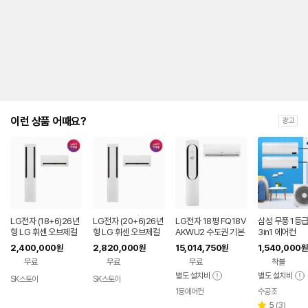
내
를
나
타
내
는
표
입
니
다.
이런 상품 어때요?
광고
LG전자 (18+6)26년
LG전자 (20+6)26년
LG전자 18평 FQ18V
삼성 무풍 1등급 
형 LG 휘센 오브제컬
형 LG 휘센 오브제컬
AKWU2 수도권 기본
3in1 에어컨
렉션 공기청정 쿨 2in1
렉션 공기청정 쿨 2in1
설치 포함 투인원 에어
2,400,000
2,820,000
15,014,750
1,540,000
원
원
원
원
에어컨 FQ18GC2EK
에어컨 FQ20GC2EA
컨
무료
무료
무료
착불
2 [58.5㎡+18.7㎡]
2 [65.9㎡+18.7㎡]
+LG정품 에어커버, 써
+LG정품 에어커버, 써
별도 설치비
별도 설치비
SK스토아
SK스토아
네이
네이
큘레이터 (전국기본설
큘레이터 (전국기본설
버페
버페
1등에어컨
수공조
네이버
치비포함)
치비포함)
이
이
페이
리
5
(
3
)