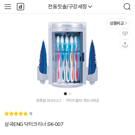
본문 바로가기
다
다나와
전동칫솔/구강세정
사
검
나
이
색
와
드
메
메
상품비교
인
뉴
관
심
공
유
1
2
등록월 2004.07.
이미지출처: 제조사제공
리
개
별
4.
뷰
점
8
삼국ENG 닥터크리너 SK-007