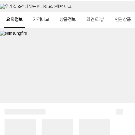
메뉴 네비게이션
요약정보
가격비교
상품정보
의견/리뷰
연관상품