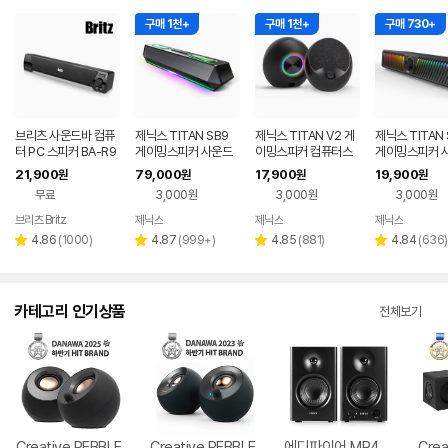
구매 1천+
구매 1천+
구매 730+
브리츠 사운드바 컴퓨
제닉스 TITAN SB9
제닉스 TITAN V2 게
제닉스 TITAN 
터 PC 스피커 BA-R9
게이밍스피커 사운드
이밍스피커 컴퓨터스
게이밍스피커 
바 컴퓨터스피커
피커
바 컴퓨터스피
21,900
79,000
17,900
19,900
원
원
원
원
무료
3,000원
3,000원
3,000원
브리츠 Britz
제닉스
제닉스
제닉스
네이버
네이버
네이버
페이
페이
페이
리
리
리
리
4.86
(
1000
)
4.87
(
999+
)
4.85
(
881
)
4.84
(
636
)
별
별
별
별
뷰
뷰
뷰
뷰
점
점
점
점
수
수
수
수
카테고리 인기상품
전체보기
Creative PEBBLE
Creative PEBBLE
에디파이어 MR4
Crea