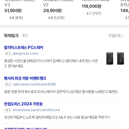
V3
V2
X P
119,000
원
51,900
원
29,900
원
149
4.7
(707)
4.8
(815)
4.8
(1,035)
4.
파워링크
가입신청
광고
알리익스프레스 PC스피커
aliexpress.com/
광고
풍성한 사운드를 원해요? PC스피커 검색하고 알리에서 내게 맞는 사운
드 찾아보세요
행사의 최강 의왕 이벤트뱅크
cafe.naver.com/event4989
광고
음향 조명 무대 특수효과 트러스레이어 공연악기 LED영상 행사용품 노래방기기&밴드
한컴오피스 2024 가정용
smartstore.naver.com/sbcore
광고
포인트적립/PC,노트북 설치/이메일 또는 MLP 또는 USB 발송/게임용 주변기기