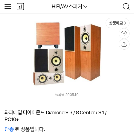
본문 바로가기
다
다나와
HIFI/AV스피커
사
검
나
이
색
와
드
메
메
상품비교
인
뉴
관
심
공
유
등록월 2005.10.
와피데일 다이아몬드 Diamond 8.3 / 8 Center / 8.1 /
PC10+
단종
된 상품입니다.