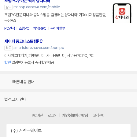
조립PC구매는 역시 샵다나와
mshop.danawa.com/mobile
광고
조립PC전문 다나와 공식쇼핑몰. 컴퓨터는 샵다나와! 가격비교 정품인증,
무상A/S
PC견적
조립PC
게임용PC
무이자할부
세이퍼 중고데스트탑PC
smartstore.naver.com/bornpc
광고
리사이클IT기기, 피벗모니터, 사무용모니터, 사무용PC PC, PC
할인
알림받기등록시 즉시할인제공
빠른배송 안내
법적고지 안내
PC버전
로그인
개인정보처리방침
고객센터
(주) 커넥트웨이브