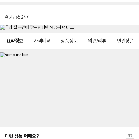
유닛구성
:
2웨이
메뉴 네비게이션
요약정보
가격비교
상품정보
의견/리뷰
연관상품
이런 상품 어때요?
광고