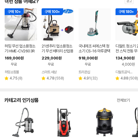
이런 상품 어때요?
광고
구매 10+
구매 100+
구매 180+
허밍 무선 업소용청소
21센추리 업소용청소
국내제조 씨에스텍 청
디월트 청소기 2
기 HME-CV2603R
기 무선 배터리 산업용
소기 CS-16 마루광택
전 스틱 전동 무
W 30L 대용량 산업용
공업용 사무실 20리터
기 돌돌이 바닥청소기
용 세차용 집진
169,000
229,000
918,000
134,900
원
원
원
원
사무실 청소기
건식 습식 청소기
계
V501LN
무료
무료
무료
4,000원
허밍쇼핑몰
스마트 세상
트리온샵
디월트공식파트너
네이버
네이버
페이
페이
리
리
리
리
4.75
(
8
)
4.78
(
558
)
4.91
(
32
)
4.88
(
508
)
별
별
별
별
뷰
뷰
뷰
뷰
점
점
점
점
수
수
수
수
카테고리 인기상품
전체보기