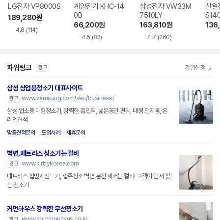
LG전자 VP8000S
계양전기 KHC-14
삼성전자 VW33M
신일전
0B
7510LY
S14
189,280
원
66,200
원
163,810
원
136
4.8
(114)
4.5
(82)
4.7
(260)
파워링크
가입신청
광고
삼성 상업용청소기 대표사이트
www.samsung.com/sec/business/
광고
삼성 업소용 대형청소기, 강력한 흡입력, 넓은공간 편리, 대형 먼지통, 온
라인견적
맞춤견적문의
도입사례
제휴문의
벽면,매트리스 청소기는 컬비
www.kirbykorea.com
광고
매트리스 집먼지진드기, 입주청소 벽면 분진 제거는 컬비! 고객이 먼저 찾
는 청소기
커먼하우스 강력한 무선청소기
www.commonhaus.co.kr
광고