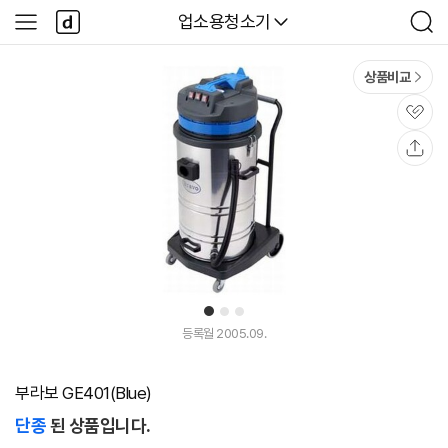
본문 바로가기
다
다나와
업소용청소기
사
검
나
이
색
와
드
메
메
상품비교
인
뉴
관
심
공
유
1
2
3
등록월 2005.09.
부라보 GE401(Blue)
단종
된 상품입니다.