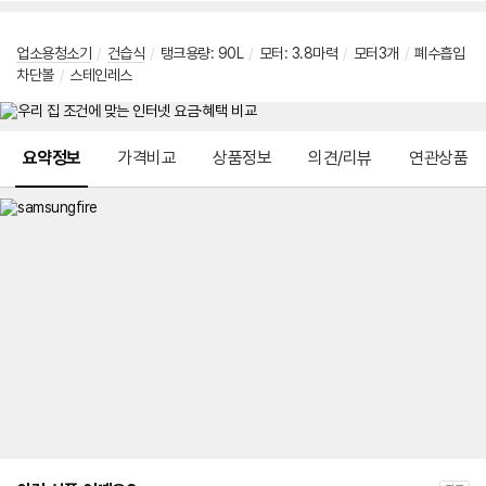
업소용청소기
/
건습식
/
탱크용량: 90L
/
모터: 3.8마력
/
모터3개
/
폐수흡입
차단볼
/
스테인레스
메뉴 네비게이션
요약정보
가격비교
상품정보
의견/리뷰
연관상품