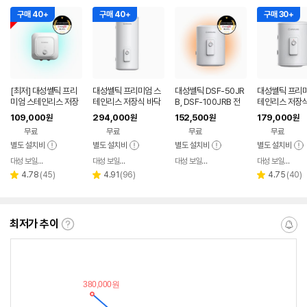
구매 40+
구매 40+
구매 30+
[최저] 대성쎌틱 프리
대성쎌틱 프리미엄 스
대성쎌틱 DSF-50JR
대성쎌틱 프리미
미엄 스테인리스 저장
테인리스 저장식 바닥
B, DSF-100JRB 전
테인리스 저장식
식 스텐 전기온수기 R
형 스텐 전기온수기 D
기온수기 법랑바닥형
형 스텐 전기온
109,000
294,000
152,500
179,000
원
원
원
원
ZS 15L 30L (OS/U
SF-JRBS 100L
SF-JRBS 50L
무료
무료
무료
무료
S) 서울 부산 인천 대구
대전 광주 울산 세종
별도 설치비
별도 설치비
별도 설치비
별도 설치비
대성 보일러온수기총판
대성 보일러온수기총판
대성 보일러온수기총판
대성 보일러온수기총판
네이버
네이버
네이버
페이
페이
페이
리
리
리
4.78
(
45
)
4.91
(
96
)
4.75
(
40
)
별
별
별
뷰
뷰
뷰
점
점
점
수
수
수
최저가 추이
최
알
저
림
가
받
추
는
이
중
란?