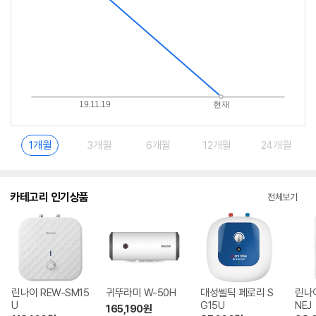
1개월
3개월
6개월
12개월
24개월
카테고리 인기상품
전체보기
린나이 REW-SM15
귀뚜라미 W-50H
대성쎌틱 페로리 S
린나이
U
G15U
NEJ
165,190
원