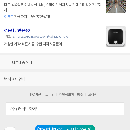
마트.정육점.업소용 시설, 장비, 쇼케이스 설치.시공.판매.인테리어 전문회
사
이벤트
전국 어디든 무료도면설계!
경동나비엔 온수기
smartstore.naver.com/kdnaviensw
광고
저렴한 가격! 빠른 시공! 수원 지역 시공문의
빠른배송 안내
법적고지 안내
PC버전
로그인
개인정보처리방침
고객센터
(주) 커넥트웨이브
인터넷 가입 비교 서비스 오픈
NEW