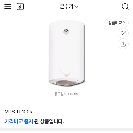
본문 바로가기
다
다나와
온수기
사
검
나
이
색
와
드
메
메
상품비교
인
뉴
관
심
공
유
등록월 2003.09.
MTS TI-100R
가격비교 중지
된 상품입니다.