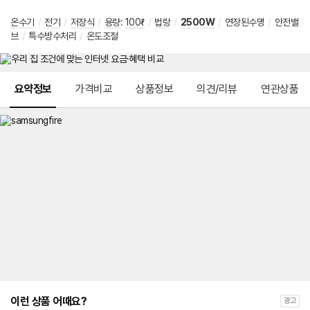
온수기
/
전기
/
저장식
/
용량
:
100ℓ
/
법랑
/
2500W
/
연장된수명
/
안전밸
브
/
특수방수처리
/
온도조절
메뉴 네비게이션
요약정보
가격비교
상품정보
의견/리뷰
연관상품
이런 상품 어때요?
광고