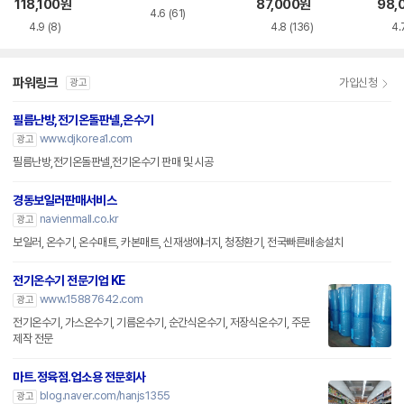
118,100
원
87,000
원
98,
4.6
(61)
4.9
(8)
4.8
(136)
4.
파워링크
가입신청
광고
필름난방,전기온돌판넬,온수기
www.djkorea1.com
광고
필름난방,전기온돌판넬,전기온수기 판매 및 시공
경동보일러판매서비스
navienmall.co.kr
광고
보일러, 온수기, 온수매트, 카본매트, 신재생에너지, 청정환기, 전국빠른배송설치
전기온수기 전문기업 KE
www.15887642.com
광고
전기온수기, 가스온수기, 기름온수기, 순간식온수기, 저장식온수기, 주문
제작 전문
마트.정육점.업소용 전문회사
blog.naver.com/hanjs1355
광고