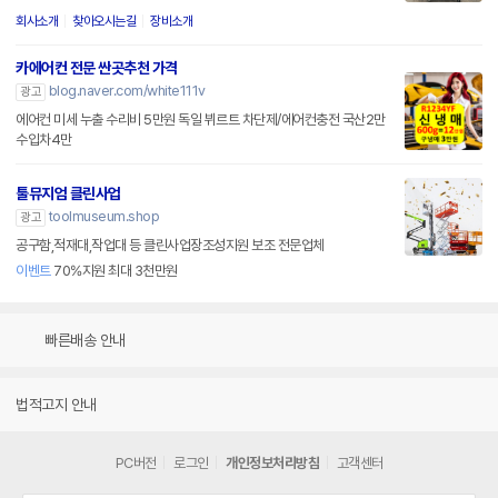
회사소개
찾아오시는길
장비소개
카에어컨 전문 싼곳추천 가격
blog.naver.com/white111v
광고
에어컨 미세 누출 수리비 5만원 독일 뷔르트 차단제/에어컨충전 국산2만
수입차4만
툴뮤지엄 클린사업
toolmuseum.shop
광고
공구함,적재대,작업대 등 클린사업장조성지원 보조 전문업체
이벤트
70%지원 최대 3천만원
빠른배송 안내
법적고지 안내
PC버전
로그인
개인정보처리방침
고객센터