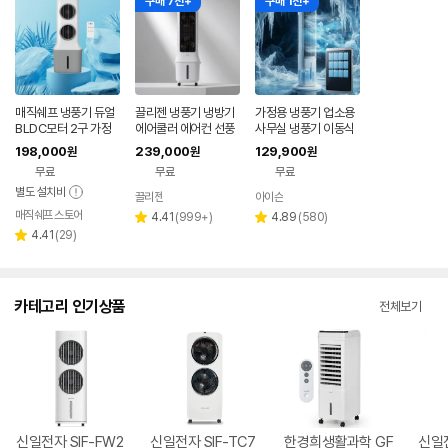
구매 7천+
구매 1천+
매직쉐프 냉풍기 듀얼
끌리젠 냉풍기 냉방기
가정용 냉풍기 업소용
BLDC모터 2구 가정
에어쿨러 에어컨 선풍
사무실 냉풍기 이동식
용 사무실 업소용 이동
기 가정용 업소용 산업
저소음 에어쿨러 공업
198,000
239,000
129,900
원
원
원
식 얼음 냉방 선풍기
용 이동식 냉각 얼음
용 냉풍기 산업용 타워
무료
무료
무료
형
별도 설치비
끌리젠
아이슨
매직쉐프 스토어
리
리
4.41
(
999+
)
4.89
(
580
)
별
별
리
뷰
뷰
4.41
(
29
)
점
점
별
뷰
수
수
점
수
카테고리 인기상품
전체보기
신일전자 SIF-FW2
신일전자 SIF-TC7
한경희생활과학 GF
신일전