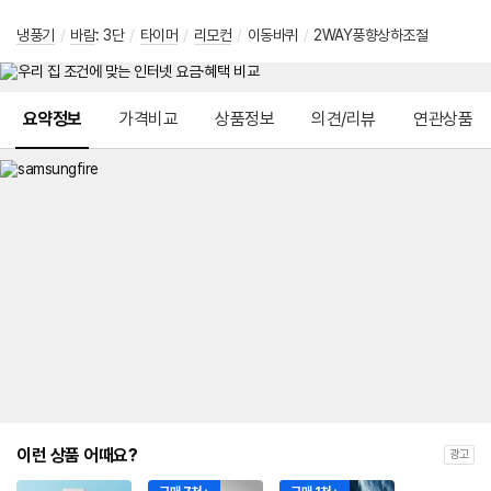
냉풍기
/
바람
:
3단
/
타이머
/
리모컨
/
이동바퀴
/
2WAY풍향상하조절
메뉴 네비게이션
요약정보
가격비교
상품정보
의견/리뷰
연관상품
이런 상품 어때요?
광고