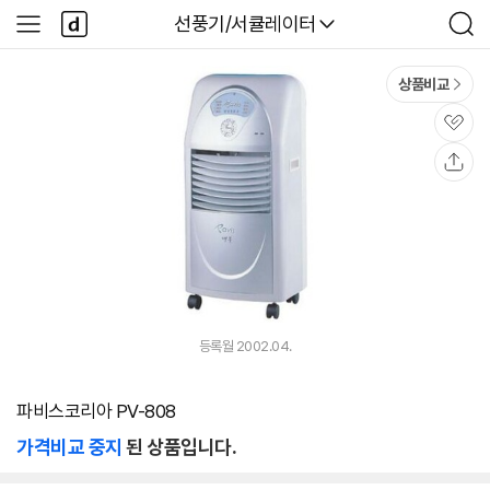
본문 바로가기
다
다나와
선풍기/서큘레이터
사
검
나
이
색
와
드
메
메
상품비교
인
뉴
관
심
공
유
등록월 2002.04.
파비스코리아 PV-808
가격비교 중지
된 상품입니다.