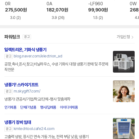
0R
0A
-LF960
0W
275,500
원
182,070
원
99,900
원
268
3.0
(2)
3.9
(26)
1.5
(2)
4.
파워링크
가입신청
광고
일렉트리온, 기화식 냉풍기
blog.naver.com/electrion_ad
광고
공장,축사,돈사,창고,비닐하우스, 수냉 기화식 대형 냉풍기 판매 및 주문제
작전문
냉풍기! 스카이기프트
m.skygift7.com/
광고
냉풍기! 관공서/기업/학교/단체-행사 맞춤제작
인기제품
단체/기념품
행사/답례품
아이디어제품
냉풍기 장비 임대
kmtechtool.cafe24.com
광고
고출력 냉방, 장시간 연속 가동 가능, 전력 부담 낮음, 냉풍기