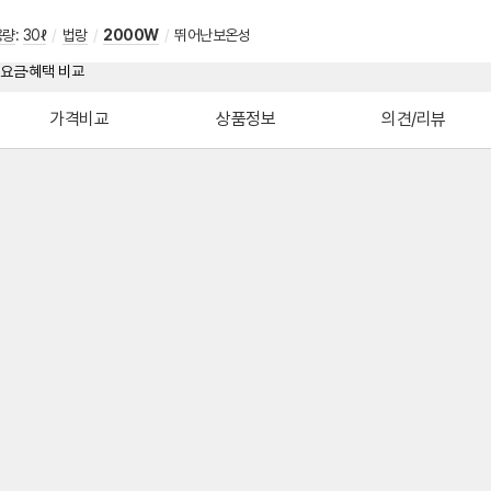
용량
:
30ℓ
/
법랑
/
2000W
/
뛰어난보온성
가격비교
상품정보
의견/리뷰