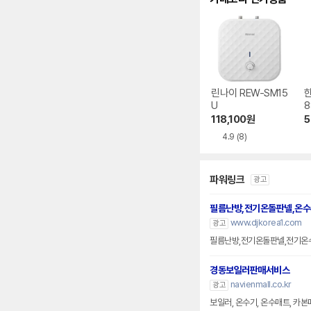
린나이 REW-SM15
한
U
8
118,100
원
5
4.9
(8)
파워링크
광고
필름난방,전기온돌판넬,온
www.djkorea1.com
광고
필름난방,전기온돌판넬,전기온수
경동보일러판매서비스
navienmall.co.kr
광고
보일러, 온수기, 온수매트, 카