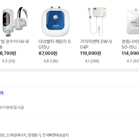
빛 온수야 HV-8
대성쎌틱 페로리 S
가이저엔텍 SW-0
경동나비엔
8
G15U
04P
50-15U
8,790
원
87,000
원
119,990
원
114,990
4.3
(35)
4.8
(136)
4.1
(299)
4.7
(50
수기
기 판매 및 시공
본매트, 신재생에너지, 청정환기, 전국빠른배송설치