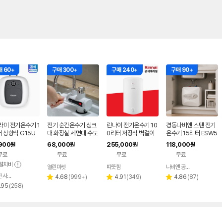
 60+
구매 300+
구매 240+
구매 90+
라미 전기온수기 1
전기 순간온수기 싱크
린나이 전기온수기 10
경동나비엔 스텐 전기
 상향식 G15U
대 화장실 세면대 수도
0리터 저장식 벽걸이
온수기 15리터 ESW5
 벽걸이형 바닥형
꼭지 미니 소형 싱크원
형 하향식 100L 신제
50-15U 언더싱크형
900
68,000
255,000
118,000
원
원
원
원
동일
홀 가로형
품 NEW
상향식
무료
무료
무료
무료
설치비
열린마켓
따뜻함
나비엔 공식판매 대리점
네이버
따뜻한 사람들
페이
네이버
리
리
리
4.68
(
999+
)
4.91
(
349
)
4.86
(
87
)
별
별
별
페이
리
뷰
뷰
뷰
.95
(
258
)
점
점
점
뷰
수
수
수
수