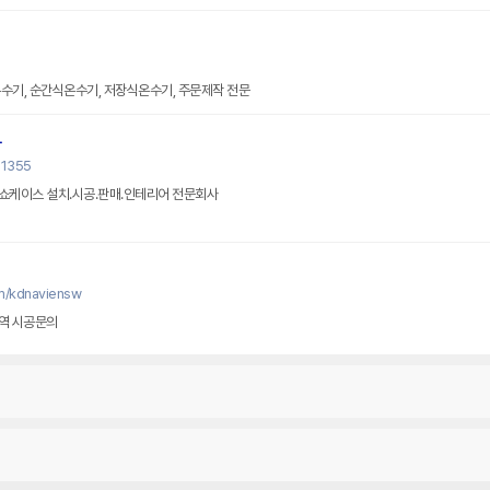
수기, 순간식온수기, 저장식온수기, 주문제작 전문
사
s1355
, 쇼케이스 설치.시공.판매.인테리어 전문회사
m/kdnaviensw
지역 시공문의