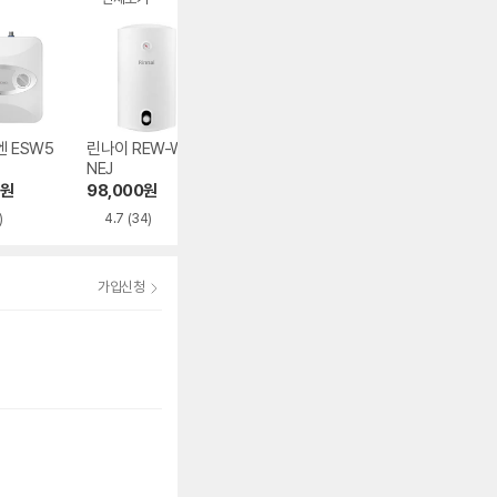
 ESW5
린나이 REW-W50I
경동나비엔 ESW3
린나이 REW-U30
NEJ
50-50FS
NEJ
원
98,000
원
111,600
원
93,500
원
)
4.7
(34)
4.8
(32)
5.0
(13)
가입신청