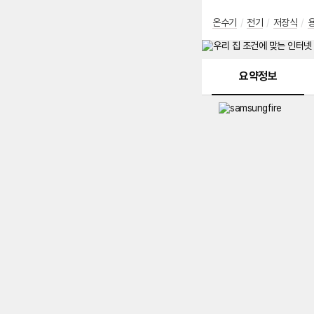
온수기
/
전기
/
저장식
/
메뉴 네비게이션
요약정보