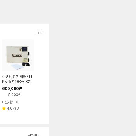
광고
수영장 전기 히터 / 11
Kw-5톤 18Kw-8톤
순환펌프필요 설비 /
600,000
원
열교환기
5,000원
니드서플라이
네이버
페이
리
4.67
(
3
)
별
뷰
점
수
전체보기