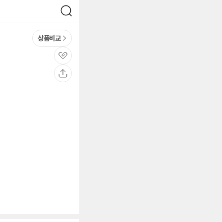
검
색
상품비교
관
심
공
유