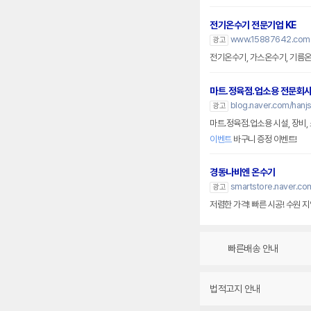
전기온수기 전문기업 KE
www.15887642.com
광고
전기온수기, 가스온수기, 기름온
마트.정육점.업소용 전문회
blog.naver.com/hanj
광고
마트.정육점.업소용 시설, 장비
이벤트
바구니 증정 이벤트!
경동나비엔 온수기
smartstore.naver.co
광고
저렴한 가격! 빠른 시공! 수원 
빠른배송 안내
법적고지 안내