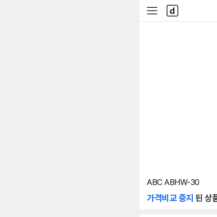
본문 바로가기
다
사
나
이
와
드
메
메
인
뉴
ABC ABHW-30
가격비교 중지
된 상