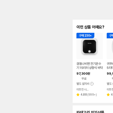
이런 상품 어때요?
구매 230+
구매
경동나비엔 전기온수
귀뚜
기 15리터 상향식 바닥
5리터
형
법랑
97,300
99,
원
금액
무료
별도 설치비
별도 
따뜻한 사람들
네이버
페이
리
4.88
(
999+
)
4
별
별
뷰
점
점
수
카테고리 인기상품