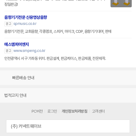
정밀판금!
음향기기전문 신용영상음향
spmusic.co.kr
광고
음향기기전문, 교회음향, 각종앰프, 스피커, 마이크, CDP, 음향기기대여, 판매
에스엠피이엔지
www.smpeng.co.kr
광고
인천광역시 서구 가좌동 위치. 판금설계, 판금케이스, 판금제품, 전문제작.
빠른배송 안내
법적고지 안내
PC버전
로그인
개인정보처리방침
고객센터
(주) 커넥트웨이브