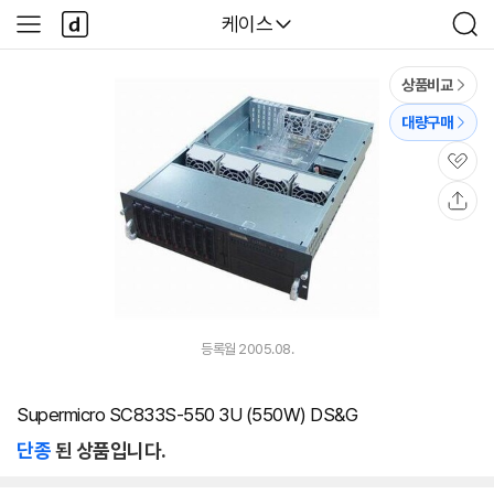
본문 바로가기
다
다나와
케이스
사
검
나
이
색
와
드
메
메
상품비교
인
뉴
대량구매
관
심
공
유
등록월 2005.08.
Supermicro SC833S-550 3U (550W) DS&G
단종
된 상품입니다.