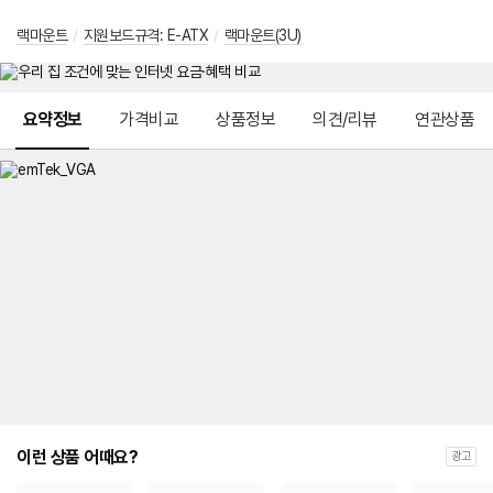
랙마운트
/
지원보드규격
:
E-ATX
/
랙마운트(3U)
메뉴 네비게이션
요약정보
가격비교
상품정보
의견/리뷰
연관상품
이런 상품 어때요?
광고