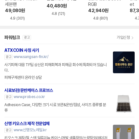
세븐팬
RGB
et
40,480
원
49,080
원
42,940
원
87,
4.8
(121)
4.9
(301)
4.8
(801)
4.
파워링크
가입신청
광고
ATXCOIN 사칭 사기
www.sangsan-fin.kr/
광고
사기피해 대응 TF팀 상산은 피해회복과 피해금 회수에 특화되어 있습니
다.
피해구제센터 온라인 상담
시료보관/운반케이스 프로브스
www.probes.co.kr
광고
Adhesion Case, 다양한 크기 시료 보관&운반/점성, 사이즈 종류별 분
류
신명 키오스크 제작 전문업체
www.신명모노레일.kr
광고
키오스크 제작/철,스텐,알루미늄 케이스/개발 샘플작업/소량작업/레이저