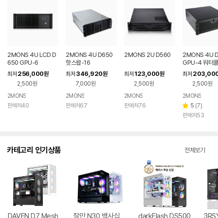
2MONS 4U LCD D
2MONS 4U D650
2MONS 2U D560
2MONS 4U 
650 GPU-6
핫스왑-16
GPU-4 워터
256,000
346,920
123,000
203,00
최저
원
최저
원
최저
원
최저
2,500원
7,000원
2,500원
2,500원
2MONS
2MONS
2MONS
2MONS
리
판매처40
판매처67
판매처76
5
(
7
)
별
뷰
판매처53
점
수
카테고리 인기상품
전체보기
DAVEN D7 Mesh
잘만 N30 백사십
darkFlash DS500
3RSY