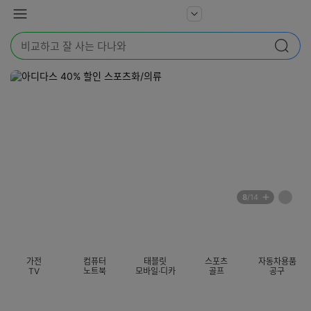
본문 바로가기
다
서
메
나
비
뉴
와
검
스
검색
색
더
어
보
를
기
입
력
해
주
세
요
배
페
8
/14
너
이
전
자
섹션 카테고리
지
체
동
보
롤
기
링
가전
컴퓨터
태블릿
스포츠
자동차용품
멈
TV
노트북
모바일·디카
골프
공구
춤