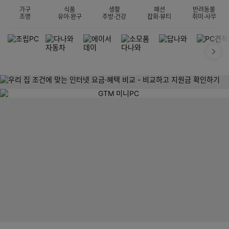
가구
식품
생활
패션
반려동물
조명
유아·완구
주방·건강
잡화·뷰티
취미·사무