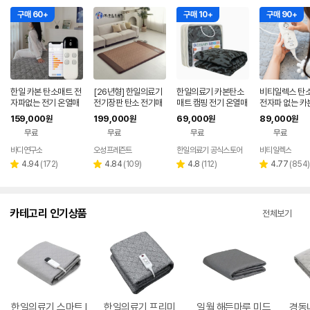
구매 60+
구매 10+
구매 90+
한일 카본 탄소매트 전
[26년형] 한일의료기
한일의료기 카본탄소
비티일렉스 탄
자파없는 전기 온열매
전기장판 탄소 전기매
매트 캠핑 전기 온열매
전자파 없는 카
트 장판 2인용 1인용 S
트 전자파없는 온열매
트 캠핑용 전기장판 여
매트
159,000
199,000
69,000
89,000
원
원
원
원
S 그레이
트 그래핀 침대 거실용
행용 미니 전기요 중
무료
무료
무료
무료
싱글, 100x200cm,
진스웨이드
바디연구소
오성프레즌트
한일의료기 공식스토어
비티일렉스
네
페
리
리
리
리
4.94
(
172
)
4.84
(
109
)
4.8
(
112
)
4.77
(
854
)
별
별
별
별
뷰
뷰
뷰
뷰
점
점
점
점
수
수
수
수
카테고리 인기상품
전체보기
한일의료기 스마트 I
한일의료기 프리미
일월 해든마루 미드
경동