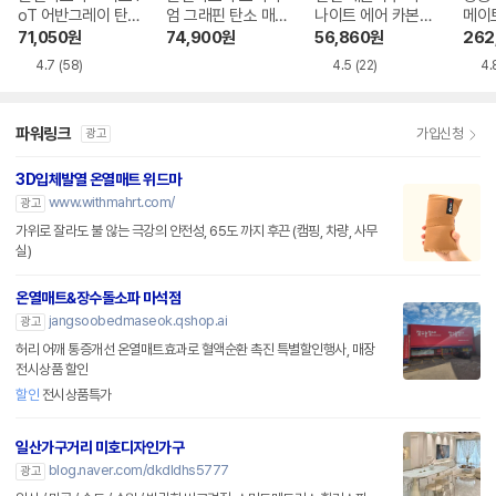
oT 어반그레이 탄
엄 그래핀 탄소 매
나이트 에어 카본매
메이
소매트 HL-APP
트
트
트 패
71,050
원
74,900
원
56,860
원
262
20
4.7
(58)
4.5
(22)
4.
파워링크
가입신청
광고
3D입체발열 온열매트 위드마
www.withmahrt.com/
광고
가위로 잘라도 불 않는 극강의 안전성, 65도 까지 후끈 (캠핑, 차량, 사무
실)
온열매트&장수돌소파 마석점
jangsoobedmaseok.qshop.ai
광고
허리 어깨 통증개선 온열매트효과로 혈액순환 촉진 특별할인행사, 매장
전시상품 할인
할인
전시상품특가
일산가구거리 미호디자인가구
blog.naver.com/dkdldhs5777
광고