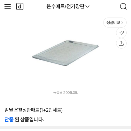
본문 바로가기
다
다나와
온수매트/전기장판
사
검
나
이
색
와
드
메
메
상품비교
인
뉴
관
심
공
유
등록월 2005.09.
일월 은활성탄매트(1+2인세트)
단종
된 상품입니다.