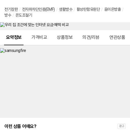
전기장판
/
전자파차단인증(EMF)
/
생활방수
/
활성탄함유원단
/
음이온방출
/
방수
/
온도조절기
메뉴 네비게이션
요약정보
가격비교
상품정보
의견/리뷰
연관상품
이런 상품 어때요?
광고