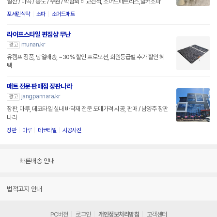
일산 / 마곡 / 송도 / 수원 / 박람회 비교견적, 소머드매트리스,힐커소파
포세린식탁
소파
소머드매트
라이프스타일 편집샵 무난
munan.kr
광고
유캠프 정품, 당일배송, ~30% 할인 프로모션, 회원등급별 추가 할인 혜
택
매트 전문 판매점 장판나라
jangpannara.kr
광고
장판, 마루, 데코타일 실내 바닥재 전문 도매가격 시공, 판매 / 남양주 장판
나라
장판
마루
데코타일
시공사진
빠른배송 안내
법적고지 안내
PC버전
로그인
개인정보처리방침
고객센터