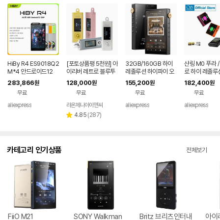
HiBy R4 ES9018Q2
[포토상품평 5천원] 아
32GB/160GB 하이
샨링 M0 푸라 /
M*4 안드로이드12
이리버 레트로 블루투
레졸루션 하이파이 오
로 하이 레졸루
하이파이 음악 플레이
스 MP3플레이어 iFP-
디오 플레이어, 블루투
오 HIFI 블루투
283,866
128,000
155,200
182,400
원
원
원
원
어 MP3 오디오 블루
10 프리즘 MP3 64G
스 및 WiFi, 4.4mm
용 음악 MP3 
무료
무료
무료
무료
투스 WiFi DSD256
B 컬러LCD 블루투스
밸런스드, ESS 듀얼 D
어 USB DAC 
MQA 16x USB DAC
인아웃 FLAC FM라디
AC, DSD512 지원
S43131 LDAC
aliexpress
라온제나아이앤씨
aliexpress
aliexpress
헤드폰 앰프 11시간 사
오 소형 음성녹음
PCM384 DS
리
4.85
(
287
)
별
용 4.7
뷰
점
수
카테고리 인기상품
전체보기
FiiO M21
SONY Walkman
Britz 브리츠인터내
아이리