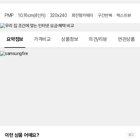
PMP
/
10.16cm(4인치)
/
320x240
/
회전형카메라
/
구간반복
/
텍스트뷰
메뉴 네비게이션
요약정보
가격비교
상품정보
의견/리뷰
연관상품
이런 상품 어때요?
광고