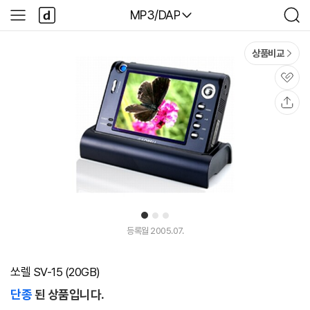
본문 바로가기
다
다나와
MP3/DAP
사
검
나
이
색
와
드
메
메
상품비교
인
뉴
관
심
공
유
1
2
3
등록월 2005.07.
쏘렐 SV-15 (20GB)
단종
된 상품입니다.