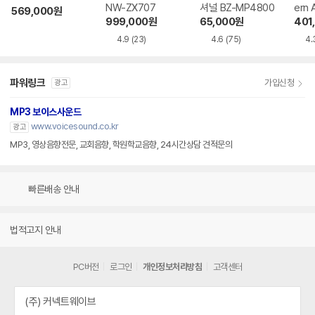
NW-ZX707
셔널 BZ-MP4800
ern 
569,000
원
999,000
원
65,000
원
401
4.9
(23)
4.6
(75)
4.
파워링크
가입신청
광고
MP3 보이스사운드
www.voicesound.co.kr
광고
MP3, 영상음향전문, 교회음향, 학원학교음향, 24시간상담 견적문의
빠른배송 안내
법적고지 안내
PC버전
로그인
개인정보처리방침
고객센터
(주) 커넥트웨이브