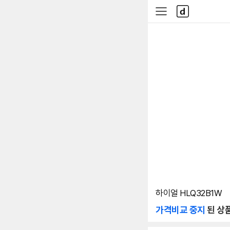
본문 바로가기
다
사
나
이
와
드
메
메
인
뉴
하이얼 HLQ32B1W
가격비교 중지
된 상