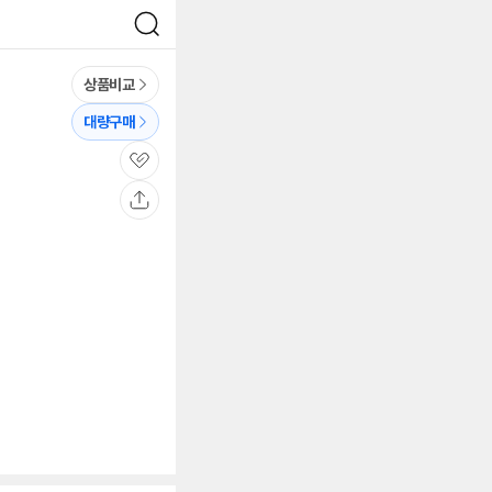
검
색
상품비교
대량구매
관
심
공
유