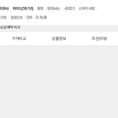
60Hz
/
와이드(16:10)
/
평면
/
500nits
/
~800:1
/
스피커 내장
/
포지트
/
컴포넌트
/
DVI
/
D-SUB
가격비교
상품정보
의견/리뷰