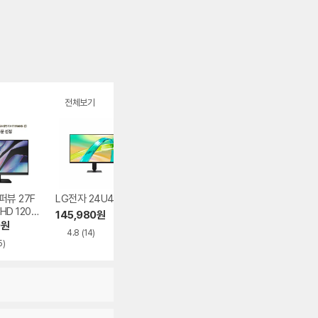
전체보기
퍼뷰 27F
LG전자 24U411B
알파스캔 AOC 27
필립스 에브니아 
FHD 120
G11 게이밍 240 F
2M2N8800 UHD
145,980
원
결점
AST IPS HDR 무결
OLED 240 프리
0
원
219,000
원
1,059,490
원
4.8
(14)
점
크 HDR 게이밍 화
5)
5.0
(75)
5.0
(347)
이트 무결점