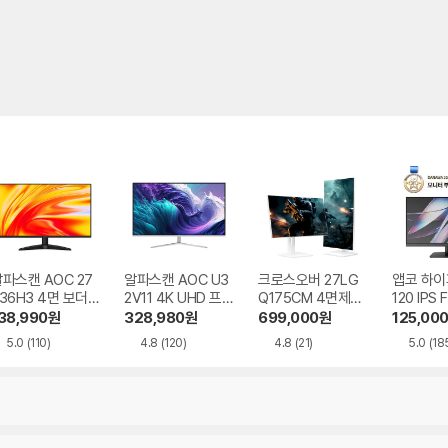
파스캔 AOC 27
알파스캔 AOC U3
크로스오버 27LG
앱코 하이
36H3 4면 보더리
2V11 4K UHD 프리
Q175CM 4면제로
120 IPS 
 IPS 120 시력보
싱크 HDR 시력보호
QHD iPS TYPE-C
HDR 무
38,990
원
328,980
원
699,000
원
125,00
호 무결점
무결점
Ai 화이트 멀티스탠
5.0
(110)
4.8
(120)
4.8
(21)
5.0
(18
드