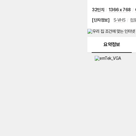
32인치
/
1366 x 768
/
[단자정보]
S-VHS
/
컴
메뉴 네비게이션
요약정보