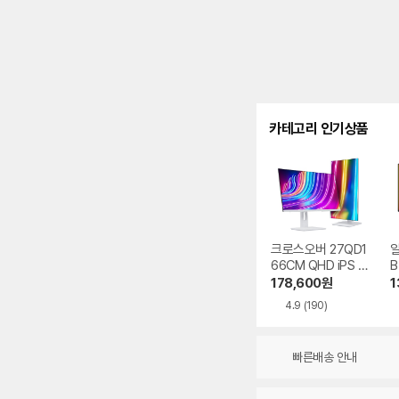
카테고리 인기상품
크로스오버 27QD1
알
66CM QHD iPS U
B
SB-C 화이트 Ai 멀
스
178,600
원
1
티스탠드
4.9
(190)
빠른배송 안내