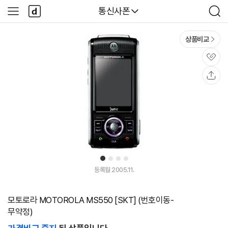
본문 바로가기
다
다나와
통신사폰
사
검
나
이
색
와
드
메
메
상품비교
인
뉴
관
심
공
유
1
2
3
4
등록월 2005.11.
모토로라 MOTOROLA MS550 [SKT] (번호이동-
무약정)