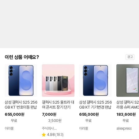
금
제
안
내
및
유
지
해
야
되
는
이런 상품 어때요?
광고
대
략
적
인
기
간
을
안
내
삼성 갤럭시 S25 256
갤럭시 S25 울트라 대
삼성 갤럭시 S25 256
삼성 갤럭시 S2
를
GB KT 번호이동 완납
여 콘서트 장기 단기
GB KT 기기변경 완납
라용 슈퍼 AMO
CD 디스플레이
나
655,000
7,000
655,000
183,600
원
원
원
원
스크린 디지타이
타
무료
3,500원
무료
무료
셈블리 (S25U)
내
품
는
아라몰
주식회사 폰빌리지
아라몰
aliexpress
네이버
표
페이
리
4.98
(
183
)
별