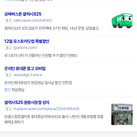
공짜버스폰 갤럭시S25
cafe.naver.com/tofm01
광고
갤럭시S25 보조금성지 전국택배, 57만 회원, 14년 운영, 당일출고
12월 유스토어닷컴 특별할인
lgustore.com/
광고
유스토어 산타가 선물하는 인원별 추가 할인 이벤트!
온라인 휴대폰 알고 모바일
www.algo3.store
광고
온라인휴대폰성지 현금완납 일시납 할인 전문점
할인
현금완납
갤럭시S25 원종시장점 성지
m.place.naver.com/place/2094188400
광고
원종시장점옆커폰 휴대폰성지에서!S26 출시! 나만의 개통유형별 맞춤
혜택조회하기