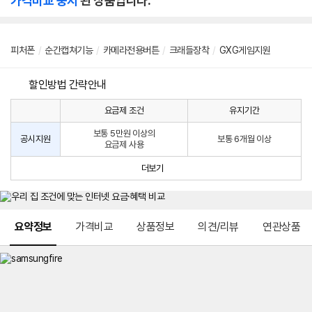
가격비교 중지
된 상품입니다.
피처폰
/
순간캡쳐기능
/
카메라전용버튼
/
크래들장착
/
GXG게임지원
할인방법 간략안내
요금제 조건
유지기간
통
통
신
보통 5만원 이상의
사
신
공시지원
보통 6개월 이상
요금제 사용
할
사
인
공
더보기
방
시
법
지
원
및
메뉴 네비게이션
선
요약정보
가격비교
상품정보
의견/리뷰
연관상품
택
약
정
주
적
용
요