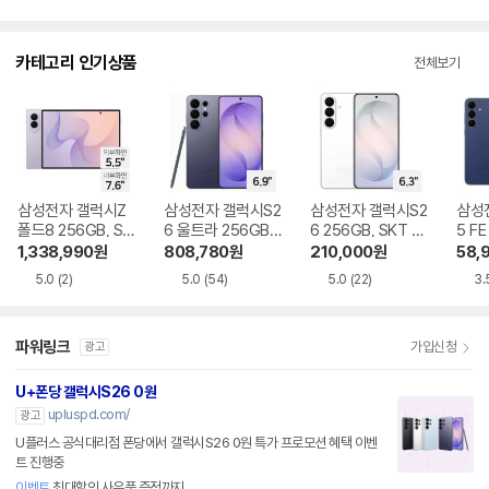
입
뷰
점
니
수
다.
카테고리 인기상품
전체보기
삼성전자 갤럭시Z
삼성전자 갤럭시S2
삼성전자 갤럭시S2
삼성
폴드8 256GB, SK
6 울트라 256GB,
6 256GB, SKT 기
5 FE
T 기기변경 완납
SKT 기기변경 완납
기변경 완납
기기
1,338,990
원
808,780
원
210,000
원
58,
5.0
(2)
5.0
(54)
5.0
(22)
3.
파워링크
가입신청
광고
U+폰당 갤럭시S26 0원
upluspd.com/
광고
U플러스 공식대리점 폰당에서 갤럭시S26 0원 특가 프로모션 혜택 이벤
트 진행중
이벤트
최대할인 사은품 증정까지