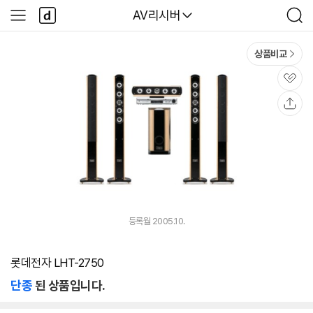
본문 바로가기
다
다나와
AV리시버
사
검
나
이
색
와
드
메
메
상품비교
인
뉴
관
심
공
유
등록월 2005.10.
롯데전자 LHT-2750
단종
된 상품입니다.