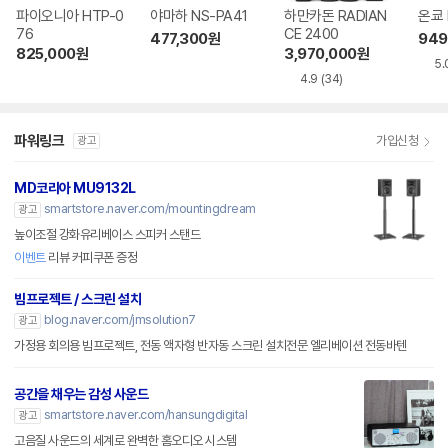
파이오니아 HTP-0
야마하 NS-PA41
하만카돈 RADIAN
온쿄 
76
CE 2400
477,300
원
949
825,000
원
3,970,000
원
5.
4.9
(34)
파워링크
가입신청
광고
MD코리아 MU9132L
smartstore.naver.com/mountingdream
광고
높이조절 강화유리베이스 스피커 스탠드
이벤트
리뷰 커피쿠폰 증정
빔프로젝트 / 스크린 설치
blog.naver.com/jmsolution7
광고
가정용 회의용 빔프로젝트, 전동 액자형 반자동 스크린 설치전문 엘리베이션 전동바텐
공간을 채우는 감성 사운드
smartstore.naver.com/hansungdigital
광고
고음질 사운드의 세계로 완벽한 홈오디오 시스템