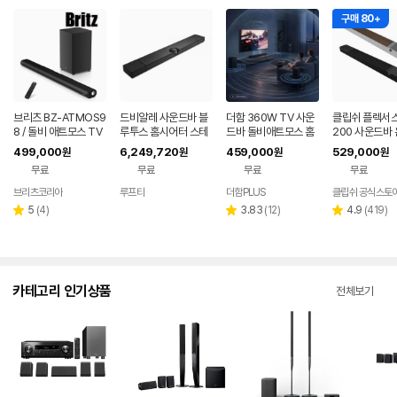
구매 80+
브리츠 BZ-ATMOS9
드비알레 사운드바 블
더함 360W TV 사운
클립쉬 플렉서스
8 / 돌비 애트모스 TV
루투스 홈시어터 스테
드바 돌비애트모스 홈
200 사운드바 
사운드바 스피커 블루
레오 디온 하이엔드 M
시어터 블루투스 스피
비애트모스 업
499,000
6,249,720
459,000
529,000
원
원
원
원
투스 무선 서브우퍼
NS
커 5.1.2채널
링 홈시어터 TV
무료
무료
무료
무료
블루투스 스피
브리츠코리아
루프티
더함PLUS
클립쉬 공식스토
네이버
페이
리
리
리
5
(
4
)
3.83
(
12
)
4.9
(
419
)
별
별
별
뷰
뷰
뷰
점
점
점
수
수
수
카테고리 인기상품
전체보기