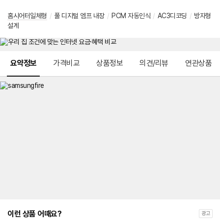
홈시어터일체형
/
풀 디지털 엠프 내장
/
PCM 자동인식
/
AC3디코딩
/
방자형
설계
메뉴 네비게이션
요약정보
가격비교
상품정보
의견/리뷰
연관상품
이런 상품 어때요?
광고