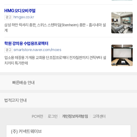
HMG오디오비주얼
hmgav.co.kr
광고
삼성 하만 럭셔리 총판, 스위스 스텐하임(Stenheim) 총판 - 홈시네마 설
계
학원 강의용 수업용프로젝터
smartstore.naver.com/moes
광고
업소용 매장용 가게용 교회용 단초점프로젝터 전자칠판까지 견적부터 설
치까지 특가판매
빠른배송 안내
법적고지 안내
PC버전
로그인
개인정보처리방침
고객센터
(주) 커넥트웨이브