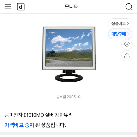
본문 바로가기
다
모니터
사
검
나
이
색
와
드
메
메
상품비교
인
뉴
대량구매
관
심
공
유
등록월 2005.10.
금미전자 E1910MD 실버 강화유리
가격비교 중지
된 상품입니다.