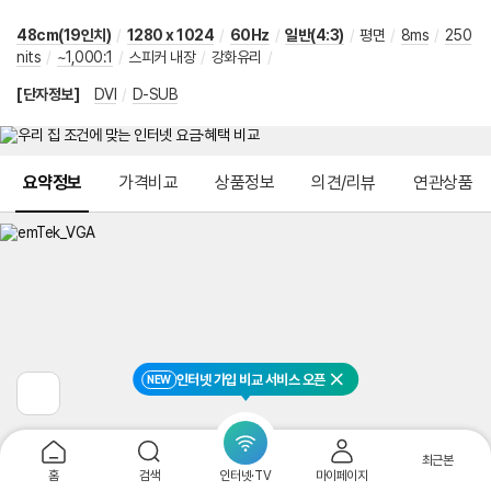
48cm(19인치)
/
1280 x 1024
/
60Hz
/
일반(4:3)
/
평면
/
8ms
/
250
nits
/
~1,000:1
/
스피커 내장
/
강화유리
/
[단자정보]
DVI
/
D-SUB
메뉴 네비게이션
요약정보
가격비교
상품정보
의견/리뷰
연관상품
인터넷 가입 비교 서비스 오픈
NEW
닫기
이
전
페
이
최근본
지
홈
검색
인터넷·TV
마이페이지
로