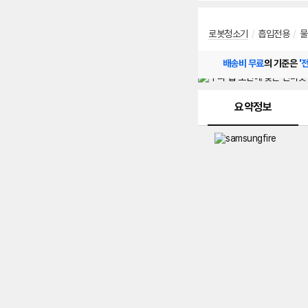
로봇청소기
/
흡입전용
/
물
배송비 무료
의 기준은
'
메뉴 네비게이션
요약정보