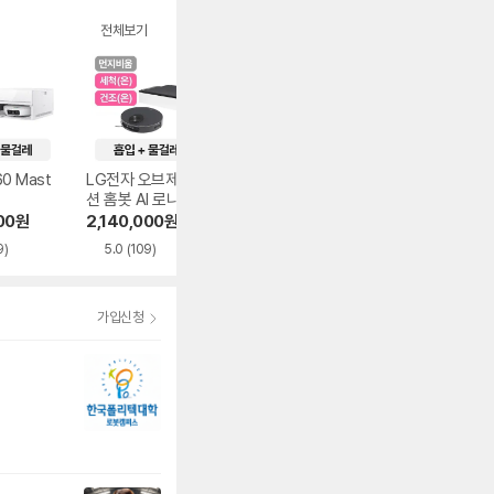
전체보기
0 Mast
LG전자 오브제컬렉
앤커 유피 C28 옴
LG전자 오브제컬
션 홈봇 AI 로니 직
니
션 홈봇 AI 로니 직
배수 N95THU
배수 N95TWU
00
원
2,140,000
원
599,900
원
2,140,000
원
9)
5.0
(109)
5.0
(152)
가입신청