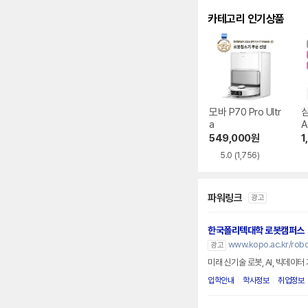
카테고리 인기상품
모바 P70 Pro Ultr
a
A
9
549,000
원
1
5.0
(1,756)
파워링크
광고
한국폴리텍대학 로봇캠퍼스
www.kopo.ac.kr/robo
광고
미래 신기술 로봇, AI, 빅데이
입학안내
학사정보
취업정보