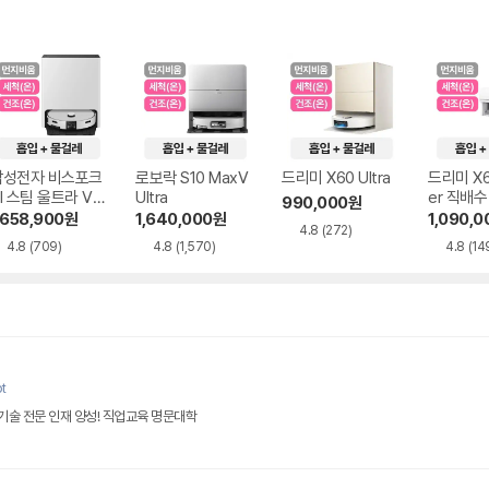
삼성전자 비스포크
로보락 S10 MaxV
드리미 X60 Ultra
드리미 X6
I 스팀 울트라 VR
Ultra
er 직배수
990,000
원
0F01AAG
,658,900
원
1,640,000
원
1,090,0
4.8
(272)
4.8
(709)
4.8
(1,570)
4.8
(14
t
터 기술 전문 인재 양성! 직업교육 명문대학