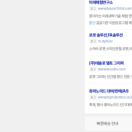
미래체험연구소
www.future1004.co
광고
찾아가는 미래과학기술 체험 연구소
할인
공공기관 지원프로그램 제
로봇 솔루션,FA솔루션
m.dyfa.kr
광고
스카라 로봇,수직단관절 로봇,리니
(주)테솔로 델토 그리퍼
www.tesollo.com
광고
로봇 그리퍼, 인간형 핸드 전문 
휴머노이드 대여/판매/AS
www.toprobotics.co.k
광고
축제, 행사 휴머노이드 단기대여
빠른배송 안내