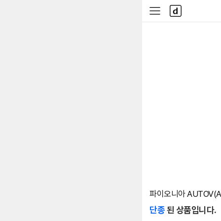
본문 바로가기
다
사
나
이
와
드
메
메
인
뉴
파이오니아 AUTOV(AT
단종
된 상품입니다.