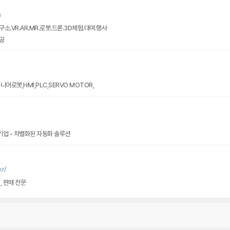
m
.VR.AR.MR.로봇.드론.3D체험.대여.행사
공
어로봇,HMI,PLC,SERVO MOTOR,
기업 - 차별화된 자동화 솔루션
r/
, 판매 전문