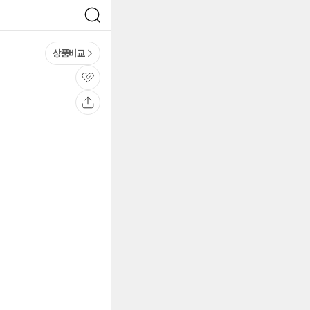
검
색
상품비교
관
심
공
유