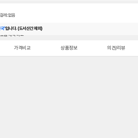
걸레:없음
전국'
입니다. (도서산간 제외)
가격비교
상품정보
의견/리뷰