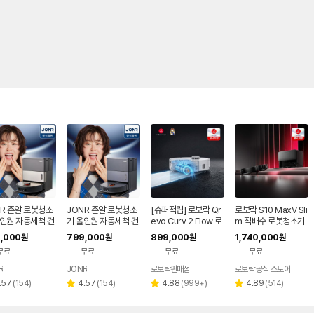
R 존알 로봇청소
JONR 존알 로봇청소
[슈퍼적립] 로보락 Qr
로보락 S10 MaxV Sli
올인원 자동세척 건
기 올인원 자동세척 건
evo Curv 2 Flow 로
m 직배수 로봇청소기
스테이션 최강희청
조 스테이션 최강희청
봇청소기 26년 신형
,000
799,000
899,000
1,740,000
원
원
원
원
X9 PRO, 블랙
소기 X1 MAX, 블랙
최초 롤러형로봇청소
무료
무료
무료
무료
기
R
JONR
로보락판매점
로보락 공식 스토어
리
리
리
리
.57
(
154
)
4.57
(
154
)
4.88
(
999+
)
4.89
(
514
)
별
별
별
뷰
뷰
뷰
뷰
점
점
점
수
수
수
수