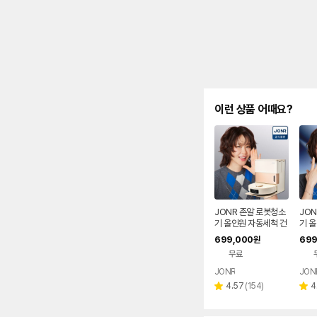
이런 상품 어때요?
JONR 존알 로봇청소
JON
기 올인원 자동세척 건
기 
조 스테이션 최강희청
조 
699,000
699
원
소기 X9 PRO, 화이트
소기 
무료
JONR
JON
리
4.57
(
154
)
4
별
별
뷰
점
점
수