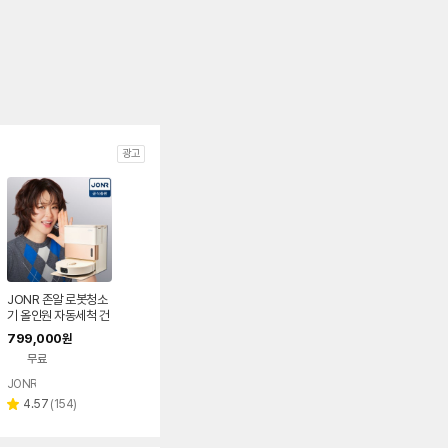
광고
JONR 존알 로봇청소
기 올인원 자동세척 건
조 스테이션 최강희청
799,000
원
소기 X1 MAX, 화이트
무료
JONR
리
4.57
(
154
)
별
뷰
점
수