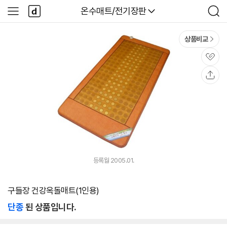
본문 바로가기
다
다나와
온수매트/전기장판
사
검
나
이
색
와
드
메
메
상품비교
인
뉴
관
심
공
유
등록월 2005.01.
구들장 건강옥돌매트(1인용)
단종
된 상품입니다.