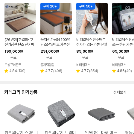
구매 20+
구매 90+
[26년형] 한일의료기
꼼지락 가정용 100%
비티일렉스 탄소매트
비티일렉스 단잠
전기장판 탄소 전기매
탄소온열매트 카본전
전자파 없는 카본 온열
쓰는 캠핑 카본
트 전자파없는 온열매
기매트 전자파없는 전
매트
트 탄소 전자파 
199,000
291,000
89,000
69,000
원
원
원
원
트 그래핀 침대 거실용
기요
기매트 전기장판 
무료
무료
무료
무료
싱글, 100x200cm,
진스웨이드
오성프레즌트
꼼지락캠핑
비티일렉스
비티일렉스
네이버
네
페이
페
리
리
리
리
4.84
(
109
)
4.77
(
406
)
4.77
(
854
)
4.86
(
49
)
별
별
별
별
뷰
뷰
뷰
뷰
점
점
점
점
수
수
수
수
카테고리 인기상품
전체보기
한일의료기 스마트 I
한일의료기 프리미
일월 해든마루 미드
경동