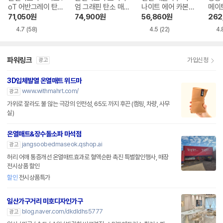
oT 어반그레이 탄
엄 그래핀 탄소 매
나이트 에어 카본매
메이
소매트 HL-APP
트
트
트 패
71,050
원
74,900
원
56,860
원
262
20
4.7
(58)
4.5
(22)
4.
파워링크
가입신청
광고
3D입체발열 온열매트 위드마
www.withmahrt.com/
광고
가위로 잘라도 불 않는 극강의 안전성, 65도 까지 후끈 (캠핑, 차량, 사무
실)
온열매트&장수돌소파 마석점
jangsoobedmaseok.qshop.ai
광고
허리 어깨 통증개선 온열매트효과로 혈액순환 촉진 특별할인행사, 매장
전시상품 할인
할인
전시상품특가
일산가구거리 미호디자인가구
blog.naver.com/dkdldhs5777
광고