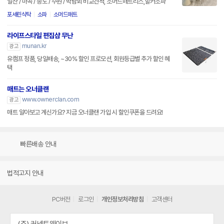
일산 / 마곡 / 송도 / 수원 / 박람회 비교견적, 소머드매트리스,힐커소파
포세린식탁
소파
소머드매트
라이프스타일 편집샵 무난
munan.kr
광고
유캠프 정품, 당일배송, ~30% 할인 프로모션, 회원등급별 추가 할인 혜
택
매트는 오너클랜
www.ownerclan.com
광고
매트 알아보고 계신가요? 지금 오너클랜 가입 시 할인쿠폰을 드려요!
빠른배송 안내
법적고지 안내
PC버전
로그인
개인정보처리방침
고객센터