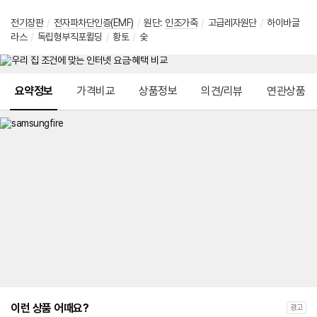
전기장판
/
전자파차단인증(EMF)
/
원단:
인조가죽
/
고급레자원단
/
하이바글
라스
/
독립형부직포퀼딩
/
황토
/
숯
메뉴 네비게이션
요약정보
가격비교
상품정보
의견/리뷰
연관상품
이런 상품 어때요?
광고