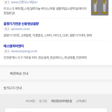
www.신명모노레일.kr
광고
키오스크 제작/철,스텐,알루미늄 케이스/개발 샘플작업/소량작업/레이저
정밀판금!
음향기기전문 신용영상음향
spmusic.co.kr
광고
음향기기전문, 교회음향, 각종앰프, 스피커, 마이크, CDP, 음향기기대여, 판매
에스엠피이엔지
www.smpeng.co.kr
광고
인천광역시 서구 가좌동 위치. 판금설계, 판금케이스, 판금제품, 전문제작.
빠른배송 안내
법적고지 안내
PC버전
로그인
개인정보처리방침
고객센터