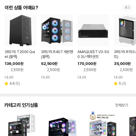
이런 상품 어때요?
광고
3RSYS T2000 Qui
3RSYS R407 세븐팬
AMAQUEST V3-50
3RSYS R150
et (블랙)
(블랙)
0 3U 랙마운트
트)
136,000
52,500
170,000
35,000
원
원
원
원
2,500원
2,500원
2,500원
2,500원
다나와
다나와
다나와
다나와
네이버
네이버
네이버
네이버
페이
페이
페이
페이
리
리
4.6
(
5
)
5
(
3
)
별
별
뷰
뷰
점
점
수
수
카테고리 인기상품
전체보기