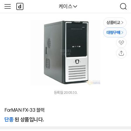
본문 바로가기
다
다나와
케이스
사
검
나
이
색
와
드
메
메
상품비교
인
뉴
대량구매
관
심
공
유
등록월 2005.10.
ForMAN FX-33 블랙
단종
된 상품입니다.