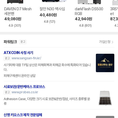
DAVEN D7 Mesh
잘만 N30 백사십
darkFlash DS500
3RSY
세븐팬
RGB
et
40,480
원
49,080
원
42,940
원
87,
4.8
(121)
4.9
(301)
4.8
(801)
4.
파워링크
가입신청
광고
ATXCOIN 사칭 사기
www.sangsan-fin.kr/
광고
사기피해 대응 TF팀 상산은 피해회복과 피해금 회수에 특화되어 있습니
다.
피해구제센터 온라인 상담
시료보관/운반케이스 프로브스
www.probes.co.kr
광고
Adhesion Case, 다양한 크기 시료 보관&운반/점성, 사이즈 종류별 분
류
신명 키오스크 제작 전문업체