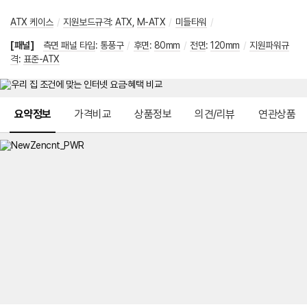
ATX 케이스
/
지원보드규격
:
ATX
,
M-ATX
/
미들타워
/
[패널]
측면 패널 타입
:
통풍구
/
후면
:
80mm
/
전면
:
120mm
/
지원파워규
격
:
표준-ATX
메뉴 네비게이션
요약정보
가격비교
상품정보
의견/리뷰
연관상품