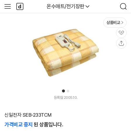
본문 바로가기
다
다나와
온수매트/전기장판
사
검
나
이
색
와
드
메
메
상품비교
인
뉴
관
심
공
유
1
2
등록월 2005.10.
신일전자 SEB-233TCM
가격비교 중지
된 상품입니다.