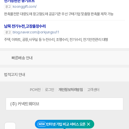
전기장판은 쿵기프트
koonggift.com/
광고
판촉물전문 대량도매 창고형도매 공공기관 우선 구매기업 맞춤형 판촉물 제작 가능
남목 전기누전,고장출장수리
blog.naver.com/porkjungsu11
광고
주택, 아파트, 공장,사무실 등 누전수리, 조명수리, 전기수리, 전기안전관리 대행
빠른배송 안내
법적고지 안내
PC버전
로그인
개인정보처리방침
고객센터
(주) 커넥트웨이브
인터넷 가입 비교 서비스 오픈
NEW
닫기