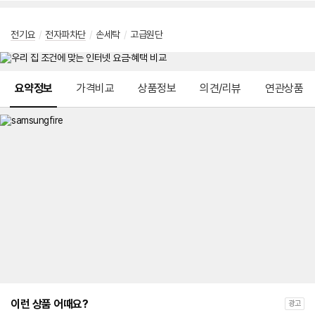
전기요
/
전자파차단
/
손세탁
/
고급원단
메뉴 네비게이션
요약정보
가격비교
상품정보
의견/리뷰
연관상품
이런 상품 어때요?
광고