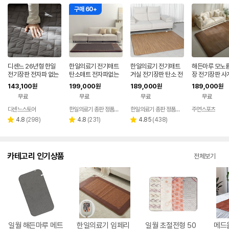
구매 60+
디센느 26년형 한일
한일의료기 전기매트
한일의료기 전기매트
해든마루 모노륨
전기장판 전자파 없는
탄소매트 전자파없는
거실 전기장판 탄소 전
장 전기장판 사
2인용 전기매트 EMF
두꺼운 전기장판 온열
자파없는 그래핀 카본
클래식 슈퍼특
143,100
199,000
189,000
189,000
원
원
원
원
국산
1인용 분리난방
카페트 대형(분리난
무료
무료
무료
무료
방), 230x183cm, 쪽
마루
디센느스토어
한일의료기 총판 정품스토어
한일의료기 총판 정품스토어
주연스포츠
리
리
리
4.8
(
298
)
4.8
(
231
)
4.85
(
438
)
별
별
별
뷰
뷰
뷰
점
점
점
수
수
수
카테고리 인기상품
전체보기
일월 해든마루 메트
한일의료기 임페리
일월 초절전형 50
메드올