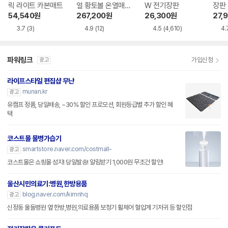
릭 라이트 카본매트
얼 황토볼 온열매트
W 전기장판
장판
HI
54,540
원
267,200
원
26,300
원
27,
3.7
(3)
4.9
(12)
4.5
(4,610)
4.
파워링크
가입신청
광고
라이프스타일 편집샵 무난
munan.kr
광고
유캠프 정품, 당일배송, ~30% 할인 프로모션, 회원등급별 추가 할인 혜
택
코스트몰 물병가습기
smartstore.naver.com/costmall-
광고
코스트몰은 쇼핑몰 성지! 당일발송! 알림받기 1,000원 무조건 할인!
울산시민의료기:병원,한방용품
blog.naver.com/kimnhq
광고
신정동 울들병원 옆 한방,병원,의료용품 보청기 휠체어 혈압계 기저귀 등 할인점