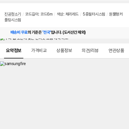
진공청소기
/
코드길이: 코드6m
/
색상: 체리레드
/
5중필터시스템
/
원뿔형커
플링시스템
배송비 무료
의 기준은
'전국'
입니다. (도서산간 제외)
메뉴 네비게이션
요약정보
가격비교
상품정보
의견/리뷰
연관상품