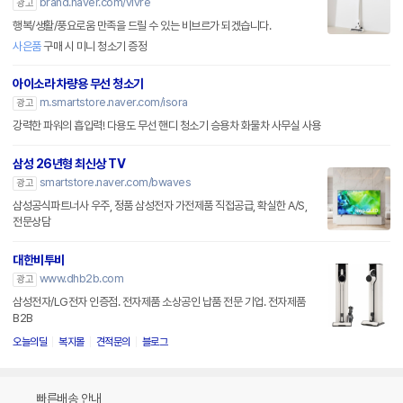
brand.naver.com/vivre
광고
행복/생활/풍요로움 만족을 드릴 수 있는 비브르가 되겠습니다.
사은품
구매 시 미니 청소기 증정
아이소라 차량용 무선 청소기
m.smartstore.naver.com/isora
광고
강력한 파워의 흡입력! 다용도 무선 핸디 청소기 승용차 화물차 사무실 사용
삼성 26년형 최신상 TV
smartstore.naver.com/bwaves
광고
삼성공식파트너사 우주, 정품 삼성전자 가전제품 직접공급, 확실한 A/S,
전문상담
대한비투비
www.dhb2b.com
광고
삼성전자/LG전자 인증점. 전자제품 소상공인 납품 전문 기업. 전자제품
B2B
오늘의딜
복지몰
견적문의
블로그
빠른배송 안내