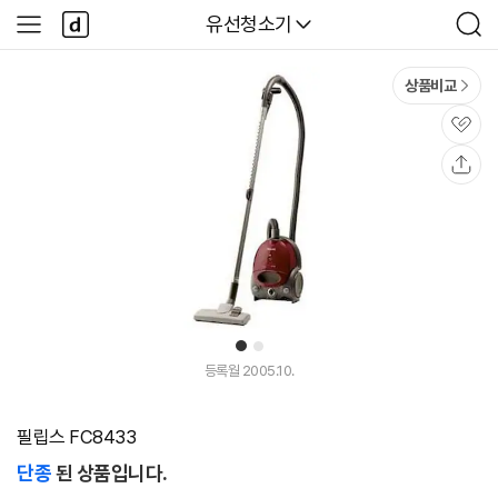
본문 바로가기
다
다나와
유선청소기
사
검
나
이
색
와
드
메
메
상품비교
인
뉴
관
심
공
유
1
2
등록월 2005.10.
필립스 FC8433
단종
된 상품입니다.