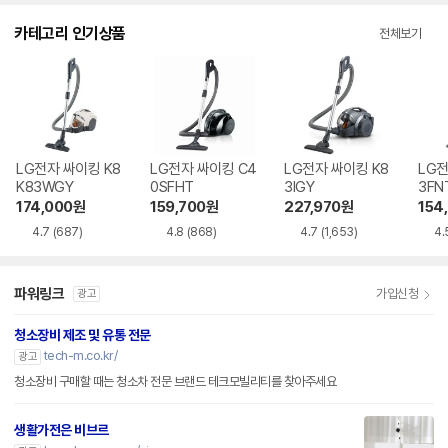
카테고리 인기상품
전체보기
LG전자 싸이킹 K8
LG전자 싸이킹 C4
LG전자 싸이킹 K8
LG전
K83WGY
0SFHT
3IGY
3FN
174,000
원
159,700
원
227,970
원
154
4.7
(687)
4.8
(868)
4.7
(1,653)
4.
파워링크
가입신청
광고
청소장비 제조 및 유통 전문
tech-m.co.kr/
광고
청소장비 구매할 때는 청소차 전문 브랜드 테크모빌리티를 찾아주세요
생활가전은 비브르