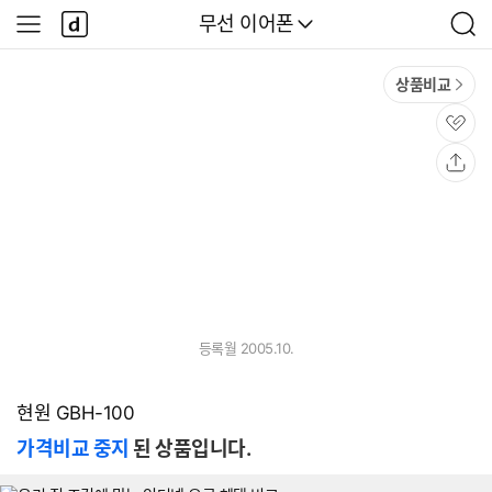
본문 바로가기
다
다나와
무선 이어폰
나
사
검
와
이
색
메
드
상품비교
인
메
뉴
관
심
공
유
등록월 2005.10.
현원 GBH-100
가격비교 중지
된 상품입니다.