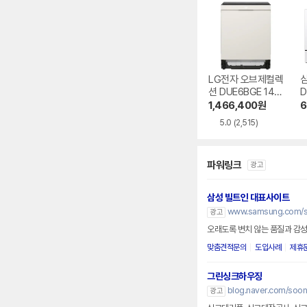
LG전자 오브제컬렉
션 DUE6BGE 14인
D
용 빌트인
0
1,466,400
원
6
5.0
(2,515)
파워링크
광고
삼성 빌트인 대표사이트
www.samsung.com/se
광고
오래도록 변치 않는 품질과 감성
맞춤견적문의
도입사례
제휴
그린싱크하우징
blog.naver.com/soo
광고