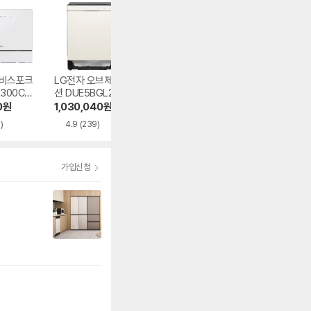
 비스포크
LG전자 오브제컬렉
삼성전자 비스포크
LG전자 오브제컬
B300CW
션 DUE5BGL2E 1
DW90F79P1U01
션 DUE6BGL1E 1
 카운터탑
4인용 빌트인
14인용 빌트인
인용 빌트인
0
원
1,030,040
원
1,359,990
원
1,290,000
원
)
4.9
(239)
5.0
(12)
4.9
(2,049)
가입신청