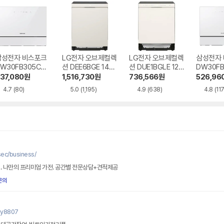
삼성전자 비스포크
LG전자 오브제컬렉
LG전자 오브제컬렉
삼성전자
W30FB305CW
션 DEE6BGE 14인
션 DUE1BGLE 12
DW30F
 6인용 카운터탑
용 빌트인
인용 빌트인
0 6인용
37,080
원
1,516,730
원
736,566
원
526,96
4.7
(80)
5.0
(1,195)
4.9
(638)
4.8
(117
c/business/
. 나만의 프리미엄 가전. 공간별 전문상담+견적제공
문의
ny8807