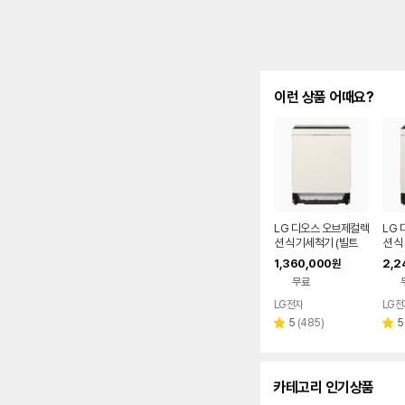
이런 상품 어때요?
LG 디오스 오브제컬렉
LG
션 식기세척기 (빌트
션 
인/14인용) DUE6BG
인/1
1,360,000
2,2
원
L3E
E
무료
LG전자
LG전
리
5
(
485
)
5
별
별
뷰
점
점
수
카테고리 인기상품