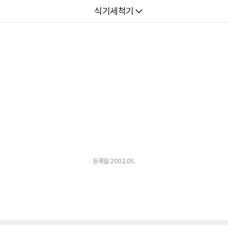
다나와
식기세척기
등록월 2002.05.