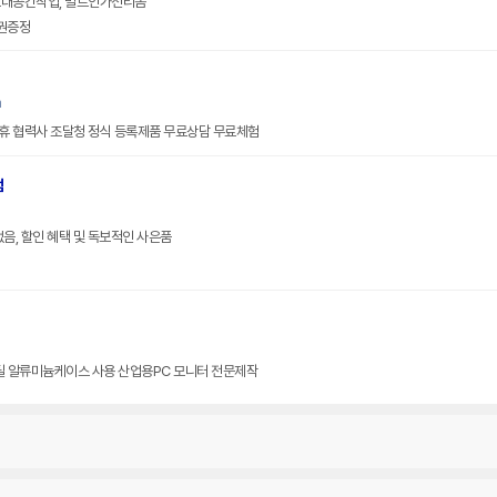
크대공간작업, 빌트인가전리폼
권증정
m
휴 협력사 조달청 정식 등록제품 무료상담 무료체험
점
전국렌탈, 빠른설치, 초기비용 없음, 할인 혜택 및 독보적인 사은품
산업용분채도장, 산업용lcd,스틸 알류미늄케이스 사용 산업용PC 모니터 전문제작