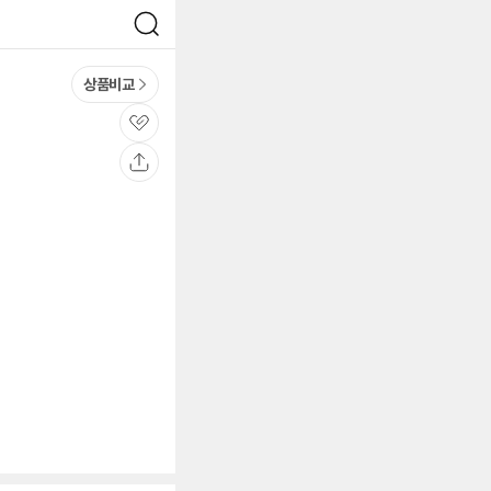
검
색
상품비교
관
심
공
유