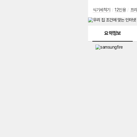
식기세척기
/
12인용
/
프
메뉴 네비게이션
요약정보