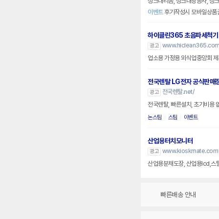
싱크대리폼, 싱크대장공사, 싱
이벤트
후기작성시 모바일상품
하이클린365 초음파세척기
www.hiclean365.co
광고
업소용 가정용 외식업중앙회 제
전국렌탈 LG전자 공식판매
전국렌탈.net/
광고
논스팀
스팀
이벤트
산업용터치모니터
www.kioskmate.com
광고
빠른배송 안내