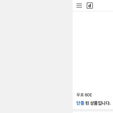
본문 바로가기
다
사
나
이
와
드
메
메
인
뉴
우포 60E
단종
된 상품입니다.