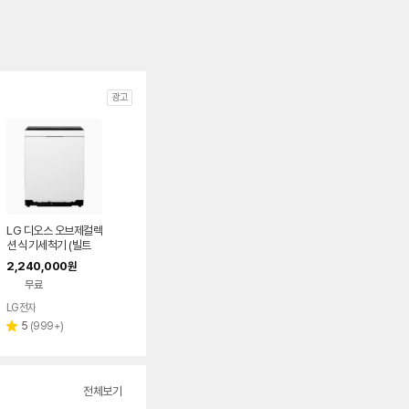
광고
LG 디오스 오브제컬렉
션 식기세척기 (빌트
인/14인용) DEE6EW
2,240,000
원
E
무료
LG전자
리
5
(
999+
)
별
뷰
점
수
전체보기