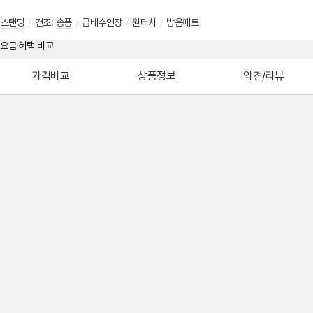
리스탠딩
/
건조:
송풍
/
급배수연장
/
원터치
/
방음패트
가격비교
상품정보
의견/리뷰