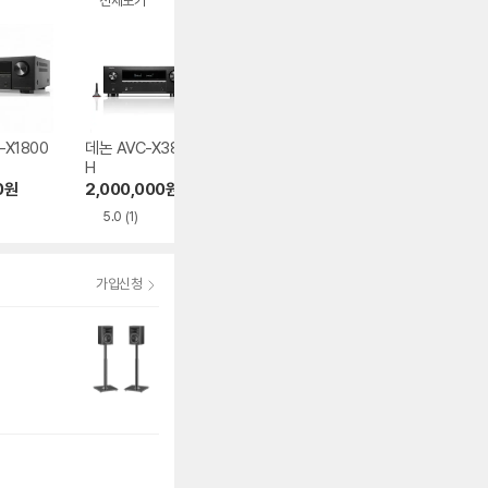
전체보기
-X1800
데논 AVC-X3800
야마하 RX-V4A
데논 AVC-X480
H
H
879,000
원
0
원
2,000,000
원
1,971,000
원
4.5
(2)
5.0
(1)
가입신청