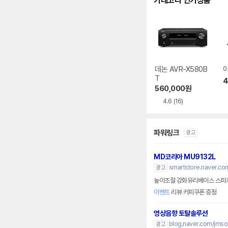
카테고리 인기상품
데논 AVR-X580B
야
T
4
560,000
원
4.6
(16)
파워링크
광고
MD코리아 MU9132L
smartstore.naver.c
광고
높이조절 강화유리베이스 스피
이벤트
리뷰 커피쿠폰 증정
영상음향 토탈솔루션
blog.naver.com/jmsol
광고