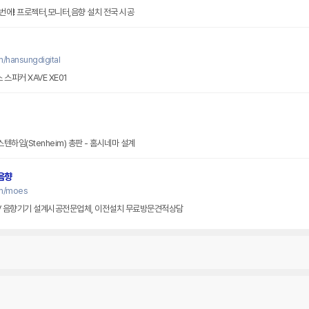
에! 프로젝터,모니터,음향 설치 전국 시공
/hansungdigital
스피커 XAVE XE01
텐하임(Stenheim) 총판 - 홈시네마 설계
음향
om/moes
V 음향기기 설계시공전문업체, 이전설치 무료방문견적상담