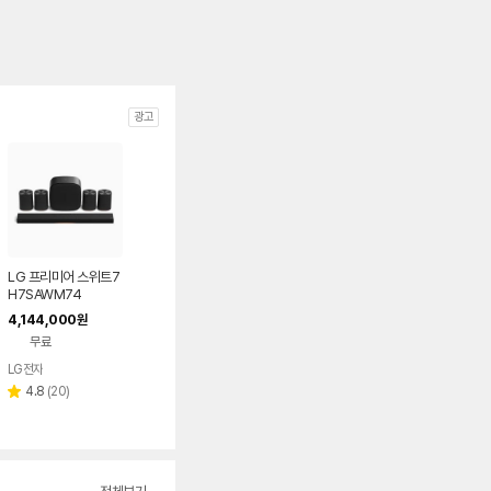
광고
LG 프리미어 스위트7
H7SAWM74
4,144,000
원
무료
LG전자
리
4.8
(
20
)
별
뷰
점
수