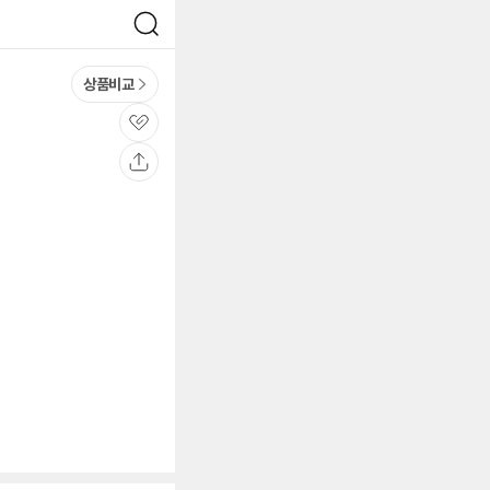
검
색
상품비교
관
심
공
유