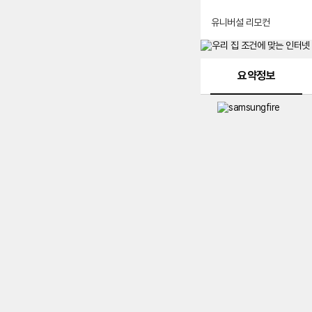
유니버설 리모컨
메뉴 네비게이션
요약정보