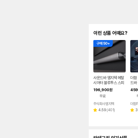
이런 상품 어때요?
구매 50+
사운드바 엠지텍 메탈
더함 
시어터 블루투스 스피
드바
커 TV 홈시어터 300
시어
196,900
459
원
W 6채널
커 5
무료
주식회사 엠지텍
더함P
리
4.59
(
401
)
3
별
별
뷰
점
점
수