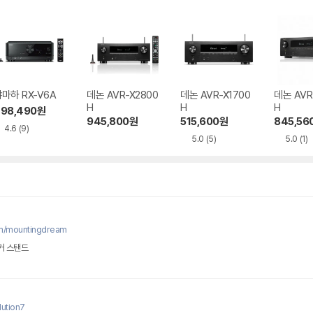
마하 RX-V6A
데논 AVR-X2800
데논 AVR-X1700
데논 AVR
H
H
H
98,490
원
945,800
원
515,600
원
845,56
4.6
(9)
5.0
(5)
5.0
(1)
om/mountingdream
커 스탠드
ution7