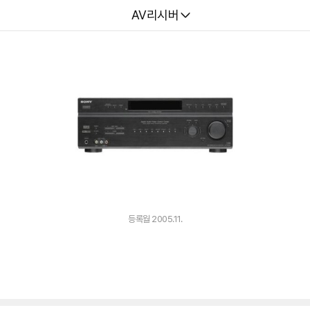
다나와
AV리시버
등록월 2005.11.