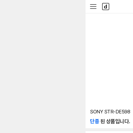
본문 바로가기
다
사
나
이
와
드
메
메
인
뉴
SONY STR-DE598
단종
된 상품입니다.