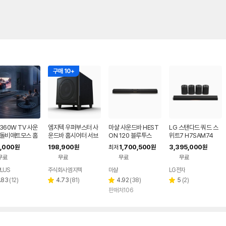
구매 10+
360W TV 사운
엠지텍 우퍼부스터 사
마샬 사운드바 HEST
LG 스탠다드 쿼드 스
 돌비애트모스 홈
운드바 홈시어터 서브
ON 120 블루투스
위트7 H7SAM74
터 블루투스 스피
우퍼 스피커 Q9900 /
,000
198,900
1,700,500
3,395,000
원
원
최저
원
원
.1.2채널
Q9900Pro 300W
무료
무료
무료
무료
LUS
주식회사 엠지텍
마샬
LG전자
네이버
페이
리
리
리
리
.83
(
12
)
4.73
(
81
)
4.92
(
38
)
5
(
2
)
별
별
별
뷰
뷰
뷰
뷰
판매처106
점
점
점
수
수
수
수