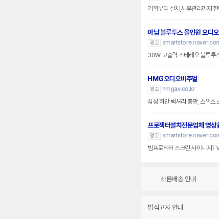
기획부터 설치,사후관리까지 한번
아남 블루투스 올인원 오디오
smartstore.naver.com
광고
30W 고출력 스테레오 블루투스 
HMG오디오비주얼
hmgav.co.kr
광고
삼성 하만 럭셔리 총판, 스위스 스
프로젝터설치전문업체 영상
smartstore.naver.c
광고
빔프로젝터 스크린 사이니지T
빠른배송 안내
법적고지 안내