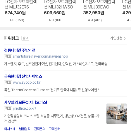
LG전자 오브제컬렉
LG전자 오브제컬렉
LG전자 오브제컬렉
LG
션 MLJ32ERS
션 MLJ32HWSO
션 MLJ39EWO
션 M
674,740
원
606,660
원
352,950
원
429
4.8
(353)
4.8
(188)
4.9
(481)
4.
파워링크
가입신청
광고
경동나비엔 주방가전
smartstore.naver.com/navienshop
광고
가스렌지, 후드, 빌트인전기오븐, 전기렌지, 인덕션, 가스레인지3구, 전국배송
금속현미경 신영사이언스
www.sycop.co.kr
광고
독일 ThermConcept Furnace 전기로 한국대리점 (주)신영사이언스
사무실의 모든것 지니오피스!
jinioffice.co.kr/
광고
기업맞춤형 비즈니스 토탈 쇼핑몰! 사무집기, 냉난방, OA전문, 상품+가
격 경쟁력
회사소개
납품실적
견적문의
고객센터