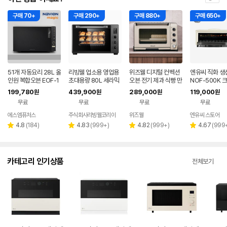
구매 70+
구매 290+
구매 880+
구매 650+
51개 자동요리 28L 올
리빙웰 업소용 영업용
위즈웰 디지털 컨벡션
엔유씨 직화 생
인원 복합오븐 EOF-1
초대용량 80L 세라믹
오븐 전기 제과 식빵 만
NOF-500K 
312NT 전기오븐 전
전기오븐 OV850 /홈
들기 홈베이킹 가정용
트 생선구이기 
199,780
439,900
289,000
119,000
원
원
원
원
자레인지 에어프라이
베이킹 카페 제과제빵
제빵 GL-42A/B
무료
무료
무료
무료
어
에스엠퓨처스
주식회사리빙웰코리아
위즈웰
엔유씨 스토어
네이버
네이버
페이
페이
리
리
리
리
4.8
(
184
)
4.83
(
999+
)
4.82
(
999+
)
4.67
(
999
별
별
별
별
뷰
뷰
뷰
뷰
점
점
점
점
수
수
수
수
카테고리 인기상품
전체보기