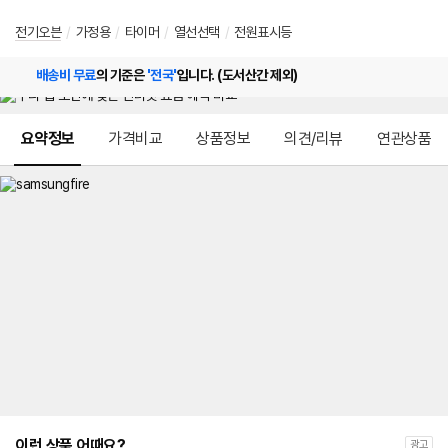
전기오븐
/
가정용
/
타이머
/
열선선택
/
전원표시등
배송비 무료
의 기준은
'전국'
입니다. (도서산간 제외)
메뉴 네비게이션
요약정보
가격비교
상품정보
의견/리뷰
연관상품
이런 상품 어때요?
광고