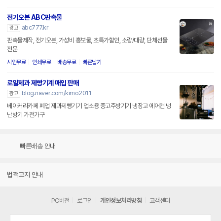
전기오븐 ABC판촉물
abc777.kr
광고
판촉물제작, 전기오븐, 가성비 홍보물, 초특가할인, 소량/대량, 단체선물
전문
시안무료
인쇄무료
배송무료
빠른납기
로얄제과 제빵기계 매입 판매
blog.naver.com/kimo2011
광고
베이커리카페 폐업 제과제빵기기 업소용 중고주방기기 냉장고 에어컨 냉
난방기 가전가구
빠른배송 안내
법적고지 안내
PC버전
로그인
개인정보처리방침
고객센터