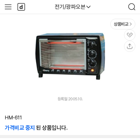
본문 바로가기
다
다나와
전기/광파오븐
사
검
나
이
색
와
드
메
메
상품비교
인
뉴
관
심
공
유
등록월 2005.10.
HM-611
가격비교 중지
된 상품입니다.