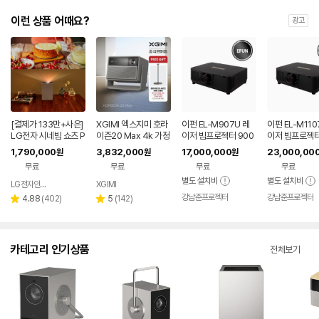
이런 상품 어때요?
광고
[결제가 133만+사은]
XGIMI 엑스지미 호라
이펀 EL-M907U 레
이펀 EL-M110
LG전자 시네빔 쇼츠 P
이즌20 Max 4k 가정
이저 빔프로젝터 900
이저 빔프로젝터 
U615U 초단초점 4K
용 빔프로젝터
0안시 풀HD WUXG
0안시 풀HD 
1,790,000
3,832,000
17,000,000
23,000,00
원
원
원
빔프로젝터
A 강당용
A 강당용 고안
무료
무료
무료
무료
별도 설치비
별도 설치비
LG전자인증점 e좋은세상
XGIMI
네이버
페이
강남준프로젝터
강남준프로젝터
리
리
4.88
(
402
)
5
(
142
)
별
별
뷰
뷰
점
점
수
수
카테고리 인기상품
전체보기