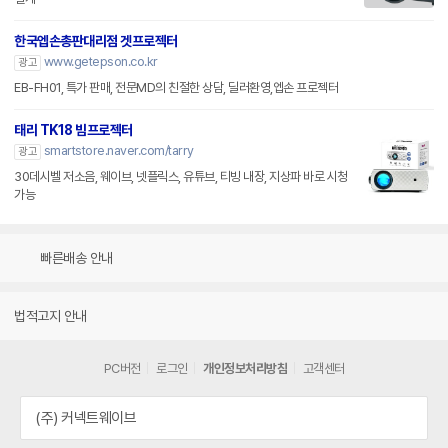
한국엡손총판대리점 겟프로젝터
www.getepson.co.kr
광고
EB-FH01, 특가 판매, 전문MD의 친절한 상담, 딜러환영,엡손 프로젝터
태리 TK18 빔프로젝터
smartstore.naver.com/tarry
광고
30데시벨 저소음, 웨이브, 넷플릭스, 유튜브, 티빙 내장, 지상파 바로 시청
가능
빠른배송 안내
법적고지 안내
PC버전
로그인
개인정보처리방침
고객센터
(주) 커넥트웨이브