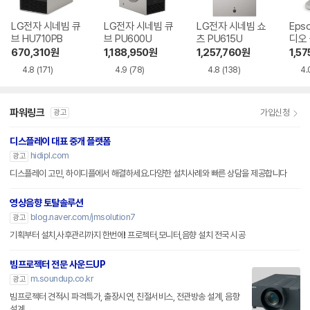
LG전자 시네빔 큐
LG전자 시네빔 큐
LG전자 시네빔 쇼
Eps
브 HU710PB
브 PU600U
츠 PU615U
디오
EF-7
670,310
원
1,188,950
원
1,257,760
원
1,57
4.8
(171)
4.9
(78)
4.8
(138)
4.
파워링크
가입신청
광고
디스플레이 대표 중개 플랫폼
hidipl.com
광고
디스플레이 고민, 하이디플에서 해결하세요.다양한 설치사례와 빠른 상담을 제공합니다
영상음향 토탈솔루션
blog.naver.com/jmsolution7
광고
기획부터 설치,사후관리까지 한번에! 프로젝터,모니터,음향 설치 전국 시공
빔프로젝터 전문 사운드UP
m.soundup.co.kr
광고
빔프로젝터 견적시 파격특가, 출장시연, 친절서비스, 전관방송 설계, 음향
설계