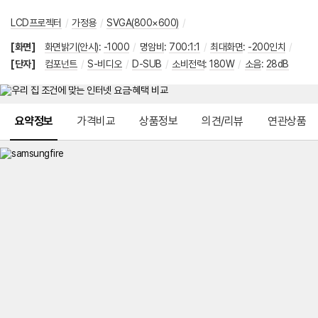
LCD프로젝터
/
가정용
/
SVGA(800×600)
/
[화면]
화면밝기(안시)
:
-1000
/
명암비
:
700:1:1
/
최대화면
:
-200인치
/
[단자]
컴포넌트
/
S-비디오
/
D-SUB
/
소비전력
:
180W
/
소음
:
28dB
메뉴 네비게이션
요약정보
가격비교
상품정보
의견/리뷰
연관상품