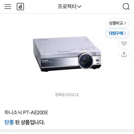
본문 바로가기
다
다나와
프로젝터
사
검
나
이
색
와
드
메
메
상품비교
인
뉴
대량구매
관
심
공
유
등록월 2002.12.
파나소닉 PT-AE200E
단종
된 상품입니다.