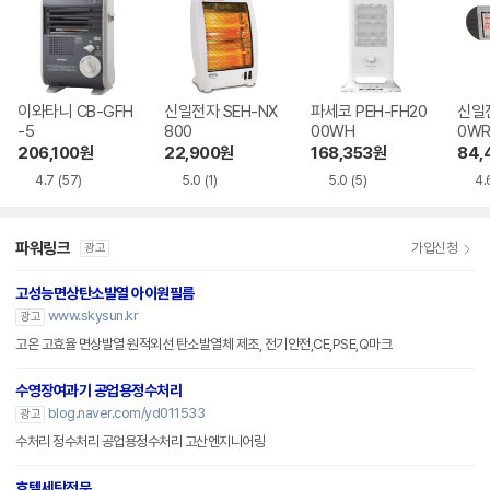
이와타니 CB-GFH
신일전자 SEH-NX
파세코 PEH-FH20
신일전
-5
800
00WH
0W
206,100
원
22,900
원
168,353
원
84,
4.7
(57)
5.0
(1)
5.0
(5)
4.
파워링크
가입신청
광고
고성능면상탄소발열 아이원필름
www.skysun.kr
광고
고온 고효율 면상발열 원적외선 탄소발열체 제조, 전기안전,CE,PSE,Q마크
수영장여과기 공업용정수처리
blog.naver.com/yd011533
광고
수처리 정수처리 공업용정수처리 고산엔지니어링
호텔세탁전문