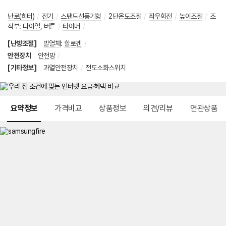
난로(히터)
/
전기
/
스탠드선풍기형
/
2단온도조절
/
좌우회전
/
높이조절
/
조
작부
:
다이얼
,
버튼
/
타이머
/
[난방조절]
발열체
:
할로겐
/
안전장치
안전망
/
[기타정보]
과열안전장치
/
전도소화스위치
메뉴 네비게이션
요약정보
가격비교
상품정보
의견/리뷰
연관상품