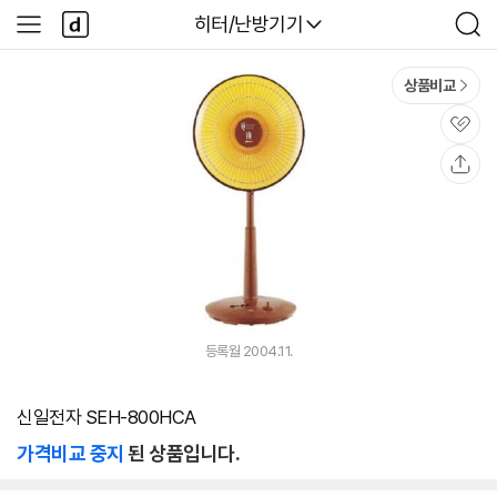
본문 바로가기
다
다나와
히터/난방기기
사
검
나
이
색
와
드
메
메
상품비교
인
뉴
관
심
공
유
등록월 2004.11.
신일전자 SEH-800HCA
가격비교 중지
된 상품입니다.