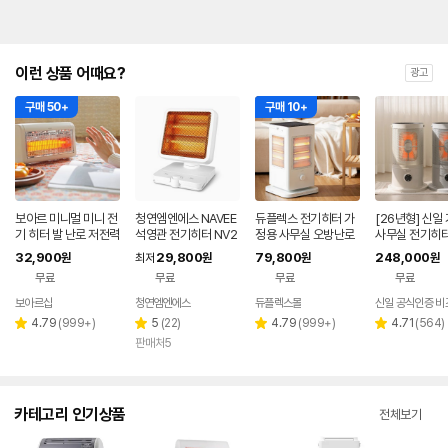
이런 상품 어때요?
광고
구매 50+
구매 10+
보아르 미니멀 미니 전
청연엠엔에스 NAVEE
듀플렉스 전기히터 가
[26년형] 신일
기 히터 발 난로 저전력
석영관 전기히터 NV2
정용 사무실 오방난로
사무실 전기히터
400W 캠핑 사무실
52-DHTA10
H5
난로 난방기 스
32,900
29,800
79,800
248,000
원
최저
원
원
원
가정용 3중 안전장치
코 + 상부망 포
무료
무료
무료
무료
보아르샵
청연엠엔에스
듀플렉스몰
네이버
페이
리
리
리
리
4.79
(
999+
)
5
(
22
)
4.79
(
999+
)
4.71
(
564
)
별
별
별
별
뷰
뷰
뷰
뷰
판매처5
점
점
점
점
수
수
수
수
카테고리 인기상품
전체보기