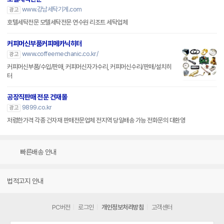
www.강남세탁기계.com
광고
호텔세탁전문 모텔세탁전문 연수원 리조트 세탁업체
커피머신부품커피메카닉히터
www.coffeemechanic.co.kr/
광고
커피머신부품/수입/판매, 커피머신자가수리, 커피머신수리/판매/설치히
터
공장직판매 전문 건재몰
9899.co.kr
광고
저렴한가격 각종 건자재 판매전문업체 전지역 당일배송 가능 전화문의 대환영
빠른배송 안내
법적고지 안내
PC버전
로그인
개인정보처리방침
고객센터