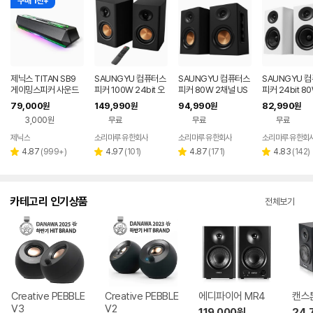
구매 1천+
제닉스 TITAN SB9
SAUNGYU 컴퓨터스
SAUNGYU 컴퓨터스
SAUNGYU 
게이밍스피커 사운드
피커 100W 24bit 오
피커 80W 2채널 US
피커 24bit 8
바 컴퓨터스피커
디오 2채널 PC 유선
B DAC 옵티컬 유선 연
루투스 USB D
79,000
149,990
94,990
82,990
원
원
원
원
블루투스 연결
결 블루투스 스피커
X 옵티컬 연결
3,000원
무료
무료
무료
제닉스
소리마루 유한회사
소리마루 유한회사
소리마루 유한회
네이버
페이
리
리
리
리
4.87
(
999+
)
4.97
(
101
)
4.87
(
171
)
4.83
(
142
)
별
별
별
별
뷰
뷰
뷰
뷰
점
점
점
점
수
수
수
수
카테고리 인기상품
전체보기
Creative PEBBLE
Creative PEBBLE
에디파이어 MR4
캔스톤
V3
V2
119,000
원
24,