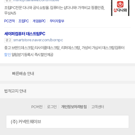
광고
조립PC전문 다나와 공식쇼핑몰. 컴퓨터는 샵다나와! 가격비교 정품인증,
무상A/S
PC견적
조립PC
게임용PC
무이자할부
세이퍼컴퓨터 데스트탑PC
smartstore.naver.com/bornpc
광고
중고 브랜드데스크탑,리사이클데스크탑, 리퍼데스크탑, 가성비 가심비 데스크탑컴퓨터
할인
알림받기등록시 즉시할인제공
빠른배송 안내
법적고지 안내
PC버전
로그인
개인정보처리방침
고객센터
(주) 커넥트웨이브