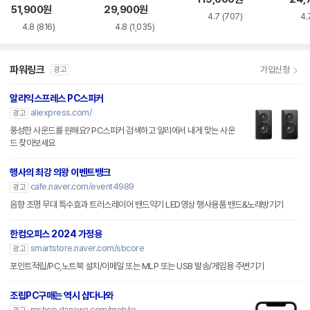
51,900
원
29,900
원
4.7
(707)
4.
4.8
(816)
4.8
(1,035)
파워링크
가입신청
광고
알리익스프레스 PC스피커
aliexpress.com/
광고
풍성한 사운드를 원해요? PC스피커 검색하고 알리에서 내게 맞는 사운
드 찾아보세요
행사의 최강 의왕 이벤트뱅크
cafe.naver.com/event4989
광고
음향 조명 무대 특수효과 트러스레이어 밴드악기 LED영상 행사용품 밴드&노래방기기
한컴오피스 2024 가정용
smartstore.naver.com/sbcore
광고
포인트적립/PC,노트북 설치/이메일 또는 MLP 또는 USB 발송/게임용 주변기기
조립PC구매는 역시 샵다나와
mshop.danawa.com/mobile