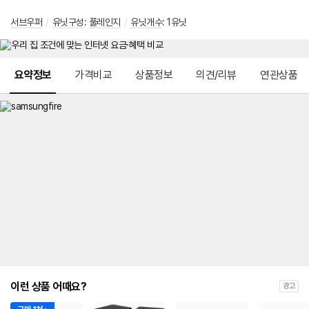
서브우퍼
/
유닛구성
:
풀레인지
/
유닛개수
: 1유닛
메뉴 네비게이션
요약정보
가격비교
상품정보
의견/리뷰
연관상품
이런 상품 어때요?
광고