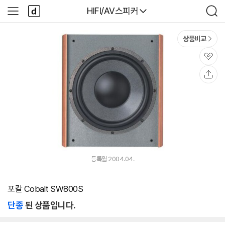
본문 바로가기
다
다나와
HIFI/AV스피커
사
검
나
이
색
와
드
메
메
상품비교
인
뉴
관
심
공
유
등록월 2004.04.
포칼 Cobalt SW800S
단종
된 상품입니다.