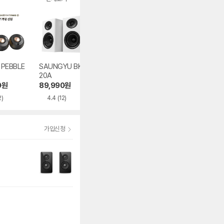
e PEBBLE
SAUNGYU BK40
에디파이어 R-170
에디파이어 MR5
20A
0BT+
200,000
원
0
원
89,990
원
115,210
원
2)
4.4
(12)
4.8
(39)
가입신청