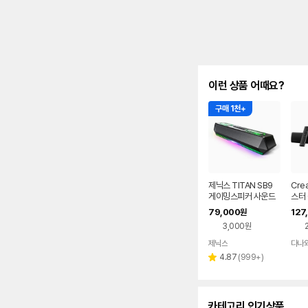
이런 상품 어때요?
구매 1천+
제닉스 TITAN SB9
Cre
게이밍스피커 사운드
스터 
바 컴퓨터스피커
79,000
127
원
3,000원
제닉스
다나
네이버
페이
리
4.87
(
999+
)
별
뷰
점
수
카테고리 인기상품