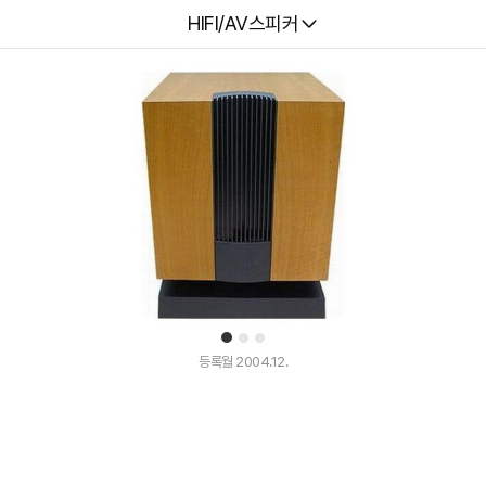
다나와
HIFI/AV스피커
1
2
3
등록월 2004.12.