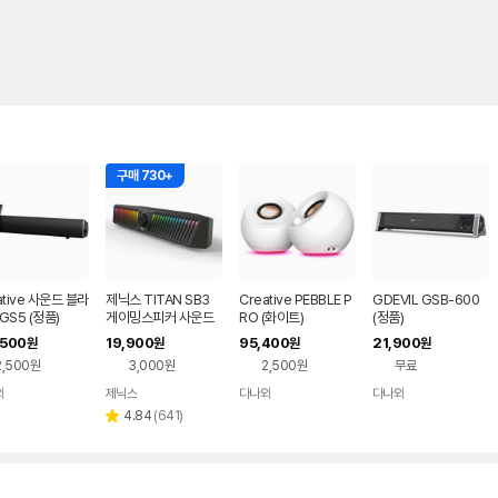
구매 730+
ative 사운드 블라
제닉스 TITAN SB3
Creative PEBBLE P
GDEVIL GSB-600
GS5 (정품)
게이밍스피커 사운드
RO (화이트)
(정품)
바 컴퓨터스피커
,500
19,900
95,400
21,900
원
원
원
원
2,500원
3,000원
2,500원
무료
와
제닉스
다나와
다나와
네이버
네이버
네이버
네이버
페이
페이
페이
페이
리
4.84
(
641
)
별
뷰
점
수