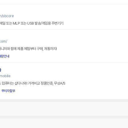
m/sbcore
메일 또는 MLP 또는 USB 발송/게임용 주변기기
com/
매니저와 함께 제품 체험부터 구매, 개통까지!
매장안내
와
mobile
 컴퓨터는 샵다나와! 가격비교 정품인증, 무상A/S
무이자할부