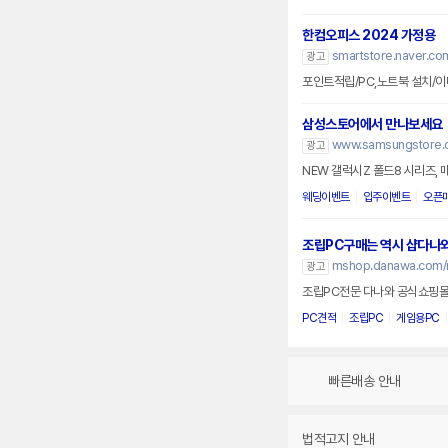
한컴오피스 2024 가정용
smartstore.naver.co
광고
포인트적립/PC,노트북 설치/이
삼성스토어에서 만나보세요
www.samsungstore.
광고
NEW 갤럭시Z 폴드8 시리즈, 
웨딩이벤트
입주이벤트
오픈
조립PC구매는 역시 샵다나
mshop.danawa.com/
광고
조립PC전문 다나와 공식쇼핑몰.
PC견적
조립PC
게임용PC
빠른배송 안내
법적고지 안내