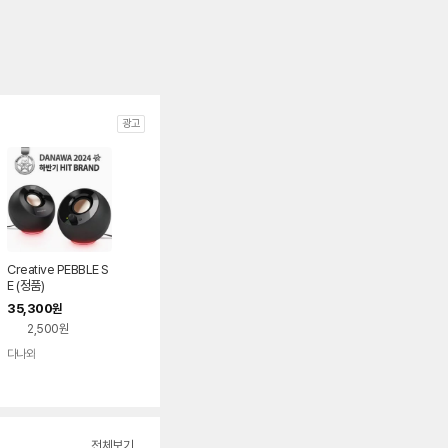
광고
Creative PEBBLE S
E (정품)
35,300
원
2,500원
다나와
네이버
페이
전체보기