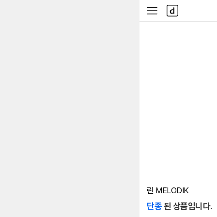
본문 바로가기
다
사
나
이
와
드
메
메
인
뉴
린 MELODIK
단종
된 상품입니다.