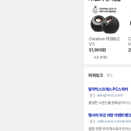
Creative PEBBLE
C
V3
V
51,900
원
2
4.8
(816)
파워링크
광고
알리익스프레스 PC스피커
aliexpress.com/
광고
풍성한 사운드를 원해요? PC
행사의 최강 의왕 이벤트뱅크
cafe.naver.com/eve
광고
음향 조명 무대 특수효과 트러