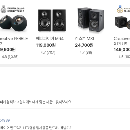
reative PEBBLE
에디파이어 MR4
캔스톤 MX1
Creativ
2
X PLUS
119,000
원
24,700
원
9,900
원
149,00
4.7
(707)
4.7
(88)
4.8
(1,035)
4.5
(16
스피커 검색하고 알리에서 내게 맞는 사운드 찾아보세요
nt4989
스레이어 밴드악기 LED영상 행사용품 밴드&노래방기기