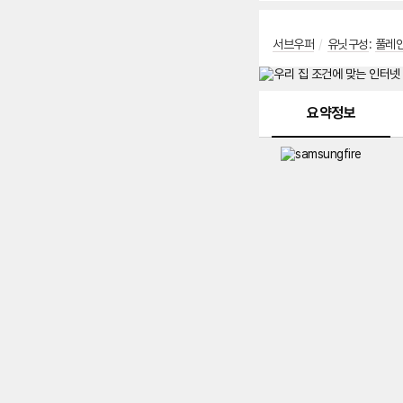
서브우퍼
/
유닛구성
:
풀레
메뉴 네비게이션
요약정보