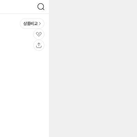
검
색
상품비교
관
심
공
유