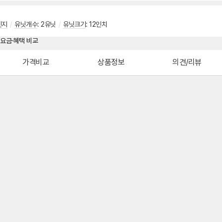
인지
/
유닛개수
: 2유닛
/
유닛크기
: 12인치
가격비교
상품정보
의견/리뷰