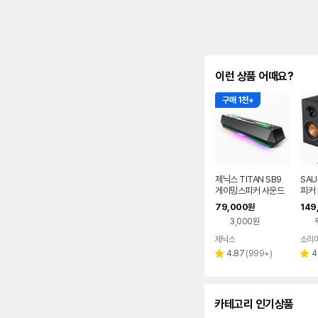
이런 상품 어때요?
구매 1천+
제닉스 TITAN SB9
SA
게이밍스피커 사운드
피커 
바 컴퓨터스피커
디오 
79,000
149
원
블루
3,000원
제닉스
소리
네이버
페이
리
4.87
(
999+
)
4
별
별
뷰
점
점
수
카테고리 인기상품