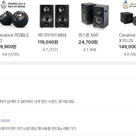
reative PEBBLE
에디파이어 MR4
캔스톤 MX1
Creativ
2
X PLUS
119,000
원
24,700
원
9,900
원
149,00
4.7
(707)
4.7
(88)
4.8
(1,035)
4.5
(16
스피커 검색하고 알리에서 내게 맞는 사운드 찾아보세요
nt4989
스레이어 밴드악기 LED영상 행사용품 밴드&노래방기기