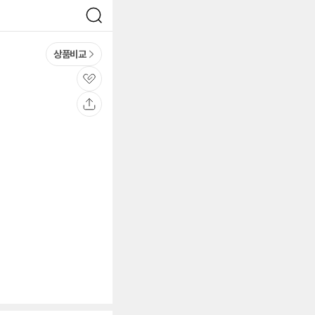
검
색
상품비교
관
심
공
유