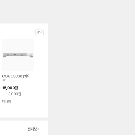
광고
COX CSB30 (화이
트)
15,000
원
3,000원
다나와
네이버
페이
전체보기