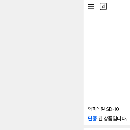
본문 바로가기
다
사
나
이
와
드
메
메
인
뉴
와피데일 SD-10
단종
된 상품입니다.