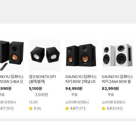
UNGYU 컴퓨터스
앱코 BONITA SP1
SAUNGYU 컴퓨터스
SAUNGYU 컴퓨터스
100W 24bit 오
(블랙/블랙)
피커 80W 2채널 US
피커 24bit 80W 블
2채널 PC 유선
B DAC 옵티컬 유선 연
루투스 USB DAC AU
,990
5,100
94,990
82,990
원
원
원
원
투스 연결
결 블루투스 스피커
X 옵티컬 연결
무료
3,000원
무료
무료
마루 유한회사
다나와
소리마루 유한회사
소리마루 유한회사
네이버
페이
리
리
리
리
.97
(
100
)
5
(
4
)
4.87
(
171
)
4.83
(
142
)
별
별
별
뷰
뷰
뷰
뷰
점
점
점
수
수
수
수