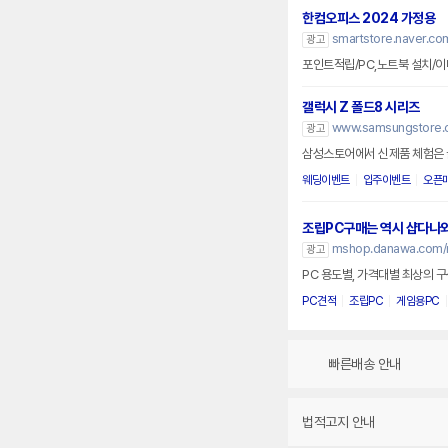
한컴오피스 2024 가정용
smartstore.naver.co
광고
포인트적립/PC,노트북 설치/이
갤럭시 Z 폴드8 시리즈
www.samsungstore.
광고
삼성스토어에서 신제품 체험은 
웨딩이벤트
입주이벤트
오픈
조립PC구매는 역시 샵다나
mshop.danawa.com/
광고
PC 용도별, 가격대별 최상의 구성
PC견적
조립PC
게임용PC
빠른배송 안내
법적고지 안내