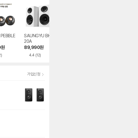
e PEBBLE
SAUNGYU BK40
에디파이어 R-170
에디파이어 MR5
20A
0BT+
200,000
원
0
원
89,990
원
115,210
원
2)
4.4
(12)
4.8
(39)
가입신청