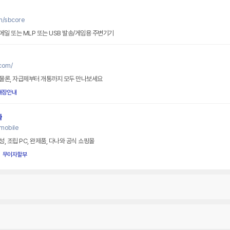
m/sbcore
메일 또는 MLP 또는 USB 발송/게임용 주변기기
com/
물론, 자급제부터 개통까지 모두 만나보세요
매장안내
와
mobile
, 조립 PC, 완제품, 다나와 공식 쇼핑몰
무이자할부