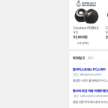
Creative PEBBLE
C
V3
V
51,900
원
2
4.8
(816)
파워링크
광고
알리익스프레스 PC스피커
aliexpress.com/
광고
풍성한 사운드를 원해요? PC
행사의 최강 의왕 이벤트뱅크
cafe.naver.com/eve
광고
음향 조명 무대 특수효과 트러