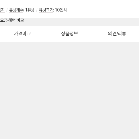
인지
/
유닛개수
: 1유닛
/
유닛크기
: 10인치
가격비교
상품정보
의견/리뷰