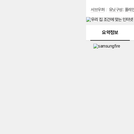
서브우퍼
/
유닛구성
:
풀레
메뉴 네비게이션
요약정보