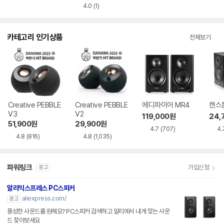
4.0
(1)
카테고리 인기상품
전체보기
Creative PEBBLE
Creative PEBBLE
에디파이어 MR4
캔스톤
V3
V2
119,000
원
24,
51,900
원
29,900
원
4.7
(707)
4.
4.8
(816)
4.8
(1,035)
파워링크
가입신청
광고
알리익스프레스 PC스피커
aliexpress.com/
광고
풍성한 사운드를 원해요? PC스피커 검색하고 알리에서 내게 맞는 사운
드 찾아보세요