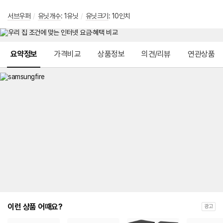
서브우퍼
/
유닛개수
: 1유닛
/
유닛크기
: 10인치
메뉴 네비게이션
요약정보
가격비교
상품정보
의견/리뷰
연관상품
이런 상품 어때요?
광고