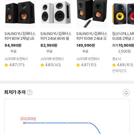
SAUNGYU 컴퓨터스
SAUNGYU 컴퓨터스
SAUNGYU 컴퓨터스
컴소닉 PILLAR
피커 80W 2채널 US
피커 24bit 80W 블
피커 100W 24bit 오
0USB 2채널 
B DAC 옵티컬 유선 연
루투스 USB DAC AU
디오 2채널 PC 유선
94,990
82,990
149,990
15,900
원
원
원
최저
원
결 블루투스 스피커
X 옵티컬 연결
블루투스 연결
무료
무료
무료
2,500원
소리마루 유한회사
소리마루 유한회사
소리마루 유한회사
컴소닉
리
리
리
리
4.87
(
171
)
4.83
(
142
)
4.97
(
101
)
4.69
(
163
)
별
별
별
별
뷰
뷰
뷰
뷰
판매처212
점
점
점
점
수
수
수
수
최저가 추이
최
알
저
림
가
받
추
는
이
중
란?