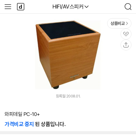
본문 바로가기
다
다나와
HIFI/AV스피커
사
검
나
이
색
와
드
메
메
상품비교
인
뉴
관
심
공
유
등록월 2008.01.
와피데일 PC-10+
가격비교 중지
된 상품입니다.