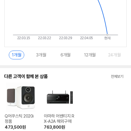
1개월
3개월
6개월
12개월
24개월
다른 고객이 함께 본 상품
전체보기
Q어쿠스틱 2020i
야마하 어밴티지 R
정품
X-A2A 해외구매
473,500
원
763,800
원