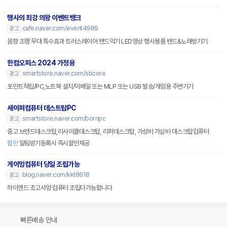
행사의 최강 의왕 이벤트뱅크
cafe.naver.com/event4989
광고
음향 조명 무대 특수효과 트러스레이어 밴드악기 LED영상 행사용품 밴드&노래방기기
한컴오피스 2024 가정용
smartstore.naver.com/sbcore
광고
포인트적립/PC,노트북 설치/이메일 또는 MLP 또는 USB 발송/게임용 주변기기
세이퍼컴퓨터 데스트탑PC
smartstore.naver.com/bornpc
광고
중고 브랜드데스크탑,리사이클데스크탑, 리퍼데스크탑, 가성비 가심비 데스크탑컴퓨터
할인
알림받기등록시 즉시할인제공
게이밍컴퓨터 당일 조립가능
blog.naver.com/kkt8618
광고
하이엔드 초고사양 컴퓨터 조립다가능합니다
빠른배송 안내