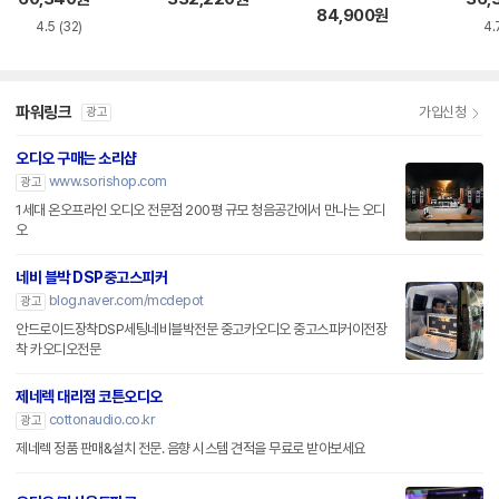
84,900
원
4.5
(32)
4.
파워링크
가입신청
광고
오디오 구매는 소리샵
www.sorishop.com
광고
1세대 온오프라인 오디오 전문점 200평 규모 청음공간에서 만나는 오디
오
네비 블박 DSP중고스피커
blog.naver.com/mcdepot
광고
안드로이드장착DSP세팅네비블박전문 중고카오디오 중고스피커이전장
착 카오디오전문
제네렉 대리점 코튼오디오
cottonaudio.co.kr
광고
제네렉 정품 판매&설치 전문. 음향 시스템 견적을 무료로 받아보세요