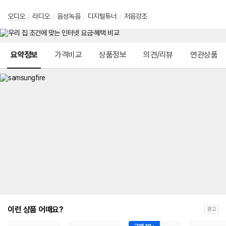
오디오
/
라디오
/
음성녹음
/
디지털튜너
/
저음강조
메뉴 네비게이션
요약정보
가격비교
상품정보
의견/리뷰
연관상품
이런 상품 어때요?
광고