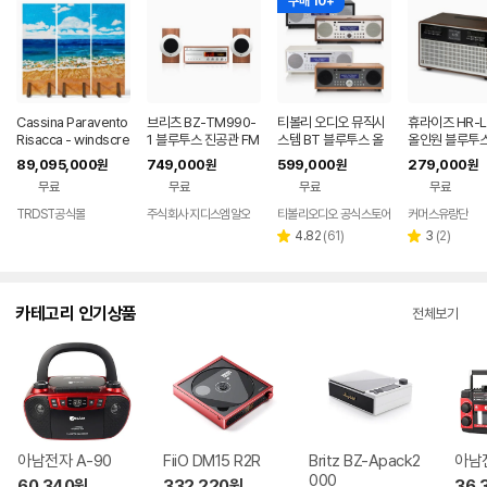
구매 10+
Cassina Paravento
브리츠 BZ-TM990-
티볼리 오디오 뮤직시
휴라이즈 HR-L
Risacca - windscre
1 블루투스 진공관 FM
스템 BT 블루투스 올
올인원 블루투
en composed of 3
라디오 오디오 스피커
인원 스피커 우드 스테
커
89,095,000
749,000
599,000
279,000
원
원
원
원
separate panels wi
레오 CD플레이어 리
무료
무료
무료
무료
th integrated Bluet
모컨
ooth(r) sp
TRDST공식몰
주식회사 지디스엠알오
티볼리오디오 공식스토어
커머스유랑단
리
리
4.82
(
61
)
3
(
2
)
별
별
뷰
뷰
점
점
수
수
카테고리 인기상품
전체보기
아남전자 A-90
FiiO DM15 R2R
Britz BZ-Apack2
아남전
000
60,340
원
332,220
원
36,