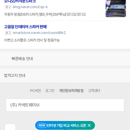
오디오/카사운드파크
blog.naver.com/csp-k
광고
자동차 방음/DSP/스피커,엠프,우퍼,DSP튜닝/오디오/오디오
고음질 인테리어 스피커 판매
smartstore.naver.com/soundlife2
광고
이쁘고 소리좋은 스피커 전시 및 청음가능
빠른배송 안내
법적고지 안내
PC버전
로그인
개인정보처리방침
고객센터
(주) 커넥트웨이브
인터넷 가입 비교 서비스 오픈
NEW
닫기