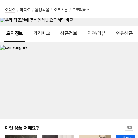
오디오
/
라디오
/
음성녹음
/
오토스톱
/
오토리버스
메뉴 네비게이션
요약정보
가격비교
상품정보
의견/리뷰
연관상품
이런 상품 어때요?
광고