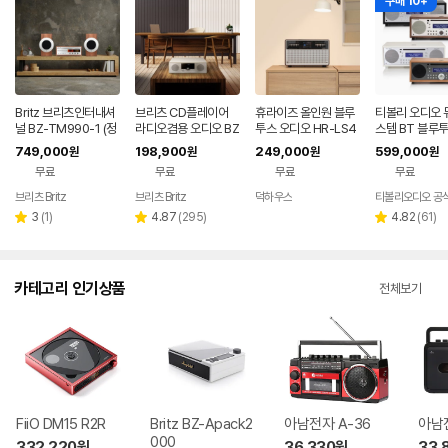
구매 10+
Britz 브리츠인터내셔
브리츠 CD플레이어
휴라이즈 올인원 블루
티볼리 오디오 
널 BZ-TM990-1 (정
라디오겸용 오디오 BZ
투스 오디오 HR-LS4
스템 BT 블루투
품)
-T8500 Plus
50 CD플레이어 FM
인원 스피커 우
749,000
198,900
249,000
599,000
원
원
원
원
라디오 시계 알람 리모
레오 CD플레이
무료
무료
무료
무료
컨
모컨
브리츠 Britz
브리츠 Britz
덕하우스
티볼리오디오 공
리
리
리
3
(
1
)
4.87
(
295
)
4.82
(
61
)
별
별
별
뷰
뷰
뷰
점
점
점
수
수
수
카테고리 인기상품
전체보기
FiiO DM15 R2R
Britz BZ-Apack2
아남전자 A-36
아남전
000
332,220
원
36,330
원
33,