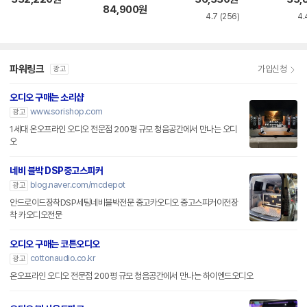
84,900
원
4.7
(256)
4.
파워링크
가입신청
광고
오디오 구매는 소리샵
www.sorishop.com
광고
1세대 온오프라인 오디오 전문점 200평 규모 청음공간에서 만나는 오디
오
네비 블박 DSP중고스피커
blog.naver.com/mcdepot
광고
안드로이드장착DSP세팅네비블박전문 중고카오디오 중고스피커이전장
착 카오디오전문
오디오 구매는 코튼오디오
cottonaudio.co.kr
광고
온오프라인 오디오 전문점 200평 규모 청음공간에서 만나는 하이엔드오디오