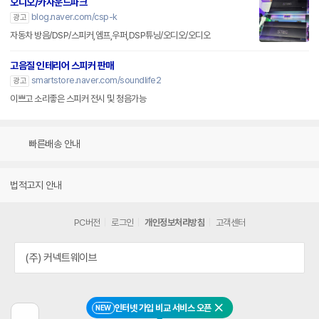
오디오/카사운드파크
blog.naver.com/csp-k
광고
자동차 방음/DSP/스피커,엠프,우퍼,DSP튜닝/오디오/오디오
고음질 인테리어 스피커 판매
smartstore.naver.com/soundlife2
광고
이쁘고 소리좋은 스피커 전시 및 청음가능
빠른배송 안내
법적고지 안내
PC버전
로그인
개인정보처리방침
고객센터
(주) 커넥트웨이브
인터넷 가입 비교 서비스 오픈
NEW
닫기