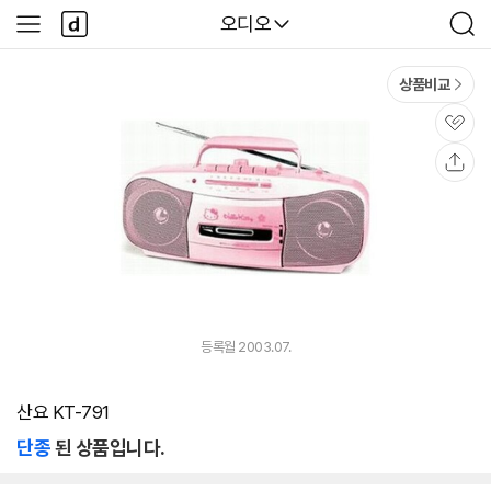
본문 바로가기
다
다나와
오디오
사
검
나
이
색
와
드
메
메
상품비교
인
뉴
관
심
공
유
등록월 2003.07.
산요 KT-791
단종
된 상품입니다.