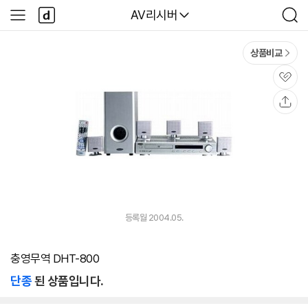
본문 바로가기
다
다나와
AV리시버
사
검
나
이
색
와
드
메
메
상품비교
인
뉴
관
심
공
유
등록월 2004.05.
충영무역 DHT-800
단종
된 상품입니다.