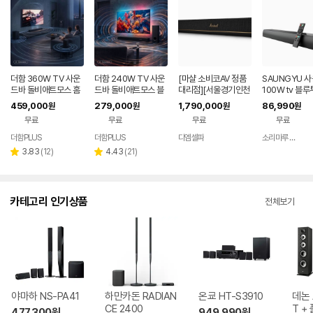
더함 360W TV 사운
더함 240W TV 사운
[마샬 소비코AV 정품
SAUNGYU 
드바 돌비애트모스 홈
드바 돌비애트모스 블
대리점][서울경기인천
100W tv 블루
시어터 블루투스 스피
루투스 홈시어터 스피
퀵서비스] 마샬 헤스톤
비 스피커 홈시
459,000
279,000
1,790,000
86,990
원
원
원
원
커 5.1.2채널
커 3.1채널
120 사운드바 스피커
RC 옵티컬 US
무료
무료
무료
무료
더함PLUS
더함PLUS
디엠셀파
소리마루 유한회사
리
리
3.83
(
12
)
4.43
(
21
)
별
별
뷰
뷰
점
점
수
수
카테고리 인기상품
전체보기
야마하 NS-PA41
하만카돈 RADIAN
온쿄 HT-S3910
데논 
CE 2400
T +
477,300
원
949,990
원