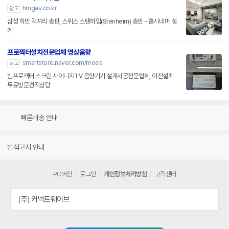
hmgav.co.kr
광고
삼성 하만 럭셔리 총판, 스위스 스텐하임(Stenheim) 총판 - 홈시네마 설
계
프로젝터설치전문업체 영상음향
smartstore.naver.com/moes
광고
빔프로젝터 스크린 사이니지TV 음향기기 설계시공전문업체, 이전설치
무료방문견적상담
빠른배송 안내
법적고지 안내
PC버전
로그인
개인정보처리방침
고객센터
(주) 커넥트웨이브