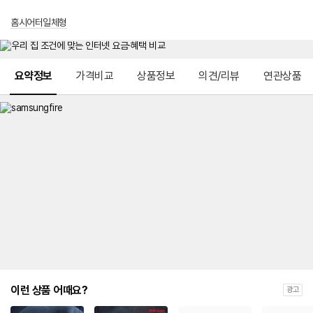
홈시어터일체형
메뉴 네비게이션
요약정보
가격비교
상품정보
의견/리뷰
연관상품
이런 상품 어때요?
광고